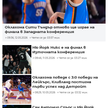
Оклахома Сити Тъндър отново ще играе на
финала в Западната конференция
09:36, 12.05.2026
Чете се за: 03:57 мин.
Ню Йорк Никс е на финал в
Източната конференция
08:46, 11.05.2026
Чете се за: 03:27 мин.
Оклахома поведе с 3:0 победи на
Лейкърс, Кливланд постигна
първи успех над Детройт
08:29, 10.05.2026
Чете се за: 03:32 мин.
Сан Антонио Спърс и Ню Йорк