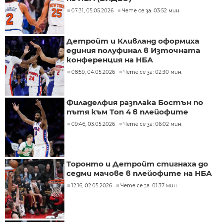
07:31, 05.05.2026
Чете се за: 03:52 мин.
Детройт и Кливланд оформиха
единия полуфинал в Източната
конференция на НБА
08:59, 04.05.2026
Чете се за: 02:30 мин.
Филаделфия разплака Бостън по
пътя към Топ 4 в плейофите
09:46, 03.05.2026
Чете се за: 06:02 мин.
Торонто и Детройт стигнаха до
седми мачове в плейофите на НБA
12:16, 02.05.2026
Чете се за: 01:37 мин.