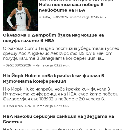
Никс постигнаха победи в
плейофите на НБА
09:04, 09.05.2026
Чете се за: 02:47 мин.
Оклахома и Детройт взеха надмощие на
полуфиналите в НБА
Оклахома Сити Тъндър постигна убедителен успех
срещу Лос Анджелис Лейкърс със 125:107 в мач от
полуфиналите в Западната конференция на...
09:57, 08.05.2026
Чете се за: 03:25 мин.
Ню Йорк Никс с нова крачка към финала в
Източната конференция
Ню Йорк Никс направи нова крачка към финала в
Източната конференция на НБА, след като победи
Филаделфия със 108:102 и поведе с 2:0 успеха в...
09:58, 07.05.2026
Чете се за: 02:37 мин.
НБА наложи сериозна санкция на звездата на
Бостън
НБА наложи сериозна санкция на звездата на Бостън