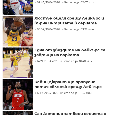
09:43, 30.04.2026
Чете се за: 02:07 мин.
Хюстън оцеля срещу Лейкърс и
върна интригата в серията
08:34, 30.04.2026
Чете се за: 03:22 мин.
Една от звездите на Лейкърс се
завръща на паркета
14:21, 29.04.2026
Чете се за: 01:40 мин.
Кевин Дюрант ще пропусне
петия сблъсък срещу Лейкърс
12:19, 29.04.2026
Чете се за: 01:37 мин.
Сан Антонио затвори серията с