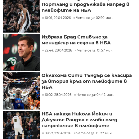
Портланд и продължава напред в
плейофите на НБА
10:01, 29.04.2026
Чете се за: 02:20 мин.
Избраха Брад Стивънс за
мениджър на сезона в НБА
22:44, 28.04.2026
Чете се за: 01:57 мин.
Оклахома Сити Тъндър се класира
за втория кръг от плейофите в
НБА
10:02, 28.04.2026
Чете се за: 04:42 мин.
НБА наказа Никола Йокич и
Джулиъс Рандъл с глоби след
напрежение в плейофите
09:57, 27.04.2026
Чете се за: 01:27 мин.