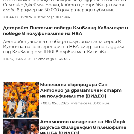
Селтикс Джейлън Браун, който ще трябва да плати
глоба в размер на 50 000 долара заради публични...
16:44, 06.05.2026
Чете се за: 01:17 мин.
Детройт Пистънс победи Кливланд Кавалиърс и
поведе в полуфиналите на НБА
Детройт започна с победа полуфиналната серия в
Източната конференция на НБА, след като надделя
над Кливланд със 111:101 в първия мач. Ключова...
10:37, 06.05.2026
Чете се за: 01:45 мин.
Минесота сюрпризира Сан
Антонио за драматичен старт
на полуфиналите (ВИДЕО)
08:15, 05.05.2026
Чете се за: 05:00 мин.
Атомното нападение на Ню Йорк
разкъса Филаделфия в плейофите
на НБА (ВИДЕО)