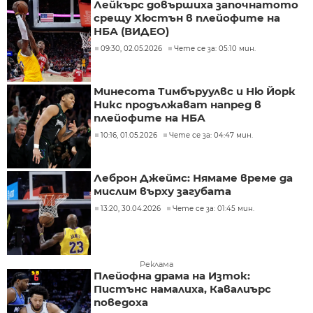
Лейкърс довършиха започнатото
срещу Хюстън в плейофите на
НБА (ВИДЕО)
09:30, 02.05.2026
Чете се за: 05:10 мин.
Минесота Тимбъруулвс и Ню Йорк
Никс продължават напред в
плейофите на НБА
10:16, 01.05.2026
Чете се за: 04:47 мин.
Леброн Джеймс: Нямаме време да
мислим върху загубата
13:20, 30.04.2026
Чете се за: 01:45 мин.
Реклама
Плейофна драма на Изток:
Пистънс намалиха, Кавалиърс
поведоха