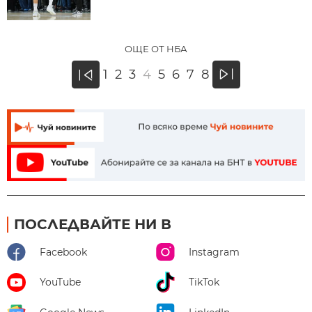
ОЩЕ ОТ НБА
»
1
2
3
4
5
6
7
8
«
ПОСЛЕДВАЙТЕ НИ В
Facebook
Instagram
YouTube
TikTok