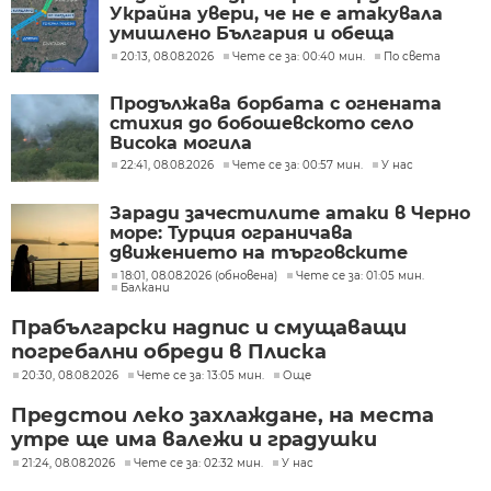
Украйна увери, че не е атакувала
умишлено България и обеща
разследване
20:13, 08.08.2026
Чете се за: 00:40 мин.
По света
Продължава борбата с огнената
стихия до бобошевското село
Висока могила
22:41, 08.08.2026
Чете се за: 00:57 мин.
У нас
Заради зачестилите атаки в Черно
море: Турция ограничава
движението на търговските
кораби
18:01, 08.08.2026 (обновена)
Чете се за: 01:05 мин.
Балкани
Прабългарски надпис и смущаващи
погребални обреди в Плиска
20:30, 08.08.2026
Чете се за: 13:05 мин.
Още
Предстои леко захлаждане, на места
утре ще има валежи и градушки
21:24, 08.08.2026
Чете се за: 02:32 мин.
У нас