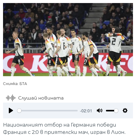
Снимка: БТА
Слушай новината
-02:01
Play
Mute
Setti
Националният отбор на Германия победи
Франция с 2:0 в приятелски мач, игран в Лион.