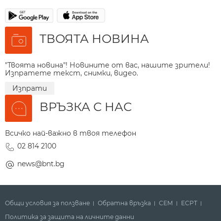
ТВОЯТА НОВИНА
"Твоята новина"! Новините от вас, нашите зрители!
Изпратете текст, снимки, видео.
Изпрати
ВРЪЗКА С НАС
Всичко най-важно в твоя телефон
02 814 2100
news@bnt.bg
Общи условия за ползване
Обратна връзка
СЕМ
ECPT
Политика за защита на личните данни