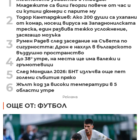
1
Младежите са били Георги повече от час и
си купили дюнери с парите му
2
Тодор Кантарджиев: Ако 200 души са ухапани
от комар, носещ вируса на Западнонилската
треска, един развива тежко усложнение,
засягащо мозъка
3
Румен Радев след заседание на Съвета по
сигурността: Дрон е нахлул в българското
въздушно пространство
4
До 38° утре, на места ще има валежи и
гръмотевици
5
След Мондиал 2026: БНТ излъчва още пет
големи събития пряко
6
Жълт код за високи температури в 5
области утре
Реклама
ОЩЕ ОТ: ФУТБОЛ