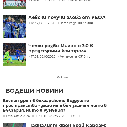
Левски получи глоба от УЕФА
18:33, 08.08.2026
Чете се за: 00:37 мин.
Челси разби Милан с 3:0 в
предсезонна контрола
17:09, 08.08.2026
Чете се за: 03:10 мин.
Реклама
ВОДЕЩИ НОВИНИ
Военен дрон в българското въздушно
пространство - защо не е бил засечен нито в
България, нито в Румъния?
19:45, 08.08.2026
Чете се за: 03:27 мин.
У нас
Падналият дрон край Кардам: