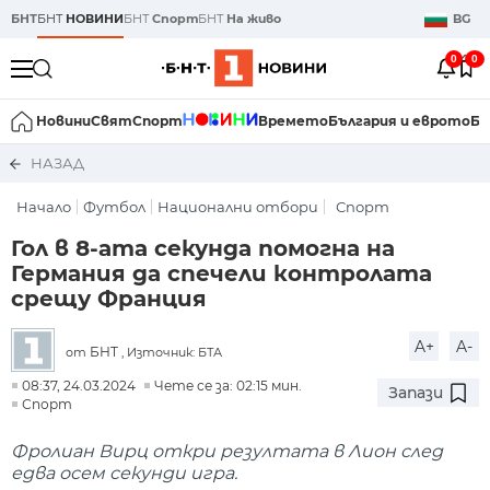
БНТ
БНТ
НОВИНИ
БНТ
Спорт
БНТ
На живо
BG
0
0
Новини
Свят
Спорт
Времето
България и еврото
Би
НАЗАД
Начало
Футбол
Национални отбори
Спорт
Гол в 8-ата секунда помогна на
Германия да спечели контролата
срещу Франция
A+
A-
БНТ
от
, Източник: БТА
08:37, 24.03.2024
Чете се за: 02:15 мин.
Запази
Спорт
Фролиан Вирц откри резултата в Лион след
едва осем секунди игра.