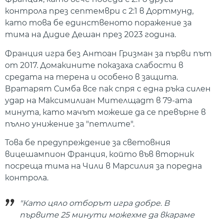
контрола през септември с 2:1 в Дортмунд,
като това бе единственото поражение за
тима на Дидие Дешан през 2023 година.
Франция игра без Антоан Гризман за първи път
от 2017. Домакините показаха слабости в
средата на терена и особено в защита.
Вратарят Симба все пак спря с една ръка силен
удар на Максимилиан Мителщадт в 79-ата
минута, като мачът можеше да се превърне в
пълно унижение за "петлите".
Това бе предупреждение за световния
вицешампион Франция, който във вторник
посреща тима на Чили в Марсилия за поредна
контрола.
"Като цяло отборът игра добре. В
първите 25 минути можехме да вкараме