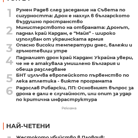
1
Румен Радев след заседание на Съвета по
сигурността: Дрон е нахлул в българското
въздушно пространство
2
Министерството на отбраната: Дронът,
паднал край Кардам, е “Майя” - широко
използван от украинската армия
3
Опасно високи температури днес, валежи и
гръмотевици утре
4
Падналият дрон край Кардам: Украйна увери,
че не е атакувала умишлено България и
обеща разследване
5
БНТ излъчва европейското първенство по
лека атлетика - вижте програмата
6
Радослав Рибарски, ПП: Основният въпрос за
дрона е дали е случайност, или опит за удар
по критична инфраструктура
Реклама
НАЙ-ЧЕТЕНИ
Жестокото убийство в Пловдив: