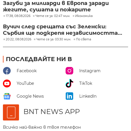
Загуби за милиарди в Европа заради
жегите, сушата и пожарите
17:38, 08.08.2026
Чете се за: 02:47 мин.
Икономика
Вучич след срещата със Зеленски:
Сърбия ще подкрепя независимостта...
20:22, 08.08.2026
Чете се за: 03:30 мин.
По света
ПОСЛЕДВАЙТЕ НИ В
Facebook
Instagram
YouTube
TikTok
Google News
LinkedIn
BNT NEWS APP
Всичко най-важно в твоя телефон