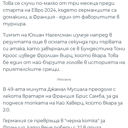
Това се случи по-малко от три месеца преди
старта на Евро 2024, където германците са
домакини, а Франция - един от фаворитите в
турнира.
Тимът на Юлиан Нагелсман излезе напред в
резултата още в осмата секунда при първата
си атака, като завърналия се в Бундестима Тони
Кроос изведе Фролиан Вирц, който вкара. Това
бе един от най-бързите голове в историята на
приятелските срещи.
Реклама
В 49-ата минута Джамал Мусиала преодоля с
лекота вратаря на Франция Брис Самба, за да
поднесе топката на Кай Хаверц, който вкара за
2:0.
Германия се превръща в "черна котка" за
Франция, като вече победи с 2:1 в друга