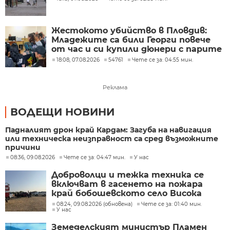
Жестокото убийство в Пловдив:
Младежите са били Георги повече
от час и си купили дюнери с парите
му
18:08, 07.08.2026
54761
Чете се за: 04:55 мин.
Реклама
ВОДЕЩИ НОВИНИ
Падналият дрон край Кардам: Загуба на навигация
или техническа неизправност са сред възможните
причини
08:36, 09.08.2026
Чете се за: 04:47 мин.
У нас
Доброволци и тежка техника се
включват в гасенето на пожара
край бобошевското село Висока
могила
08:24, 09.08.2026 (обновена)
Чете се за: 01:40 мин.
У нас
Земеделският министър Пламен