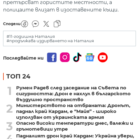
претърсват гористите местности, а
полицаите влизат в изоставените къщи.
Сподели
#11-годишна Наталия
#продължава издирването на Наталия
Последвайте ни
ТОП 24
1
Румен Радев след заседание на Съвета по
сигурността: Дрон е нахлул в българското
въздушно пространство
2
Министерството на отбраната: Дронът,
паднал край Кардам, е “Майя” - широко
използван от украинската армия
3
Опасно високи температури днес, валежи и
гръмотевици утре
4
Падналият дрон край Кардам: Украйна увери,