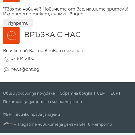
"Твоята новина"! Новините от вас, нашите зрители!
Изпратете текст, снимки, видео.
Изпрати
ВРЪЗКА С НАС
Всичко най-важно в твоя телефон
02 814 2100
news@bnt.bg
Общи условия за ползване
Обратна връзка
СЕМ
ECPT
Политика за защита на личните данни
©БНТ. Всички права запазени
Гледайте новините за деня на БНТ в Метрото