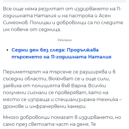
Play
Mute
Setti
Все още няма резултат от издирването на 11-
годишната Наталия и на пастрока ѝ Асен
Симеонов. Полицаи и доброволци са по следите
им повече от седмица.
Реклама
Седми ден без следа: Продължава
търсенето на 11-годишната Наталия
Периметърът на търсене се разширява и в
съседни области, включват се и още сили,
заявиха от полицията във Варна. Всички
получени сигнали се проверяват, като на
място се изпраща и специализирана техника –
дронове и инфрачервени камери.
Много доброволци помагат в издирването, но
само през светлата част на деня. Те