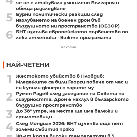
че не е атакувала умишлено България и
обеща разследване
5
Бурни политически реакции след
нахлуването на военен дрон във
въздушното ни пространство (ОБЗОР)
6
БНТ излъчва европейското първенство по
лека атлетика - вижте програмата
Реклама
НАЙ-ЧЕТЕНИ
1
Жестокото убийство в Пловдив:
Младежите са били Георги повече от час и
си купили дюнери с парите му
2
Румен Радев след заседание на Съвета по
сигурността: Дрон е нахлул в българското
въздушно пространство
3
До 38° утре, на места ще има валежи и
гръмотевици
4
След Мондиал 2026: БНТ излъчва още пет
големи събития пряко
Жълт код за високи температури в 5