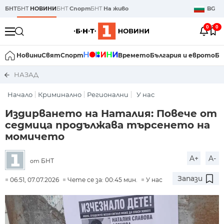
БНТ
БНТ
НОВИНИ
БНТ
Спорт
БНТ
На живо
BG
0
0
Новини
Свят
Спорт
Времето
България и еврото
Би
НАЗАД
Начало
Криминално
Регионални
У нас
Издирването на Наталия: Повече от
седмица продължава търсенето на
момичето
A+
A-
БНТ
от
Запази
06:51, 07.07.2026
Чете се за: 00:45 мин.
У нас