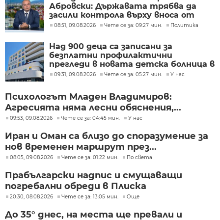
Абровски: Държавата трябва да
засили контрола върху вноса от
трети страни
08:51, 09.08.2026
Чете се за: 09:27 мин.
Политика
Над 900 деца са записани за
безплатни профилактични
прегледи в новата детска болница в
Бургас
09:31, 09.08.2026
Чете се за: 05:27 мин.
У нас
Психологът Младен Владимиров:
Агресията няма лесни обяснения,...
09:53, 09.08.2026
Чете се за: 04:45 мин.
У нас
Иран и Оман са близо до споразумение за
нов временен маршрут през...
08:05, 09.08.2026
Чете се за: 01:22 мин.
По света
Прабългарски надпис и смущаващи
погребални обреди в Плиска
20:30, 08.08.2026
Чете се за: 13:05 мин.
Още
До 35° днес, на места ще превали и