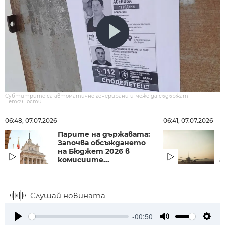
Субтитрите са автоматично генерирани и може да съдържат
неточности.
06:48, 07.07.2026
06:41, 07.07.2026
Парите на държавата:
П
Започва обсъждането
п
на Бюджет 2026 в
Е
комисиите...
а
Слушай новината
-00:50