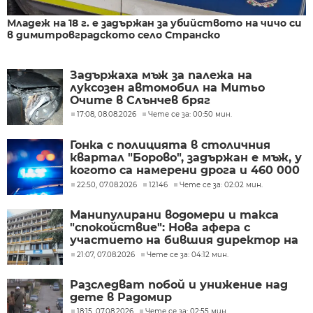
Младеж на 18 г. е задържан за убийството на чичо си
в димитровградското село Странско
Задържаха мъж за палежа на
луксозен автомобил на Митьо
Очите в Слънчев бряг
17:08, 08.08.2026
Чете се за: 00:50 мин.
Гонка с полицията в столичния
квартал "Борово", задържан е мъж, у
когото са намерени дрога и 460 000
евро
22:50, 07.08.2026
12146
Чете се за: 02:02 мин.
Манипулирани водомери и такса
"спокойствие": Нова афера с
участието на бившия директор на
"ВиК - Бургас"
21:07, 07.08.2026
Чете се за: 04:12 мин.
Разследват побой и унижение над
дете в Радомир
18:15, 07.08.2026
Чете се за: 02:55 мин.