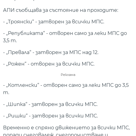
АПИ съобщава за състояние на проходите:
- „Троянски“ - затворен за всички МПС.
- „Републиката“ - отворен само за леки МПС до
3,5 т.
- „Превала“ - затворен за МПС над 12.
- „Рожен“ - отворен за всички МПС.
Реклама
- „Котленски“ - отворен само за леки МПС до 3,5
т.
- „Шипка“ - затворен за всички МПС.
- „Ришки“ - затворен за всички МПС.
Временно е спряно движението за всички МПС,
поради снеговалеж, снегопочистване и