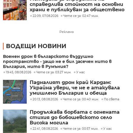
справедлива стойност на основни
храни е публикуван за обществено
обсъждане
22:09, 07.08.2026
Чете се за: 02:47 мин.
Реклама
ВОДЕЩИ НОВИНИ
Военен дрон в българското въздушно
пространство - защо не е бил засечен нито в
България, нито в Румъния?
19:45, 08.08.2026
Чете се за: 03:27 мин.
У нас
Падналият дрон край Кардам:
Украйна увери, че не е атакувала
умишлено България и обеща
разследване
20:13, 08.08.2026
Чете се за: 00:40 мин.
По света
Продължава борбата с огнената
стихия до бобошевското село
Висока могила
22:41, 08.08.2026
Чете се за: 00:57 мин.
У нас