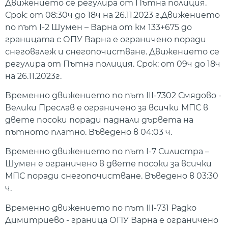
Движението се регулира от Пътна полиция.
Срок: от 08:30ч до 18ч на 26.11.2023 г.Движението
по път І-2 Шумен – Варна от км 133+675 до
границата с ОПУ Варна е ограничено поради
снеговалеж и снегопочистване. Движението се
регулира от Пътна полиция. Срок: от 09ч до 18ч
на 26.11.2023г.
Временно движението по път III-7302 Смядово -
Велики Преслав е ограничено за всички МПС в
двете посоки поради паднали дървета на
пътното платно. Въведено в 04:03 ч.
Временно движението по път I-7 Силистра –
Шумен е ограничено в двете посоки за всички
МПС поради снегопочистване. Въведено в 03:30
ч.
Временно движението по път III-731 Радко
Димитриево - граница ОПУ Варна е ограничено