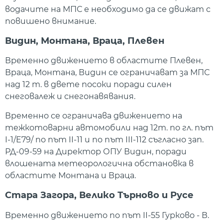
водачите на МПС е необходимо да се движат с
повишено внимание.
Видин, Монтана, Враца, Плевен
Временно движението в областите Плевен,
Враца, Монтана, Видин се ограничават за МПС
над 12 т. в двете посоки поради силен
снеговалеж и снегонавявания.
Временно се ограничава движението на
тежкотоварни автомобили над 12т. по гл. път
I-1/E79/ по път II-11 и по път III-112 съгласно зап.
РД-09-59 на Директор ОПУ Видин, поради
влошената метеорологична обстановка в
областите Монтана и Враца.
Стара Загора, Велико Търново и Русе
Временно движението по път II-55 Гурково - В.