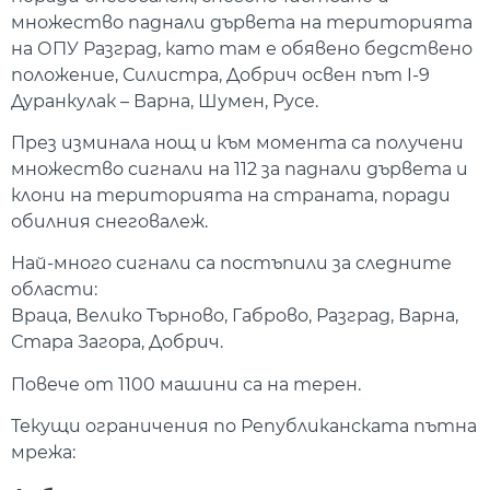
множество паднали дървета на територията
на ОПУ Разград, като там е обявено бедствено
положение, Силистра, Добрич освен път I-9
Дуранкулак – Варна, Шумен, Русе.
През изминала нощ и към момента са получени
множество сигнали на 112 за паднали дървета и
клони на територията на страната, поради
обилния снеговалеж.
Най-много сигнали са постъпили за следните
области:
Враца, Велико Търново, Габрово, Разград, Варна,
Стара Загора, Добрич.
Повече от 1100 машини са на терен.
Текущи ограничения по Републиканската пътна
мрежа: