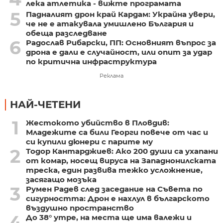
лека атлетика - вижте програмата
5
Падналият дрон край Кардам: Украйна увери,
че не е атакувала умишлено България и
обеща разследване
6
Радослав Рибарски, ПП: Основният въпрос за
дрона е дали е случайност, или опит за удар
по критична инфраструктура
Реклама
НАЙ-ЧЕТЕНИ
1
Жестокото убийство в Пловдив:
Младежите са били Георги повече от час и
си купили дюнери с парите му
2
Тодор Кантарджиев: Ако 200 души са ухапани
от комар, носещ вируса на Западнонилската
треска, един развива тежко усложнение,
засягащо мозъка
3
Румен Радев след заседание на Съвета по
сигурността: Дрон е нахлул в българското
въздушно пространство
4
До 38° утре, на места ще има валежи и