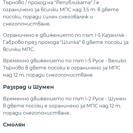
Търново / проход на "Републиката" / е
ограничено за всички МПС над 3.5 т. в двете
посоки, поради силен снеговалеж и
снегопочистване.
Ограничено е движението по път I-5 Казанлък -
Габрово през прохода "Шипка" в двете посоки за
всички МПС.
Временно движението по път I-5 Русе - Велико
Търново в двете посоки е ограничено за МПС
над 12 т. поради снегопочистване.
Разград и Шумен
Временно движението по път I-2 Русе - Шумен
в двете посоки е ограничено за МПС над 12 т.
поради снегопочистване.
Смолян