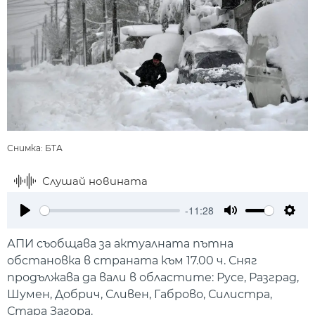
Снимка: БТА
Слушай новината
-11:28
Play
Mute
Setti
АПИ съобщава за актуалната пътна
обстановка в страната към 17.00 ч. Сняг
продължава да вали в областите: Русе, Разград,
Шумен, Добрич, Сливен, Габрово, Силистра,
Стара Загора.