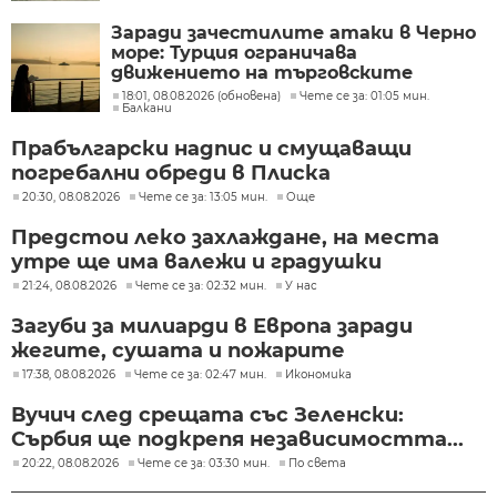
Заради зачестилите атаки в Черно
море: Турция ограничава
движението на търговските
кораби
18:01, 08.08.2026 (обновена)
Чете се за: 01:05 мин.
Балкани
Прабългарски надпис и смущаващи
погребални обреди в Плиска
20:30, 08.08.2026
Чете се за: 13:05 мин.
Още
Предстои леко захлаждане, на места
утре ще има валежи и градушки
21:24, 08.08.2026
Чете се за: 02:32 мин.
У нас
Загуби за милиарди в Европа заради
жегите, сушата и пожарите
17:38, 08.08.2026
Чете се за: 02:47 мин.
Икономика
Вучич след срещата със Зеленски:
Сърбия ще подкрепя независимостта...
20:22, 08.08.2026
Чете се за: 03:30 мин.
По света