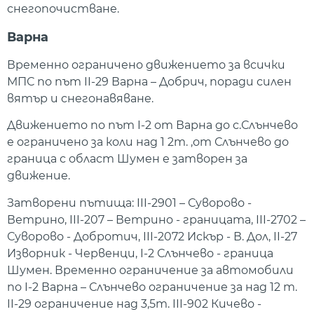
снегопочистване.
Варна
Временно ограничено движението за всички
МПС по път II-29 Варна – Добрич, поради силен
вятър и снегонавяване.
Движението по път I-2 от Варна до с.Слънчево
е ограничено за коли над 1 2т. ,от Слънчево до
граница с област Шумен е затворен за
движение.
Затворени пътища: III-2901 – Суворово -
Ветрино, III-207 – Ветрино - границата, III-2702 –
Суворово - Добротич, III-2072 Искър - В. Дол, II-27
Изворник - Червенци, I-2 Слънчево - граница
Шумен. Временно ограничение за автомобили
по I-2 Варна – Слънчево ограничение за над 12 т.
II-29 ограничение над 3,5т. III-902 Кичево -