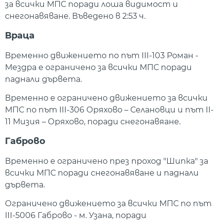
за всички МПС поради лоша видимост и
снегонавяване. Въведено в 2:53 ч.
Враца
Временно движението по път III-103 Роман -
Мездра е ограничено за всички МПС поради
паднали дървета.
Временно е ограничено движението за всички
МПС по път III-306 Оряхово – Селановци и път II-
11 Мизия – Оряхово, поради снегонавяане.
Габрово
Временно е ограничено през проход "Шипка" за
всички МПС поради снегонавяване и паднали
дървета.
Ограничено движението за всички МПС по път
III-5006 Габрово - м. Узана, поради