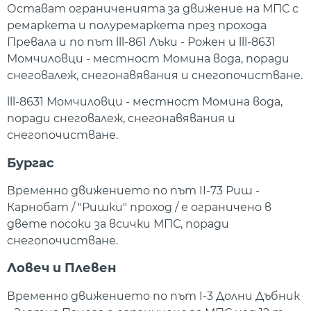
Остават ограниченията за движение на МПС с
ремаркета и полуремаркета през прохода
Превала и по път lll-861 Лъки - Рожен и lll-8631
Момчиловци - местност Момина вода, поради
снеговалеж, снегонавявания и снегопочистване.
lll-8631 Момчиловци - местност Момина вода,
поради снеговалеж, снегонавявания и
снегопочистване.
Бургас
Временно движението по път II-73 Риш -
Карнобат / "Ришки" проход / е ограничено в
двете посоки за всички МПС, поради
снегопочистване.
Ловеч и Плевен
Временно движението по път I-3 Долни Дъбник