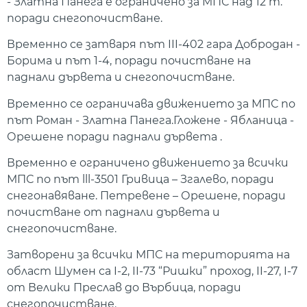
- Златна Панега е ограничено за МПС над 12 т.
поради снегопочистване.
Временно се затваря път III-402 гара Добродан -
Борима и път 1-4, поради почистване на
паднали дървета и снегопочистване.
Временно се ограничава движението за МПС по
път Роман - Златна Панега.Гложене - Ябланица -
Орешене поради паднали дървета .
Временно е ограничено движението за всички
МПС по път lll-3501 Гривица – Згалево, поради
снегонавяване. Петревене – Орешене, поради
почистване от паднали дървета и
снегопочистване.
Затворени за всички МПС на територията на
област Шумен са I-2, II-73 “Ришки” проход, II-27, I-7
от Велики Преслав до Върбица, поради
снегопочистване.