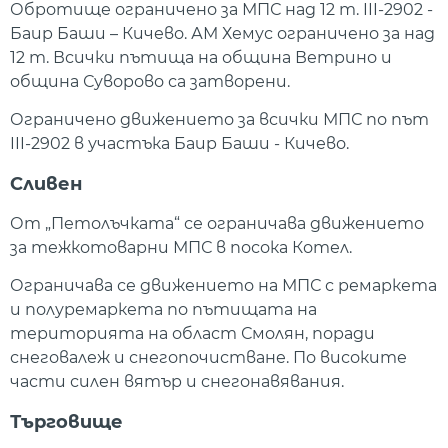
Обротище ограничено за МПС над 12 т. III-2902 -
Баир Баши – Кичево. АМ Хемус ограничено за над
12 т. Всички пътища на община Ветрино и
община Суворово са затворени.
Ограничено движението за всички МПС по път
III-2902 в участъка Баир Баши - Кичево.
Сливен
От „Петолъчката“ се ограничава движението
за тежкотоварни МПС в посока Котел.
Ограничава се движението на МПС с ремаркета
и полуремаркета по пътищата на
територията на област Смолян, поради
снеговалеж и снегопочистване. По високите
части силен вятър и снегонавявания.
Търговище