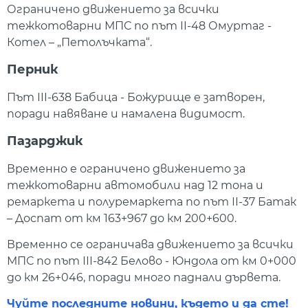
Ограничено движението за всички
тежкотоварни МПС по път II-48 Омуртаг -
Котел – „Петолъчката“.
Перник
Път III-638 Бабица - Божурище е затворен,
поради навяване и намалена видимост.
Пазарджик
Временно е ограничено движението за
тежкотоварни автомобили над 12 тона и
ремаркета и полуремаркета по път ІІ-37 Батак
– Доспат от км 163+967 до км 200+600.
Временно се ограничава движението за всички
МПС по път ІІІ-842 Белово - Юндола от км 0+000
до км 26+046, поради много паднали дървета.
Чуйте последните новини, където и да сте!