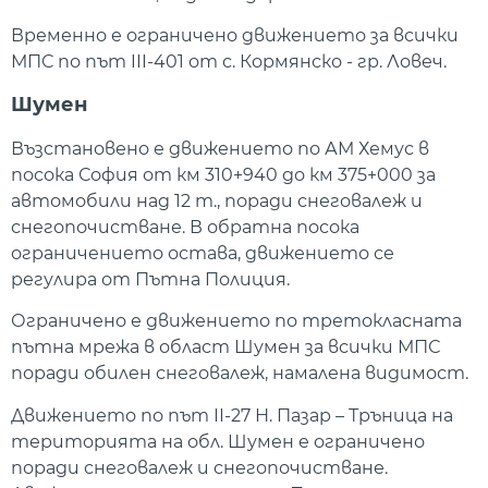
Временно е ограничено движението за всички
МПС по път III-401 от с. Кормянско - гр. Ловеч.
Шумен
Възстановено е движението по АМ Хемус в
посока София от км 310+940 до км 375+000 за
автомобили над 12 т., поради снеговалеж и
снегопочистване. В обратна посока
ограничението остава, движението се
регулира от Пътна Полиция.
Ограничено е движението по третокласната
пътна мрежа в област Шумен за всички МПС
поради обилен снеговалеж, намалена видимост.
Движението по път ІІ-27 Н. Пазар – Тръница на
територията на обл. Шумен е ограничено
поради снеговалеж и снегопочистване.