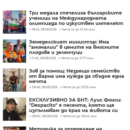
Три медала спечелиха българските
ученици на Международната
олимпиада по изкуствен интелект
в Казахстан
18:43, 08.08.2026
Чете се за: 01:45 мин.
Земеделският министър: Има
"аномалии" в цените на вносните
плодове и зеленчуци
11:45, 08.08.2026
Чете се за: 01:17 мин.
Зов за помощ: Незрящо семейство
от Варна има нужда да сбъдне една
мечта
09:46, 08.08.2026
Чете се за: 03:55 мин.
ЕКСКЛУЗИВНО ЗА БНТ: Луис Фонси:
"Despacito" е песента, която ще
изпълнявам до края на живота си
09:00, 08.08.2026
Чете се за: 09:42 мин.
Методика за определяне на