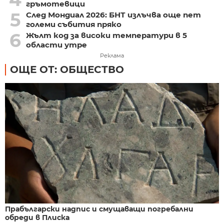
гръмотевици
5
След Мондиал 2026: БНТ излъчва още пет
големи събития пряко
6
Жълт код за високи температури в 5
области утре
Реклама
ОЩЕ ОТ: ОБЩЕСТВО
Прабългарски надпис и смущаващи погребални
обреди в Плиска