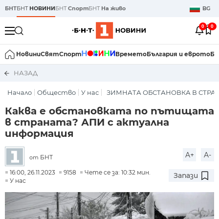
БНТ
БНТ
НОВИНИ
БНТ
Спорт
БНТ
На живо
BG
0
0
Новини
Свят
Спорт
Времето
България и еврото
Би
НАЗАД
Начало
Общество
У нас
ЗИМНАТА ОБСТАНОВКА В СТРА
Каква е обстановката по пътищата
в страната? АПИ с актуална
информация
A+
A-
БНТ
от
16:00, 26.11.2023
9158
Чете се за: 10:32 мин.
Запази
У нас