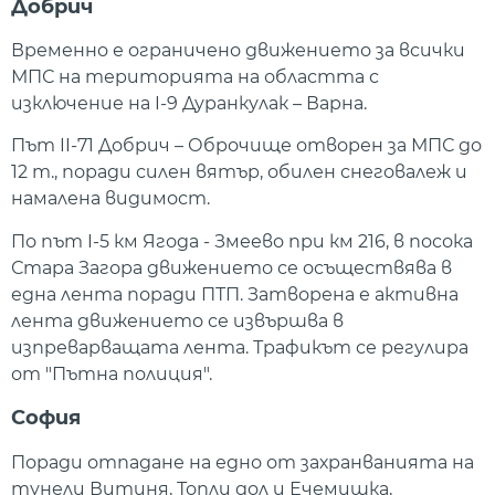
Добрич
Временно е ограничено движението за всички
МПС на територията на областта с
изключение на I-9 Дуранкулак – Варна.
Път II-71 Добрич – Оброчище отворен за МПС до
12 т., поради силен вятър, обилен снеговалеж и
намалена видимост.
По път I-5 км Ягода - Змеево при км 216, в посока
Стара Загора движението се осъществява в
една лента поради ПТП. Затворена е активна
лента движението се извършва в
изпреварващата лента. Трафикът се регулира
от "Пътна полиция".
София
Поради отпадане на едно от захранванията на
тунели Витиня, Топли дол и Ечемишка,