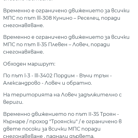
Временно е ограничено движението за всички
МПС по път lll-308 Кунино – Реселец, поради
снегонавяване.
Временно е ограничено движението за всички
МПС по път ll-35 Плевен – Ловеч, поради
снегонавяване.
Обходен маршрут:
По път l-3 - lll-3402 Пордим - Въчи трън -
Александрово - Ловеч и обратно.
На територията на Ловеч задължително с
вериги.
Временно движението по път II-35 Троян -
Кърнаре / проход "Троянски" / е ограничено в
двете посоки за всички МПС поради
снегонавяване , паднали дървета.