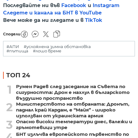
Последвайте ни във
Facebook
и
Instagram
Следете и канала на БНТ в YouTube
Вече може да ни гледате и в
TikTok
Сподели
#АПИ
#усложнена зимна обстановка
#пътища
#лошо време
ТОП 24
1
Румен Радев след заседание на Съвета по
сигурността: Дрон е нахлул в българското
въздушно пространство
2
Министерството на отбраната: Дронът,
паднал край Кардам, е “Майя” - широко
използван от украинската армия
3
Опасно високи температури днес, валежи и
гръмотевици утре
4
БНТ излъчва европейското първенство по