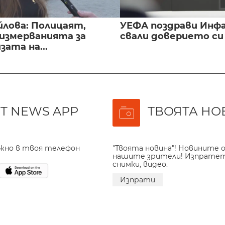
йлова: Полицаят,
УЕФА поздрави Инфа
 измерванията за
свали доверието с
ата на...
T NEWS APP
ТВОЯТА НО
ажно в твоя телефон
"Твоята новина"! Новините о
нашите зрители! Изпрате
снимки, видео.
Изпрати