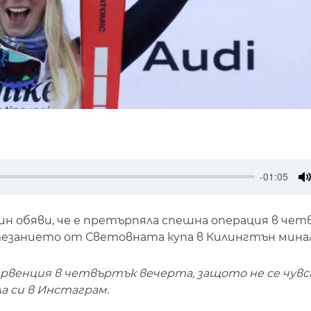
-01:05
M
ин обяви, че е претърпяла спешна операция в че
езанието от Световната купа в Килингтън минал
ервенция в четвъртък вечерта, защото не се чув
ла си в Инстаграм.