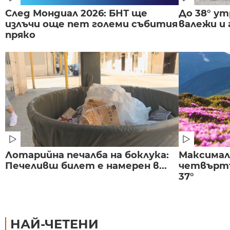
След Мондиал 2026: БНТ ще
До 38° ут
излъчи още пет големи събития
валежи и
пряко
Лотарийна печалба на боклука:
Максима
Печеливш билет е намерен в...
четвъртъ
37°
НАЙ-ЧЕТЕНИ