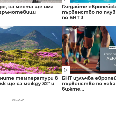
ре, на места ще има
Гледайте европейс
 гръмотевици
първенство по плу
по БНТ 3
лните температури в
БНТ излъчва европе
к ще са между 32° и
първенство по лека
вижте...
Реклама