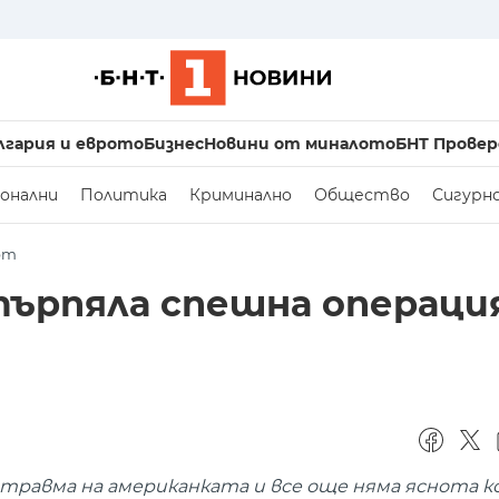
лгария и еврото
Бизнес
Новини от миналото
БНТ Провер
онални
Политика
Криминално
Общество
Сигурн
рт
ърпяла спешна операция
травма на американката и все още няма яснота к