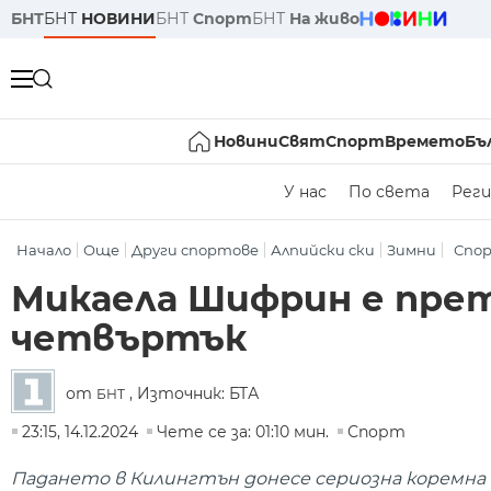
БНТ
БНТ
НОВИНИ
БНТ
Спорт
БНТ
На живо
Новини
Свят
Спорт
Времето
Бъ
У нас
По света
Реги
Начало
Още
Други спортове
Алпийски ски
Зимни
Спо
Микаела Шифрин е прет
четвъртък
от
, Източник: БТА
БНТ
23:15, 14.12.2024
Чете се за: 01:10 мин.
Спорт
Падането в Килингтън донесе сериозна коремна 