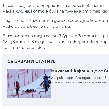
Тя сама разкри, че операцията е била в областта
малка кухина, която е била запълнена от стар хе
Падането в Килингтън донесе сериозна коремна
може да се завърне на пистата.
В началото на този сезон в Гургл, Австрия амери
Следващият в тази класация е шведът Ингемар 
края на миналия век.
СВЪРЗАНИ СТАТИИ:
Микаела Шифрин ще се въ
Американката благодари на фенове
09:51, 03.12.2024
Чете се за: 01:42 мин.