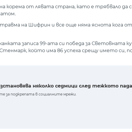
 на корема от лявата страна, като e трябвало да 
матом.
 травма на Шифрин и все още няма яснота кога о
канката записа 99-ата си победа за Световната ку
Стенмарк, който има 86 успеха срещу името си, 
зстановява няколко седмици след тежкото пад
те за подкрепата в социалните мрежи.