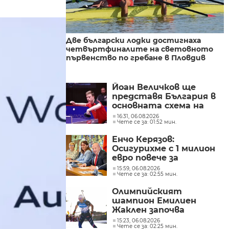
Две български лодки достигнаха
четвъртфиналите на световното
първенство по гребане в Пловдив
Йоан Величков ще
представя България в
основната схема на
WTT Contender
16:31, 06.08.2026
Чете се за: 01:52 мин.
Panagyurishte 2026
Енчо Керязов:
Осигурихме с 1 милион
евро повече за
младежките политики
15:59, 06.08.2026
Чете се за: 02:55 мин.
Олимпийският
шампион Емилиен
Жаклен започва
професионална кариера
15:23, 06.08.2026
Чете се за: 02:25 мин.
в колоезденето