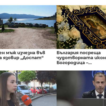
ен мъж изчезна във
България посреща
а язовир „Доспат“
чудотворната икон
Богородица –...