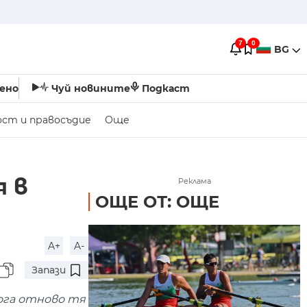
7
0
BG
ено
Чуй новините
Подкаст
ост и правосъдие
Още
 в
Реклама
ОЩЕ ОТ: ОЩЕ
A+
A-
Запази
ога отново тя