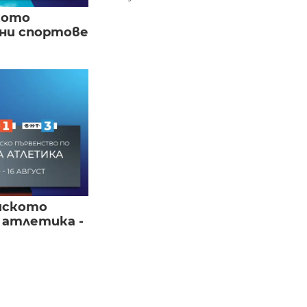
кото
вни спортове
йското
 атлетика -