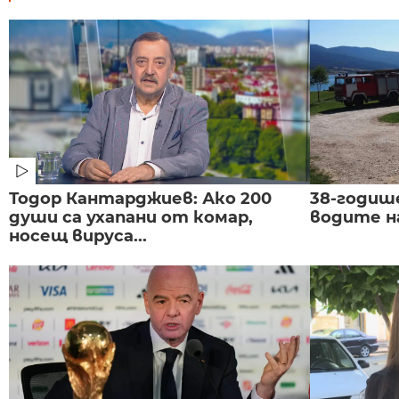
Тодор Кантарджиев: Ако 200
38-годиш
души са ухапани от комар,
водите н
носещ вируса...