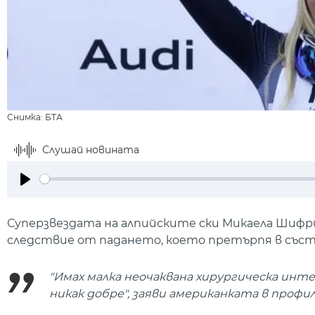
Снимка: БТА
Слушай новината
Play
Суперзвездата на алпийските ски Микаела Шифр
следствие от падането, което претърпя в съст
"Имах малка неочаквана хирургическа инт
никак добре", заяви американката в профи