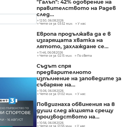
"Галъп": 42% одобрение на
правителството на Радев
след...
12:50, 06.08.2026
Чете се за: 03:52 мин.
У нас
Европа продължава да е в
изгарящата хватка на
лятото, захлаждане се...
11:46, 06.08.2026
Чете се за: 02:15 мин.
По света
Съдът спря
предварителното
изпълнение на заповедите за
събаряне на...
15:06, 06.08.2026
Чете се за: 01:02 мин.
У нас
Повдигнаха обвинения на 8
души след акцията срещу
производството на...
10:56, 06.08.2026
Чете се за: 01:55 мин.
У нас