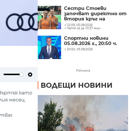
Сестри Стоеви
започват директно от
втория кръг на
световното в Ню Делхи
22:09, 05.08.2026
Чете се за: 01:27 мин.
Спортни новини
05.08.2026 г., 20:50 ч.
20:50, 05.08.2026
Реклама
ute
Settings
ВОДЕЩИ НОВИНИ
твъртък като
ия месец.
ствах