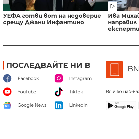
УЕФА готви вот на недоверие
Ива Миха
срещу Джани Инфантино
направил
експертиз
ПОСЛЕДВАЙТЕ НИ В
BN
Facebook
Instagram
Всичко най-в
YouTube
TikTok
Google News
LinkedIn