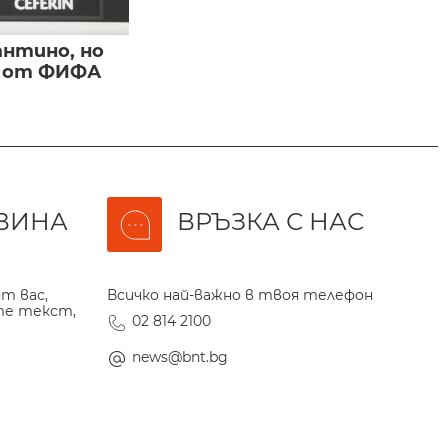
нтино, но
и от ФИФА
ВИНА
ВРЪЗКА С НАС
т вас,
Всичко най-важно в твоя телефон
те текст,
02 814 2100
news@bnt.bg