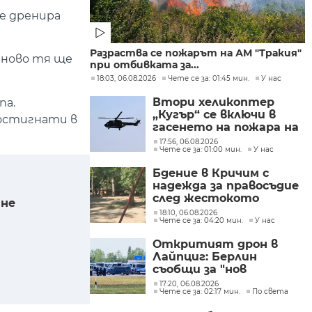
се дренира
Разраства се пожарът на АМ "Тракия"
тново тя ще
при отбивката за...
18:03, 06.08.2026
Чете се за: 01:45 мин.
У нас
Втори хеликоптер
па.
„Кугър“ се включи в
постигнати в
гасенето на пожара на
автомагистрала
17:56, 06.08.2026
Чете се за: 01:00 мин.
У нас
„Тракия“
Бдение в Кричим с
надежда за правосъдие
след жестокото
ане
убийство на млад мъж
18:10, 06.08.2026
Чете се за: 04:20 мин.
У нас
в Пловдив от
тийнейджъри
Откритият дрон в
Лайпциг: Берлин
съобщи за "нов
сценарий на заплаха"
17:20, 06.08.2026
Чете се за: 02:17 мин.
По света