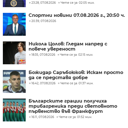
23:28, 07.08.2026
Чете се за: 02:05 мин.
Спортни новини 07.08.2026 г., 20:50 ч.
20:39, 07.08.2026
Никола Цолов: Гледам напред с
повече увереност
18:35, 07.08.2026
Чете се за: 02:15 мин.
Божидар Саръбоюков: Искам просто
да се представя добре
16:42, 07.08.2026
Чете се за: 01:37 мин.
Българските грации получиха
трибагреника преди световното
първенство във Франкфурт
16:11, 07.08.2026
Чете се за: 01:52 мин.