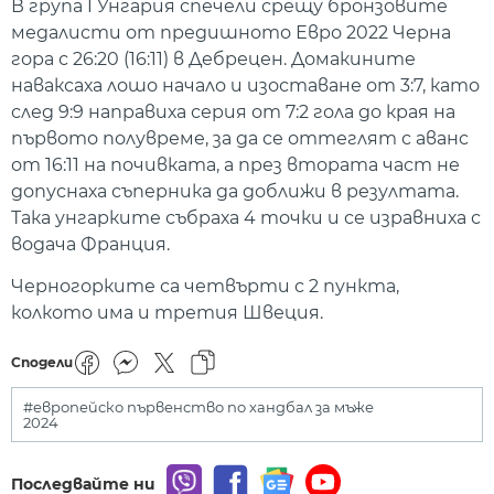
В група I Унгария спечели срещу бронзовите
медалисти от предишното Евро 2022 Черна
гора с 26:20 (16:11) в Дебрецен. Домакините
наваксаха лошо начало и изоставане от 3:7, като
след 9:9 направиха серия от 7:2 гола до края на
първото полувреме, за да се оттеглят с аванс
от 16:11 на почивката, а през втората част не
допуснаха съперника да доближи в резултата.
Така унгарките събраха 4 точки и се изравниха с
водача Франция.
Черногорките са четвърти с 2 пункта,
колкото има и третия Швеция.
Сподели
#европейско първенство по хандбал за мъже
2024
Последвайте ни