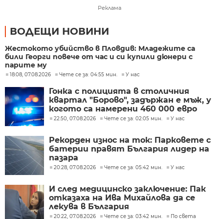
Реклама
ВОДЕЩИ НОВИНИ
Жестокото убийство в Пловдив: Младежите са
били Георги повече от час и си купили дюнери с
парите му
18:08, 07.08.2026
Чете се за: 04:55 мин.
У нас
Гонка с полицията в столичния
квартал "Борово", задържан е мъж, у
когото са намерени 460 000 евро
22:50, 07.08.2026
Чете се за: 02:05 мин.
У нас
Рекорден износ на ток: Парковете с
батерии правят България лидер на
пазара
20:28, 07.08.2026
Чете се за: 05:42 мин.
У нас
И след медицинско заключение: Пак
отказаха на Ива Михайлова да се
лекува в България
20:22, 07.08.2026
Чете се за: 03:42 мин.
По света