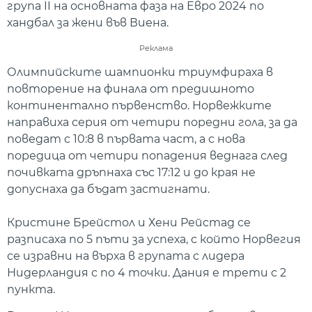
група II на основната фаза на Евро 2024 по
хандбал за жени във Виена.
Реклама
Олимпийските шампионки триумфираха в
повторение на финала от предишното
континентално първенство. Норвежките
направиха серия от четири поредни гола, за да
поведат с 10:8 в първата част, а с нова
поредица от четири попадения веднага след
почивката дръпнаха със 17:12 и до края не
допуснаха да бъдат застигнати.
Кристине Брейстол и Хени Рейстад се
разписаха по 5 пъти за успеха, с който Норвегия
се изравни на върха в групата с лидера
Нидерландия с по 4 точки. Дания е трети с 2
пункта.