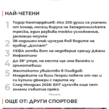
НАЙ-ЧЕТЕНИ
1
Тодор Кантарджиев: Ако 200 души са ухапани
от комар, носещ вируса на Западнонилската
треска, един развива тежко усложнение,
засягащо мозъка
2
38-годишен мъж изчезна във водите на
язовир „Доспат“
3
УЕФА готви вот на недоверие срещу Джани
Инфантино
4
До 38° утре, на места ще има валежи и
гръмотевици
5
Жестокото убийство в Пловдив:
Младежите са били Георги повече от час и
си купили дюнери с парите му
6
След Мондиал 2026: БНТ излъчва още пет
големи събития пряко
Реклама
ОЩЕ ОТ: ДРУГИ СПОРТОВЕ