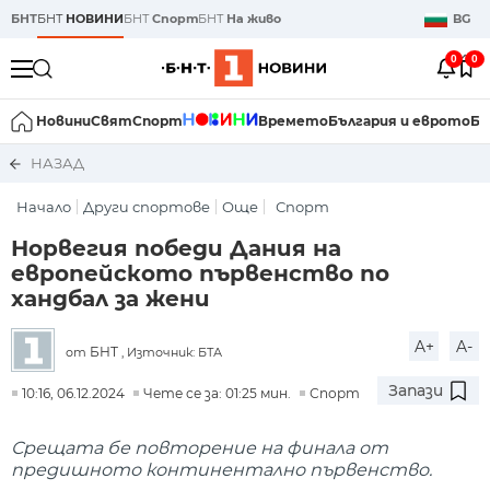
БНТ
БНТ
НОВИНИ
БНТ
Спорт
БНТ
На живо
BG
0
0
Новини
Свят
Спорт
Времето
България и еврото
Би
НАЗАД
Начало
Други спортове
Още
Спорт
Норвегия победи Дания на
европейското първенство по
хандбал за жени
A+
A-
БНТ
от
, Източник: БТА
Запази
10:16, 06.12.2024
Чете се за: 01:25 мин.
Спорт
Срещата бе повторение на финала от
предишното континентално първенство.