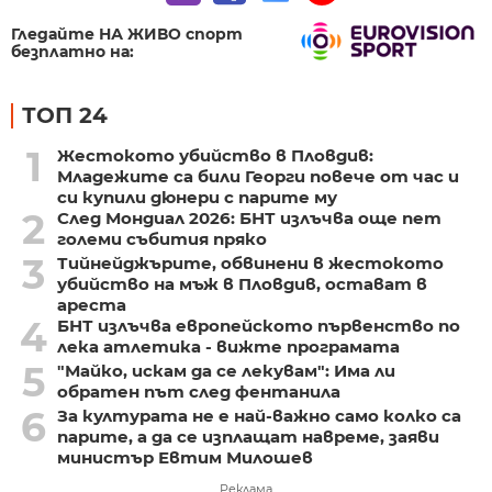
Гледайте НА ЖИВО спорт
безплатно на:
ТОП 24
1
Жестокото убийство в Пловдив:
Младежите са били Георги повече от час и
си купили дюнери с парите му
2
След Мондиал 2026: БНТ излъчва още пет
големи събития пряко
3
Тийнейджърите, обвинени в жестокото
убийство на мъж в Пловдив, остават в
ареста
4
БНТ излъчва европейското първенство по
лека атлетика - вижте програмата
5
"Майко, искам да се лекувам": Има ли
обратен път след фентанила
6
За културата не е най-важно само колко са
парите, а да се изплащат навреме, заяви
министър Евтим Милошев
Реклама