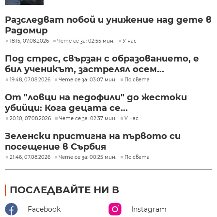
Разследват побой и унижение над дете в
Радомир
18:15, 07.08.2026
Чете се за: 02:55 мин.
У нас
Под стрес, свързан с образованието, е
бил ученикът, застрелял осем...
19:48, 07.08.2026
Чете се за: 03:07 мин.
По света
От "ловци на педофили" до жестоки
убийци: Кога децата се...
20:10, 07.08.2026
Чете се за: 02:37 мин.
У нас
Зеленски пристигна на първото си
посещение в Сърбия
21:46, 07.08.2026
Чете се за: 00:25 мин.
По света
ПОСЛЕДВАЙТЕ НИ В
Facebook
Instagram