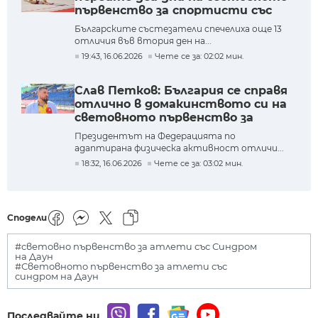
първенство за спортисти със
синдром на Даун
Българските състезатели спечелиха още 13
отличия във втория ден на...
19:43, 16.06.2026
Чете се за: 02:02 мин.
Слав Петков: България се справя
отлично в домакинството си на
световното първенство за
атлети със синдром на Даун
Президентът на Федерацията по
адаптирана физическа активност отличи...
18:32, 16.06.2026
Чете се за: 03:02 мин.
Сподели
#световно първенство за атлети със Синдром
на Даун
#Световното първенство за атлети със
синдром на Даун
Последвайте ни