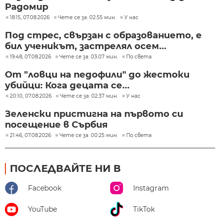
Радомир
18:15, 07.08.2026
Чете се за: 02:55 мин.
У нас
Под стрес, свързан с образованието, е
бил ученикът, застрелял осем...
19:48, 07.08.2026
Чете се за: 03:07 мин.
По света
От "ловци на педофили" до жестоки
убийци: Кога децата се...
20:10, 07.08.2026
Чете се за: 02:37 мин.
У нас
Зеленски пристигна на първото си
посещение в Сърбия
21:46, 07.08.2026
Чете се за: 00:25 мин.
По света
ПОСЛЕДВАЙТЕ НИ В
Facebook
Instagram
YouTube
TikTok