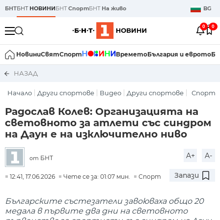
БНТ
БНТ
НОВИНИ
БНТ
Спорт
БНТ
На живо
BG
0
0
Новини
Свят
Спорт
Времето
България и еврото
Би
НАЗАД
Начало
Други спортове
Видео
Други спортове
Спорт
Радослав Колев: Организацията на
световното за атлети със синдром
на Даун е на изключително ниво
A+
A-
БНТ
от
Запази
12:41, 17.06.2026
Чете се за: 01:07 мин.
Спорт
Българските състезатели завоюваха общо 20
медала в първите два дни на световното