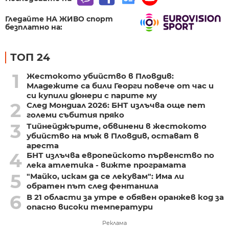
Гледайте НА ЖИВО спорт
безплатно на:
ТОП 24
1
Жестокото убийство в Пловдив:
Младежите са били Георги повече от час и
си купили дюнери с парите му
2
След Мондиал 2026: БНТ излъчва още пет
големи събития пряко
3
Тийнейджърите, обвинени в жестокото
убийство на мъж в Пловдив, остават в
ареста
4
БНТ излъчва европейското първенство по
лека атлетика - вижте програмата
5
"Майко, искам да се лекувам": Има ли
обратен път след фентанила
6
В 21 области за утре е обявен оранжев код за
опасно високи температури
Реклама