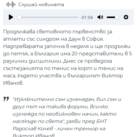
Слушай новината
-01:04
Play
Mute
Setti
Продължава световното първенство за
атлети със синдром на Даун в София.
Надпреварата започна в неделя и ще продължи
до петък, а България има 20 представители в 5
различни дисциплини. Днес се проведоха
състезанията по тенис на корт и тенис на
маса, където участва и българинът Виктор
Иванов.
"Изключително съм изненадан, бил съм и
друг път на такива форуми, всичко
изглежда по необикновен начин, както
насякъде по света", заяви пред БНТ
Радослав Колев - личен треньор на
Виктор Иванов.