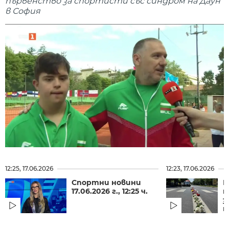
първенство за спортисти със синдром на Даун
в София
12:25, 17.06.2026
12:23, 17.06.2026
Спортни новини
В
17.06.2026 г., 12:25 ч.
п
з
п