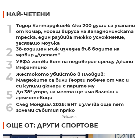
НАЙ-ЧЕТЕНИ
1
Тодор Кантарджиев: Ако 200 души са ухапани
от комар, носещ вируса на Западнонилската
треска, един развива тежко усложнение,
засягащо мозъка
2
38-годишен мъж изчезна във водите на
язовир „Доспат“
3
УЕФА готви вот на недоверие срещу Джани
Инфантино
4
Жестокото убийство в Пловдив:
Младежите са били Георги повече от час и
си купили дюнери с парите му
5
До 38° утре, на места ще има валежи и
гръмотевици
6
След Мондиал 2026: БНТ излъчва още пет
големи събития пряко
Реклама
ОЩЕ ОТ: ДРУГИ СПОРТОВЕ