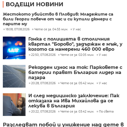
ВОДЕЩИ НОВИНИ
Жестокото убийство в Пловдив: Младежите са
били Георги повече от час и си купили дюнери с
парите му
18:08, 07.08.2026
Чете се за: 04:55 мин.
У нас
Гонка с полицията в столичния
квартал "Борово", задържан е мъж, у
когото са намерени 460 000 евро
22:50, 07.08.2026
Чете се за: 02:05 мин.
У нас
Рекорден износ на ток: Парковете с
батерии правят България лидер на
пазара
20:28, 07.08.2026
Чете се за: 05:42 мин.
У нас
И след медицинско заключение: Пак
отказаха на Ива Михайлова да се
лекува в България
20:22, 07.08.2026
Чете се за: 03:42 мин.
По света
Разследват побой и унижение над дете в