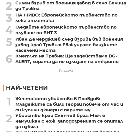
2
Силен взрив от военния завод в село Белица
до Трявна
3
НА ЖИВО: Европейското първенство по
лека атлетика
4
Гледайте европейското първенство по
плуване по БНТ 3
5
Иван Демерджиев след взрива във военния
завод край Трявна: Евакуираме близките
населени места
6
Кметът на Трявна: Ще задействаме BG-
ALERT, хората да не излизат на открито
Реклама
НАЙ-ЧЕТЕНИ
1
Жестокото убийство в Пловдив:
Младежите са били Георги повече от час и
си купили дюнери с парите му
2
Убийство край Слънчев бряг: Мъж е
намушкан с нож, заподозреният се опитал
да избяга