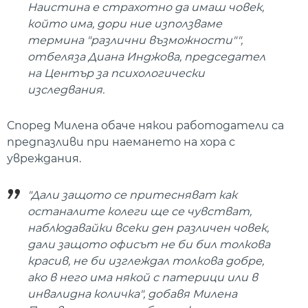
Наистина е страхотно да имаш човек,
който има, дори ние използваме
термина "различни възможности"",
отбеляза Диана Инджова, председател
на Център за психологически
изследвания.
Според Милена обаче някои работодатели са
предпазливи при наемането на хора с
увреждания.
"Дали защото се притесняват как
останалите колеги ще се чувстват,
наблюдавайки всеки ден различен човек,
дали защото офисът не би бил толкова
красив, не би изглеждал толкова добре,
ако в него има някой с патерици или в
инвалидна количка", добавя Милена