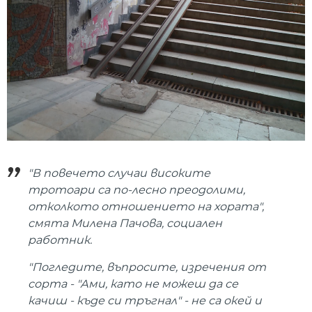
"В повечето случаи високите
тротоари са по-лесно преодолими,
отколкото отношението на хората",
смята Милена Пачова, социален
работник.
"Погледите, въпросите, изречения от
сорта - "Ами, като не можеш да се
качиш - къде си тръгнал" - не са окей и