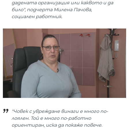
дадената организация или каквото и да
било", подчерта Милена Пачова,
социален работник.
"Човек с увреждане винаги е много по-
лоялен. Той е много по-работно
ориентиран, иска да покаже повече.