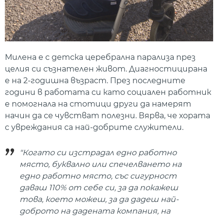
Милена е с детска церебрална парализа през
целия си съзнателен живот. Диагностицирана
е на 2-годишна възраст. През последните
години в работата си като социален работник
е помогнала на стотици други да намерят
начин да се чувстват полезни. Вярва, че хората
с увреждания са най-добрите служители.
"Когато си изстрадал едно работно
място, буквално или спечелването на
едно работно място, със сигурност
даваш 110% от себе си, за да покажеш
това, което можеш, за да дадеш най-
доброто на дадената компания, на