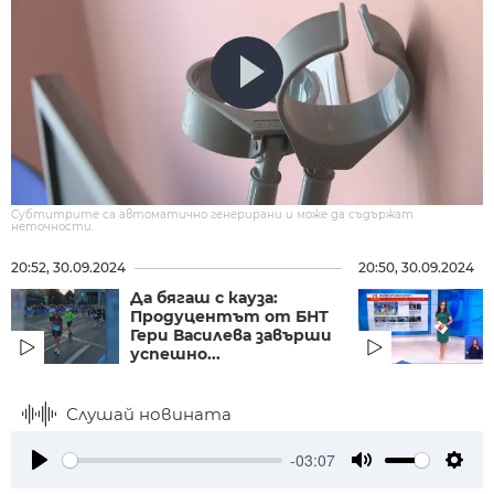
Субтитрите са автоматично генерирани и може да съдържат
неточности.
20:52, 30.09.2024
20:50, 30.09.2024
Да бягаш с кауза:
Продуцентът от БНТ
Гери Василева завърши
успешно...
Слушай новината
-03:07
Play
Mute
Setti