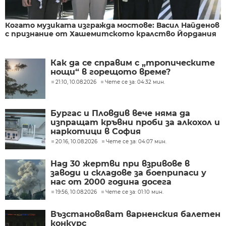
Когато музиката изгражда мостове: Васил Найденов
с признание от Хашемитското кралство Йордания
Как да се справим с „тропическите
нощи“ в горещото време?
21:10, 10.08.2026
Чете се за: 04:32 мин.
Бургас и Пловдив вече няма да
изпращат кръвни проби за алкохол и
наркотици в София
20:16, 10.08.2026
Чете се за: 04:07 мин.
Над 30 жертви при взривове в
заводи и складове за боеприпаси у
нас от 2000 година досега
19:56, 10.08.2026
Чете се за: 01:10 мин.
Възстановяват варненския балетен
конкурс