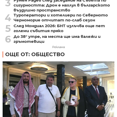
3
Румен Радев след заседание на Съвета по
сигурността: Дрон е нахлул в българското
въздушно пространство
4
Туроператори и хотелиери по Северното
Черноморие отчитат по-слаб сезон
5
След Мондиал 2026: БНТ излъчва още пет
големи събития пряко
6
До 38° утре, на места ще има валежи и
гръмотевици
Реклама
ОЩЕ ОТ: ОБЩЕСТВО