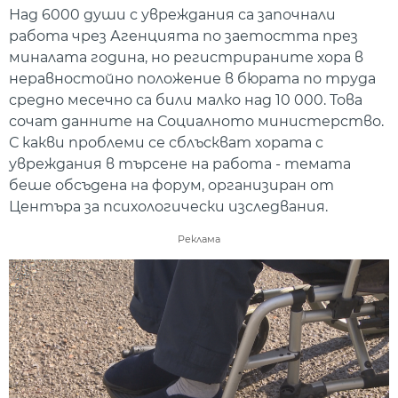
Над 6000 души с увреждания са започнали
работа чрез Агенцията по заетостта през
миналата година, но регистрираните хора в
неравностойно положение в бюрата по труда
средно месечно са били малко над 10 000. Това
сочат данните на Социалното министерство.
С какви проблеми се сблъскват хората с
увреждания в търсене на работа - темата
беше обсъдена на форум, организиран от
Центъра за психологически изследвания.
Реклама