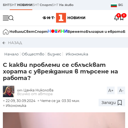
БНТ
БНТ
НОВИНИ
БНТ
Спорт
БНТ
На живо
BG
8
0
Новини
Свят
Спорт
Времето
България и еврото
Би
НАЗАД
Начало
Общество
Бизнес
Икономика
С какви проблеми се сблъскват
хората с увреждания в търсене на
работа?
Цанка Николова
A+
A-
от
Всичко от автора
22:09, 30.09.2024
Чете се за: 03:30 мин.
Запази
Икономика