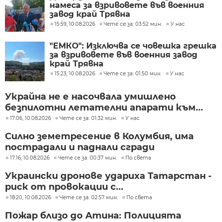
намеса за взривовете във военния
завод край Трявна
15:59, 10.08.2026
Чете се за: 03:52 мин.
У нас
"ЕМКО": Изключва се човешка грешка
за взривовете във военния завод
край Трявна
15:23, 10.08.2026
Чете се за: 01:50 мин.
У нас
Украйна не е насочвала умишлено
безпилотни летателни апарати към...
17:06, 10.08.2026
Чете се за: 01:32 мин.
У нас
Силно земетресение в Колумбия, има
пострадали и паднали сгради
17:16, 10.08.2026
Чете се за: 00:37 мин.
По света
Украински дронове удариха Татарстан -
риск от провокации с...
18:20, 10.08.2026
Чете се за: 02:57 мин.
По света
Пожар близо до Атина: Полицията