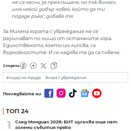
не са лесни за преглъщане, но пък винаги
има някой добър човек, който да ти
подаде ръка", добавя тя.
За Милена хората с увреждания не се
различават по нищо от останалите хора.
Единственото, което им липсва, са
възможностите. И се надява те да са повече.
Сподели
#пазар на труда
#хора с увреждания
Последвайте ни
ТОП 24
1
След Мондиал 2026: БНТ излъчва още пет
големи събития пряко