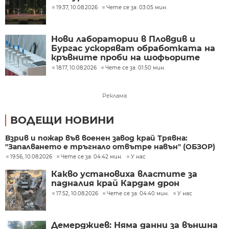
19:37, 10.08.2026
Чете се за: 03:05 мин.
Нови лаборатории в Пловдив и
Бургас ускоряват обработката на
кръвните проби на шофьорите
18:17, 10.08.2026
Чете се за: 01:50 мин.
Реклама
ВОДЕЩИ НОВИНИ
Взрив и пожар във военен завод край Трявна:
"Запалването е тръгнало отвътре навън" (ОБЗОР)
19:56, 10.08.2026
Чете се за: 04:42 мин.
У нас
Какво установиха властите за
падналия край Кардам дрон
17:52, 10.08.2026
Чете се за: 04:40 мин.
У нас
Демерджиев: Няма данни за външна