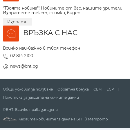
"Твоята новина"! Новините от вас, нашите зрители!
Изпратете текст, снимки, видео.
Изпрати
ВРЪЗКА С НАС
Всичко най-важно в твоя телефон
02 814 2100
news@bnt.bg
Общи условия за ползване
Обратна връзка
СЕМ
ECPT
Политика за защита на личните данни
©БНТ. Всички права запазени
Гледайте новините за деня на БНТ в Метрото