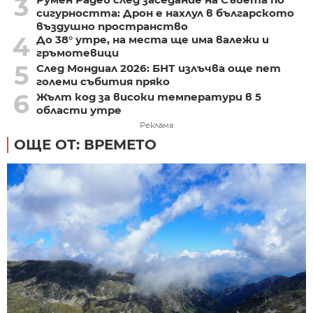
3
сигурността: Дрон е нахлул в българското
въздушно пространство
4
До 38° утре, на места ще има валежи и
гръмотевици
5
След Мондиал 2026: БНТ излъчва още пет
големи събития пряко
6
Жълт код за високи температури в 5
области утре
Реклама
ОЩЕ ОТ: ВРЕМЕТО