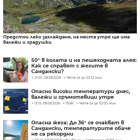
Предстои леко захлаждане, на места утре ще има
валежи и градушки
50° в колата и на пешеходната алея:
Как се справят с жегите в
Сандански?
21:05, 08.08.2026
Чете се за: 02:12 мин.
Опасно високи температури днес,
валежи и гръмотевици утре
13:15, 08.08.2026
15061
Чете се за: 02:05 мин.
Опасна жега: До 36° се очакват в
Сандански, температурите обаче
не са рекордни