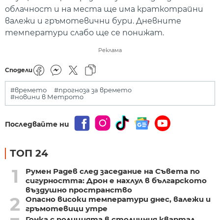
облачност и на места ще има краткотрайни
валежи и гръмотевични бури. Дневните
температури слабо ще се понижат.
Реклама
Сподели
#времето
#прогноза за времето
#новини в Метрото
Последвайте ни
ТОП 24
1
Румен Радев след заседание на Съвета по
сигурността: Дрон е нахлул в българското
въздушно пространство
2
Опасно високи температури днес, валежи и
гръмотевици утре
Гонка с полицията в столичния квартал