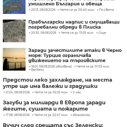
умишлено България и обеща
разследване
20:13, 08.08.2026
Чете се за: 00:40 мин.
По света
Прабългарски надпис и смущаващи
погребални обреди в Плиска
20:30, 08.08.2026
Чете се за: 13:05 мин.
Още
Заради зачестилите атаки в Черно
море: Турция ограничава
движението на търговските
кораби
18:01, 08.08.2026 (обновена)
Чете се за: 01:05 мин.
Балкани
Предстои леко захлаждане, на места
утре ще има валежи и градушки
21:24, 08.08.2026
Чете се за: 02:32 мин.
У нас
Загуби за милиарди в Европа заради
жегите, сушата и пожарите
17:38, 08.08.2026
Чете се за: 02:47 мин.
Икономика
Вучич след срещата със Зеленски: