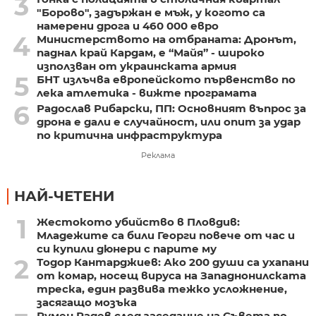
3
"Борово", задържан е мъж, у когото са
намерени дрога и 460 000 евро
4
Министерството на отбраната: Дронът,
паднал край Кардам, е “Майя” - широко
използван от украинската армия
5
БНТ излъчва европейското първенство по
лека атлетика - вижте програмата
6
Радослав Рибарски, ПП: Основният въпрос за
дрона е дали е случайност, или опит за удар
по критична инфраструктура
Реклама
НАЙ-ЧЕТЕНИ
1
Жестокото убийство в Пловдив:
Младежите са били Георги повече от час и
си купили дюнери с парите му
2
Тодор Кантарджиев: Ако 200 души са ухапани
от комар, носещ вируса на Западнонилската
треска, един развива тежко усложнение,
засягащо мозъка
Румен Радев след заседание на Съвета по