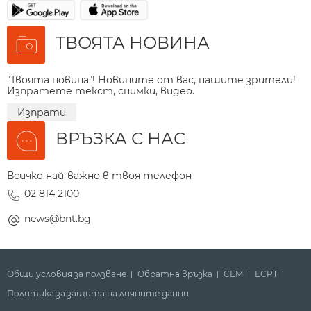
ТВОЯТА НОВИНА
"Твоята новина"! Новините от вас, нашите зрители!
Изпратете текст, снимки, видео.
Изпрати
ВРЪЗКА С НАС
Всичко най-важно в твоя телефон
02 814 2100
news@bnt.bg
Общи условия за ползване
Обратна връзка
СЕМ
ECPT
Политика за защита на личните данни