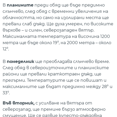
В
планините
преди обяд ще бъде предимно
слънчево, след обяд с временни увеличения на
облачността, но само на изолирани места ще
превали слаб дъжд. Ще духа умерен, по високите
върхове – и силен, северозападен вятър.
Максималната температура на височина 1200
метра ще бъде около 19°, на 2000 метра – около
12°.
В
понеделник
ще преобладава слънчево време.
След обяд в североизточните и планинските
райони ще превали краткотраен дъжд, ще
прегърми. Температурите ще се повишат и
максималните ще бъдат предимно между 28° и
33°.
Във вторник,
с усилване на вятъра от
северозапад, ще премине бързо атмосферно
смущение. Ще се развие купесто-дъждовна