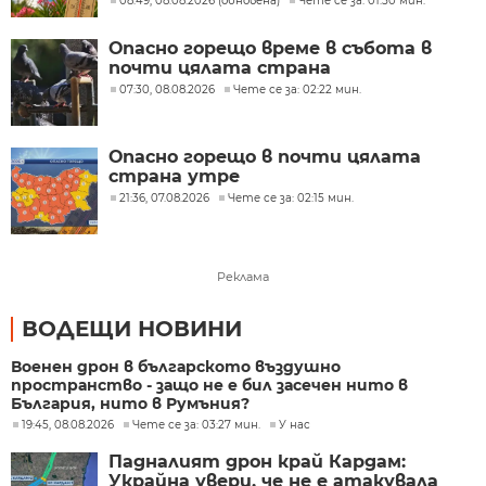
08:49, 08.08.2026 (обновена)
Чете се за: 01:50 мин.
Опасно горещо време в събота в
почти цялата страна
07:30, 08.08.2026
Чете се за: 02:22 мин.
Опасно горещо в почти цялата
страна утре
21:36, 07.08.2026
Чете се за: 02:15 мин.
Реклама
ВОДЕЩИ НОВИНИ
Военен дрон в българското въздушно
пространство - защо не е бил засечен нито в
България, нито в Румъния?
19:45, 08.08.2026
Чете се за: 03:27 мин.
У нас
Падналият дрон край Кардам:
Украйна увери, че не е атакувала