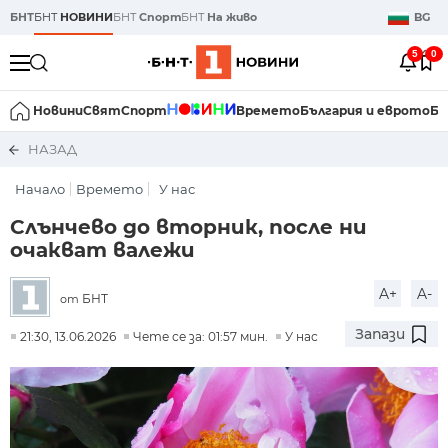
БНТ
БНТ
НОВИНИ
БНТ
Спорт
БНТ
На живо
BG
5
0
Новини
Свят
Спорт
Времето
България и еврото
Би
НАЗАД
Начало
Времето
У нас
Слънчево до вторник, после ни
очакват валежи
A+
A-
БНТ
от
Запази
21:30, 13.06.2026
Чете се за: 01:57 мин.
У нас