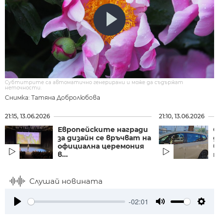
Субтитрите са автоматично генерирани и може да съдържат
неточности.
Снимка: Татяна Добролюбова
21:15, 13.06.2026
21:10, 13.06.2026
Европейските награди
Ф
за дизайн се връчват на
д
официална церемония
б
в...
п
Слушай новината
-02:01
Play
Mute
Setti