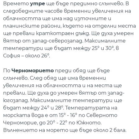
Времето
утре
ще бъде предимно слънчево. В
следобедните часове временни увеличения на
облачността ще има над източните и
планинските райони, където на отделни места
ще превали краткотраен дъжд. Ще духа умерен
вятър от запад-северозапад. Максималните
температури ще бъдат между 25° и 30°, в
София – около 26°.
По
Черноморието
преди обяд ще бъде
слънчево. След обяд ще има временни
увеличения на облачността и на места ще
превали. Ще духа до умерен вятър от запад-
югозапад. Максималните температури ще
бъдат между 24° и 28°. Температурата на
морската вода е от 15° - 16° по Северното
Черноморие, до 20° - 22° по Южното.
Вълнението на морето ще бъде около 2 бала.