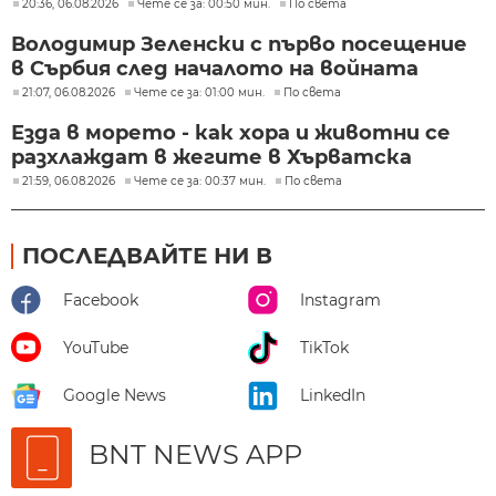
20:36, 06.08.2026
Чете се за: 00:50 мин.
По света
Володимир Зеленски с първо посещение
в Сърбия след началото на войната
21:07, 06.08.2026
Чете се за: 01:00 мин.
По света
Езда в морето - как хора и животни се
разхлаждат в жегите в Хърватска
21:59, 06.08.2026
Чете се за: 00:37 мин.
По света
ПОСЛЕДВАЙТЕ НИ В
Facebook
Instagram
YouTube
TikTok
Google News
LinkedIn
BNT NEWS APP