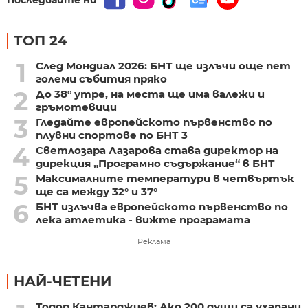
ТОП 24
1
След Мондиал 2026: БНТ ще излъчи още пет
големи събития пряко
2
До 38° утре, на места ще има валежи и
гръмотевици
3
Гледайте европейското първенство по
плувни спортове по БНТ 3
4
Светлозара Лазарова става директор на
дирекция „Програмно съдържание“ в БНТ
5
Максималните температури в четвъртък
ще са между 32° и 37°
6
БНТ излъчва европейското първенство по
лека атлетика - вижте програмата
Реклама
НАЙ-ЧЕТЕНИ
Тодор Кантарджиев: Ако 200 души са ухапани