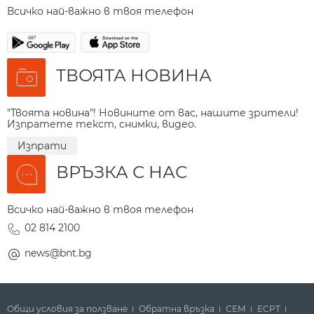
Всичко най-важно в твоя телефон
ТВОЯТА НОВИНА
"Твоята новина"! Новините от вас, нашите зрители!
Изпратете текст, снимки, видео.
Изпрати
ВРЪЗКА С НАС
Всичко най-важно в твоя телефон
02 814 2100
news@bnt.bg
Общи условия за ползване
Обратна връзка
СЕМ
ECPT