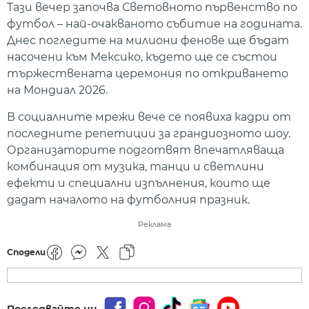
Тази вечер започва Световното първенство по
футбол – най-очакваното събитие на годината.
Днес погледите на милиони фенове ще бъдат
насочени към Мексико, където ще се състои
тържествената церемония по откриването
на Мондиал 2026.
В социалните мрежи вече се появиха кадри от
последните репетиции за грандиозното шоу.
Организаторите подготвят впечатляваща
комбинация от музика, танци и светлини
ефекти и специални изпълнения, които ще
дадат началото на футболния празник.
Реклама
Сподели
Последвайте ни