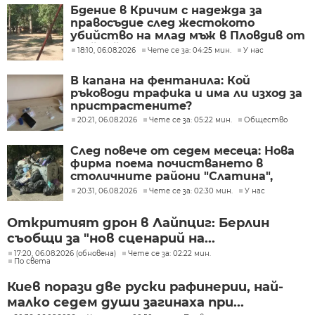
Бдение в Кричим с надежда за
правосъдие след жестокото
убийство на млад мъж в Пловдив от
тийнейджъри
18:10, 06.08.2026
Чете се за: 04:25 мин.
У нас
В капана на фентанила: Кой
ръководи трафика и има ли изход за
пристрастените?
20:21, 06.08.2026
Чете се за: 05:22 мин.
Общество
След повече от седем месеца: Нова
фирма поема почистването в
столичните райони "Слатина",
"Подуяне" и "Изгрев"
20:31, 06.08.2026
Чете се за: 02:30 мин.
У нас
Откритият дрон в Лайпциг: Берлин
съобщи за "нов сценарий на...
17:20, 06.08.2026 (обновена)
Чете се за: 02:22 мин.
По света
Киев порази две руски рафинерии, най-
малко седем души загинаха при...