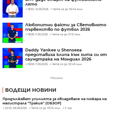
лято
18:50, 12.06.2026
Чете се за: 00:42 мин.
Любопитни факти за Световното
първенство по футбол 2026
18:58, 11.06.2026
Чете се за: 01:15 мин.
Daddy Yankee и Shenseea
представиха клипа към хита си от
саундтрака на Мондиал 2026
18:58, 11.06.2026
Чете се за: 00:45 мин.
Реклама
ВОДЕЩИ НОВИНИ
Продължават усилията за овладяване на пожара на
магистрала "Тракия" (ОБЗОР)
22:53, 06.08.2026
Чете се за: 03:10 мин.
У нас