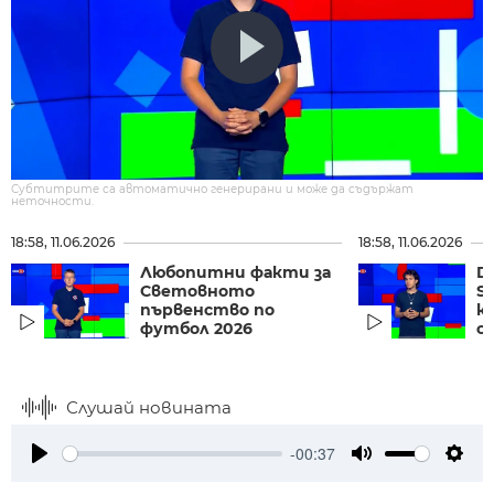
Субтитрите са автоматично генерирани и може да съдържат
неточности.
18:58, 11.06.2026
18:58, 11.06.2026
Любопитни факти за
D
Световното
S
първенство по
к
футбол 2026
с
Слушай новината
-00:37
Play
Mute
Setti