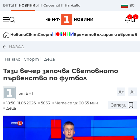
БНТ
БНТ
НОВИНИ
БНТ
Спорт
БНТ
На живо
BG
0
0
Новини
Свят
Спорт
Времето
България и еврото
Би
НАЗАД
Начало
Спорт
Деца
Тази вечер започва Световното
първенство по футбол
A+
A-
БНТ
от
18:58, 11.06.2026
5833
Чете се за: 00:35 мин.
Запази
Деца