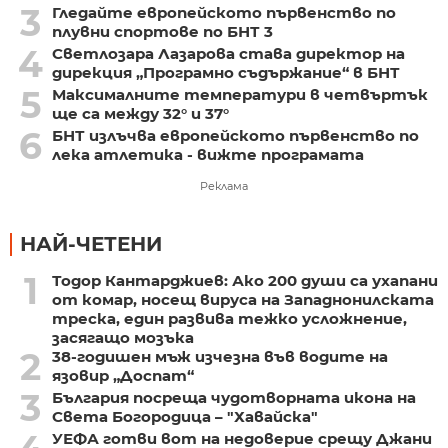
3
Гледайте европейското първенство по
плувни спортове по БНТ 3
4
Светлозара Лазарова става директор на
дирекция „Програмно съдържание“ в БНТ
5
Максималните температури в четвъртък
ще са между 32° и 37°
6
БНТ излъчва европейското първенство по
лека атлетика - вижте програмата
Реклама
НАЙ-ЧЕТЕНИ
1
Тодор Кантарджиев: Ако 200 души са ухапани
от комар, носещ вируса на Западнонилската
треска, един развива тежко усложнение,
засягащо мозъка
2
38-годишен мъж изчезна във водите на
язовир „Доспат“
3
България посреща чудотворната икона на
Света Богородица – "Хавайска"
УЕФА готви вот на недоверие срещу Джани