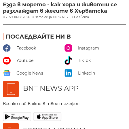
Езда в морето - как хора и животни се
разхлаждат в жегите в Хърватска
21:59, 06.08.2026
Чете се за: 00:37 мин.
По света
ПОСЛЕДВАЙТЕ НИ В
Facebook
Instagram
YouTube
TikTok
Google News
LinkedIn
BNT NEWS APP
Всичко най-важно в твоя телефон