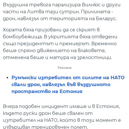
Въздушна тревога парализира Вилнюс и други
части на Литва тази сутрин. Причината -
дрон, навлязъл от територията на Беларус.
Хората бяха призовани да се скрият в
бомбоубежища. В укритията бяха отведени
също президентът и премиерът. Временно
беше спряно движението на влаковете,
отменена беше и матура на зрелостници.
Реклама
Румънски изтребител от силите на НАТО
свали дрон, навлязъл във въздушното
пространство на Естония
Вчера подобен инцидент имаше и в Естония,
където руски дрон беше свален от
изтребител на НАТО, който в този момент е
извършвал тренировъчен полет.