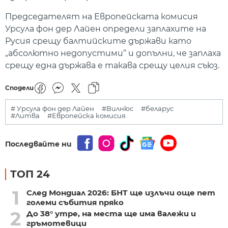
Председателят на Европейската комисия
Урсула фон дер Лайен определи заплахите на
Русия срещу балтийските държави като
„абсолютно недопустими“ и допълни, че заплаха
срещу една държава е такава срещу целия съюз.
Сподели
# Урсула фон дер Лайен
#Вилнюс
#беларус
#Литва
#Европейска комисия
Последвайте ни
ТОП 24
1
След Мондиал 2026: БНТ ще излъчи още пет
големи събития пряко
2
До 38° утре, на места ще има валежи и
гръмотевици