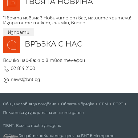
ТВОЯТА НОВИНА
"Твоята новина"! Новините от вас, нашите зрители!
Изпратете текст, снимки, видео.
Изпрати
ВРЪЗКА С НАС
Всичко най-важно в твоя телефон
02 814 2100
news@bnt.bg
Общи условия за ползване
Обратна връзка
СЕМ
ECPT
Политика за защита на личните данни
©БНТ. Всички права запазени
Гледайте новините за деня на БНТ в Метрото