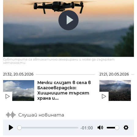
Субтитрите са автоматично генерирани и може да съдържат
неточности.
21:32, 20.05.2026
21:21, 20.05.2026
Мечки слизат в села в
П
Благоевградско:
о
Хищниците търсят
г
храна и...
Слушай новината
-01:00
Play
Mute
Setti