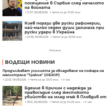
посещение в Сърбия след началото
на войната
21:07, 06.08.2026
Чете се за: 01:00 мин.
Киев порази две руски рафинерии,
най-малко седем души загинаха при
руски удари в Украйна
20:36, 06.08.2026
Чете се за: 00:50 мин.
Реклама
ВОДЕЩИ НОВИНИ
Продължават усилията за овладяване на пожара на
магистрала "Тракия" (ОБЗОР)
22:53, 06.08.2026
Чете се за: 03:10 мин.
У нас
Бдение в Кричим с надежда за
правосъдие след жестокото
убийство на млад мъж в Пловдив от
тийнейджъри
18:10, 06.08.2026
Чете се за: 04:25 мин.
У нас