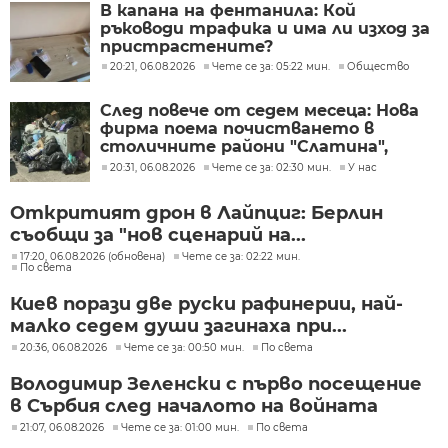
В капана на фентанила: Кой
ръководи трафика и има ли изход за
пристрастените?
20:21, 06.08.2026
Чете се за: 05:22 мин.
Общество
След повече от седем месеца: Нова
фирма поема почистването в
столичните райони "Слатина",
"Подуяне" и "Изгрев"
20:31, 06.08.2026
Чете се за: 02:30 мин.
У нас
Откритият дрон в Лайпциг: Берлин
съобщи за "нов сценарий на...
17:20, 06.08.2026 (обновена)
Чете се за: 02:22 мин.
По света
Киев порази две руски рафинерии, най-
малко седем души загинаха при...
20:36, 06.08.2026
Чете се за: 00:50 мин.
По света
Володимир Зеленски с първо посещение
в Сърбия след началото на войната
21:07, 06.08.2026
Чете се за: 01:00 мин.
По света