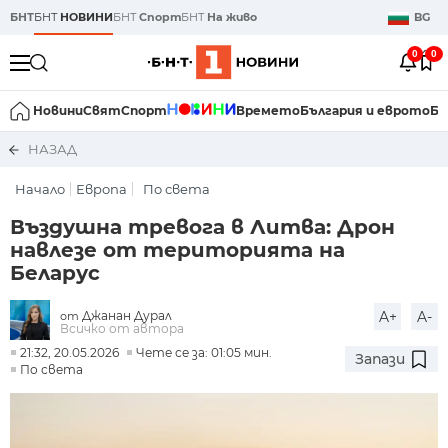
БНТ
БНТ
НОВИНИ
БНТ
Спорт
БНТ
На живо
BG
0
0
Новини
Свят
Спорт
Времето
България и еврото
Би
НАЗАД
Начало
Европа
По света
Въздушна тревога в Литва: Дрон
навлезе от територията на
Беларус
Джанан Дурал
A+
A-
от
Всичко от автора
21:32, 20.05.2026
Чете се за: 01:05 мин.
Запази
По света