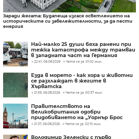
Заради жегата: Будапеща изгася осветлението на
историческите си забележителности, за да пести
енергия
Най-малко 25 души бяха ранени при
тежка катастрофа между трамваи
в западната част на Германия
22:41, 06.08.2026
Чете се за: 01:02 мин.
Езда в морето - как хора и животни
се разхлаждат в жегите в
Хърватска
21:59, 06.08.2026
Чете се за: 00:37 мин.
Правителството на
Великобритания одобри
придобиването на „Уорнър Брос
Дискавъри“ от „Парамаунт“ за 110
21:37, 06.08.2026
Чете се за: 02:15 мин.
млрд. долара
Володимир Зеленски с първо