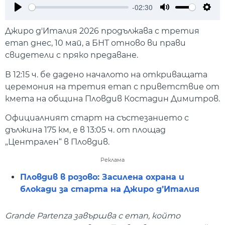
-02:30
Play
Mute
Setti
Джиро д'Италия 2026 продължава с третия
етап днес, 10 май, а БНТ отново ви прави
свидетели с пряко предаване.
В 12:15 ч. бе дадено началото на откриващата
церемония на третия етап с приветствие от
кмета на община Пловдив Костадин Димитров.
Официалният старт на състезанието с
дължина 175 км, е в 13:05 ч. от площад
„Централен“ в Пловдив.
Реклама
Пловдив в розово: Засилена охрана и
блокади за старта на Джиро д’Италия
Grande Partenza завършва с етап, който