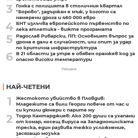
3
Гонка с полицията в столичния квартал
"Борово", задържан е мъж, у когото са
намерени дрога и 460 000 евро
4
БНТ излъчва европейското първенство по
лека атлетика - вижте програмата
5
Радослав Рибарски, ПП: Основният въпрос за
дрона е дали е случайност, или опит за удар
по критична инфраструктура
6
В 21 области за утре е обявен оранжев код за
опасно високи температури
Реклама
НАЙ-ЧЕТЕНИ
1
Жестокото убийство в Пловдив:
Младежите са били Георги повече от час и
си купили дюнери с парите му
2
Тодор Кантарджиев: Ако 200 души са ухапани
от комар, носещ вируса на Западнонилската
треска, един развива тежко усложнение,
засягащо мозъка