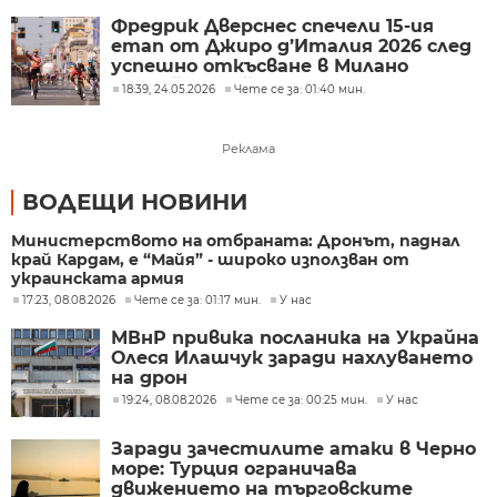
Фредрик Дверснес спечели 15-ия
етап от Джиро д’Италия 2026 след
успешно откъсване в Милано
(Гледайте най-интересното тук)
18:39, 24.05.2026
Чете се за: 01:40 мин.
Реклама
ВОДЕЩИ НОВИНИ
Министерството на отбраната: Дронът, паднал
край Кардам, е “Майя” - широко използван от
украинската армия
17:23, 08.08.2026
Чете се за: 01:17 мин.
У нас
МВнР привика посланика на Украйна
Олеся Илашчук заради нахлуването
на дрон
19:24, 08.08.2026
Чете се за: 00:25 мин.
У нас
Заради зачестилите атаки в Черно
море: Турция ограничава
движението на търговските