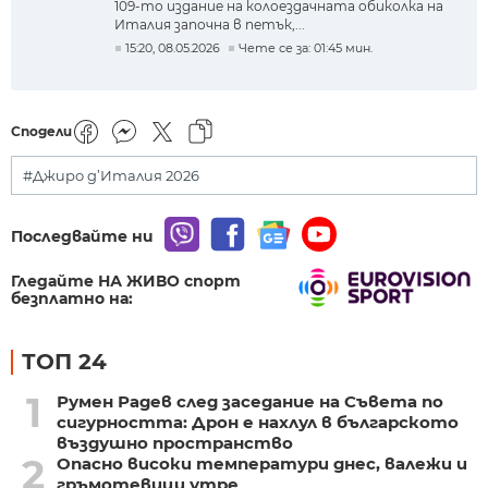
109-то издание на колоездачната обиколка на
Италия започна в петък,...
15:20, 08.05.2026
Чете се за: 01:45 мин.
Сподели
#Джиро д’Италия 2026
Последвайте ни
Гледайте НА ЖИВО спорт
безплатно на:
ТОП 24
1
Румен Радев след заседание на Съвета по
сигурността: Дрон е нахлул в българското
въздушно пространство
2
Опасно високи температури днес, валежи и
гръмотевици утре