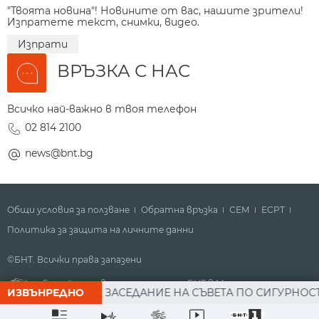
"Твоята новина"! Новините от вас, нашите зрители!
Изпратете текст, снимки, видео.
Изпрати
ВРЪЗКА С НАС
Всичко най-важно в твоя телефон
02 814 2100
news@bnt.bg
Общи условия за ползване
Обратна връзка
СЕМ
ECPT
Политика за защита на личните данни
©БНТ. Всички права запазени
Гледайте новините за деня на БНТ в Метрото
РАДЕВ СЛЕД ЗАСЕДАНИЕ НА СЪВЕТА ПО СИГУРНОСТТА: ДР
ИЗВЪНРЕДНО