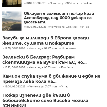
кораби
18:01, 08.08.2026
Чете се за: 00:52 мин.
Балкани
Овладян е големият пожар край
Асеновград, над 6000 декара са
засегнати
18:39, 08.08.2026
Чете се за: 02:15 мин.
У нас
Загуби за милиарди в Европа заради
жегите, сушата и пожарите
17:38, 08.08.2026
Чете се за: 02:47 мин.
Икономика
Зеленски в Белград: Разбирам
скептицизма на Вучич към ЕС, но...
15:22, 08.08.2026
Чете се за: 05:35 мин.
По света
Камион спука гума в движение и едва не
премаза лека кола на...
12:00, 08.08.2026
Чете се за: 01:07 мин.
У нас
Пожар изпепели две къщи в
бобошевското село Висока могила
(СНИМКИ)