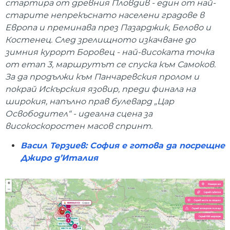
стартира от древния Пловдив - един от най-
старите непрекъснато населени градове в
Европа и преминава през Пазарджик, Белово и
Костенец. След зрелищното изкачване до
зимния курорт Боровец - най-високата точка
от етап 3, маршрутът се спуска към Самоков.
За да продължи към Панчаревския пролом и
покрай Искърския язовир, преди финала на
широкия, напълно прав булевард „Цар
Освободител“ - идеална сцена за
високоскоростен масов спринт.
Васил Терзиев: София е готова да посрещне
Джиро д’Италия