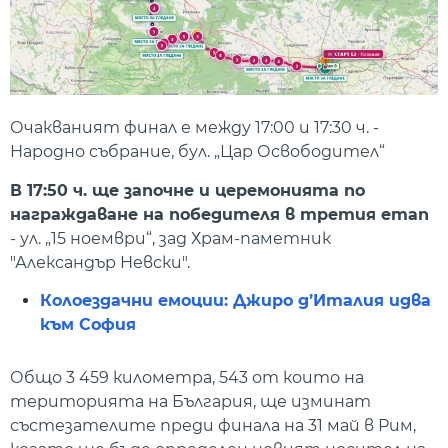
Очакваният финал е между 17:00 и 17:30 ч. -
Народно събрание, бул. „Цар Освободител“
В 17:50 ч. ще започне и церемонията по
награждаване на победителя в третия етап
- ул. „15 ноември“, зад Храм-паметник
"Александър Невски".
Колоездачни емоции: Джиро д’Италия идва
към София
Общо 3 459 километра, 543 от които на
територията на България, ще изминат
състезателите преди финала на 31 май в Рим,