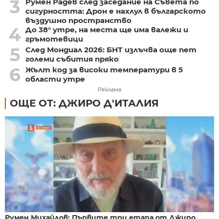
3
Румен Радев след заседание на Съвета по
сигурността: Дрон е нахлул в българското
въздушно пространство
4
До 38° утре, на места ще има валежи и
гръмотевици
5
След Мондиал 2026: БНТ излъчва още пет
големи събития пряко
6
Жълт код за високи температури в 5
области утре
Реклама
ОЩЕ ОТ: ДЖИРО Д'ИТАЛИЯ
Румен Михайлов: Първите три етапа от Джиро