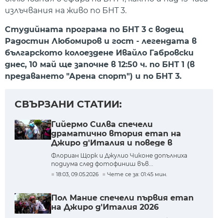
излъчвания на живо по БНТ 3.
Студийната програма по БНТ 3 с водещ
Радостин Любомиров и гост - легендата в
българското колоездене Ивайло Габровски
днес, 10 май ще започне в 12:50 ч. по БНТ 1 (в
предаването "Арена спорт") и по БНТ 3.
СВЪРЗАНИ СТАТИИ:
Гийермо Силва спечели
драматично втория етап на
Джиро д'Италия и поведе в
генералното класиране
Флориан Щорк и Джулио Чиконе допълниха
подиума след фотофиниш във...
18:03, 09.05.2026
Чете се за: 01:45 мин.
Пол Мание спечели първия етап
на Джиро д'Италия 2026