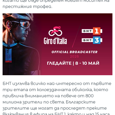
когато ще бъде определен новият носител на
престижния трофей.
БНТ излъчва всичко най-интересно от първите
три етапа от колоездачната обиколка, която
привлича вниманието на повече от 800
милиона зрители по света. Българските
зрителите ще могат да проследят преките
включвания в ефира на БНТ 1, както и над 15 часа