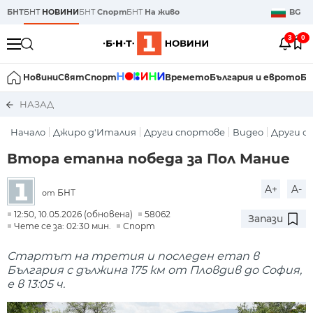
БНТ
БНТ
НОВИНИ
БНТ
Спорт
БНТ
На живо
BG
3
0
Новини
Свят
Спорт
Времето
България и еврото
Би
НАЗАД
Начало
Джиро д'Италия
Други спортове
Видео
Други с
Втора етапна победа за Пол Мание
A+
A-
БНТ
от
12:50, 10.05.2026 (обновена)
58062
Запази
Чете се за: 02:30 мин.
Спорт
Стартът на третия и последен етап в
България с дължина 175 км от Пловдив до София,
е в 13:05 ч.