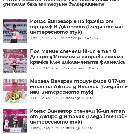
д'Италия бяха апотеоза на българщината
Йонас Вингегор е на крачка от
триумф в Джирото (Гледайте най-
интересното тук)
18:02, 30.05.2026
Чете се за: 03:47 мин.
Пол Мание спечели 18-ия етап в
Джиро д'Италия и направи голяма
крачка към цикламената фланелка
(Гледайте най-интересното тук)
20:00, 28.05.2026
Чете се за: 01:50 мин.
Михаел Валгрен триумфира в 17-ия
етап на Джиро д'Италия (Гледайте
най-интересното тук)
19:04, 27.05.2026
Чете се за: 01:15 мин.
Йонас Вингегор спечели 16-ия етап
от Джиро д'Италия (Гледайте най-
интересното тук)
18:50, 26.05.2026
Чете се за: 01:17 мин.