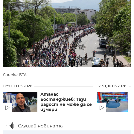
Снимка: БТА
12:50, 10.05.2026
12:30, 10.05.2026
Атанас
В
Бостанджиев: Тази
Л
радост не може да се
т
измери
Д
Слушай новината