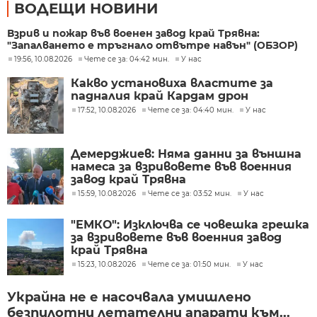
ВОДЕЩИ НОВИНИ
Взрив и пожар във военен завод край Трявна:
"Запалването е тръгнало отвътре навън" (ОБЗОР)
19:56, 10.08.2026
Чете се за: 04:42 мин.
У нас
Какво установиха властите за
падналия край Кардам дрон
17:52, 10.08.2026
Чете се за: 04:40 мин.
У нас
Демерджиев: Няма данни за външна
намеса за взривовете във военния
завод край Трявна
15:59, 10.08.2026
Чете се за: 03:52 мин.
У нас
"ЕМКО": Изключва се човешка грешка
за взривовете във военния завод
край Трявна
15:23, 10.08.2026
Чете се за: 01:50 мин.
У нас
Украйна не е насочвала умишлено
безпилотни летателни апарати към...