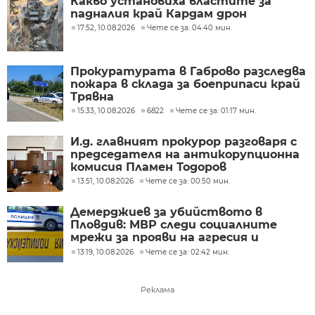
Какво установиха властите за
падналия край Кардам дрон
17:52, 10.08.2026
Чете се за: 04:40 мин.
Прокуратурата в Габрово разследва
пожара в склада за боеприпаси край
Трявна
15:33, 10.08.2026
6822
Чете се за: 01:17 мин.
И.д. главният прокурор разговаря с
председателя на антикорупционна
комисия Пламен Тодоров
13:51, 10.08.2026
Чете се за: 00:50 мин.
Демерджиев за убийството в
Пловдив: МВР следи социалните
мрежи за прояви на агресия и
заплахи
13:19, 10.08.2026
Чете се за: 02:42 мин.
Реклама