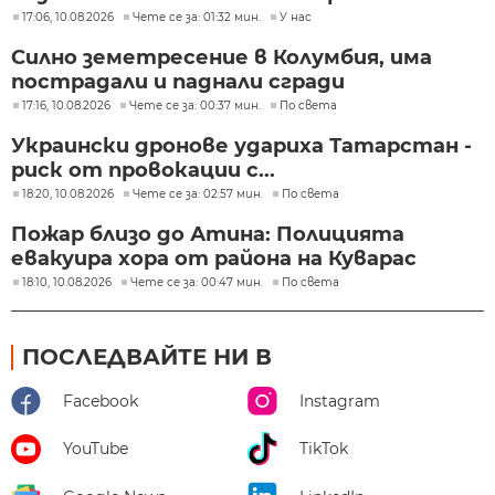
17:06, 10.08.2026
Чете се за: 01:32 мин.
У нас
Силно земетресение в Колумбия, има
пострадали и паднали сгради
17:16, 10.08.2026
Чете се за: 00:37 мин.
По света
Украински дронове удариха Татарстан -
риск от провокации с...
18:20, 10.08.2026
Чете се за: 02:57 мин.
По света
Пожар близо до Атина: Полицията
евакуира хора от района на Куварас
18:10, 10.08.2026
Чете се за: 00:47 мин.
По света
ПОСЛЕДВАЙТЕ НИ В
Facebook
Instagram
YouTube
TikTok