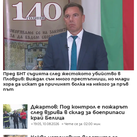
Пред БНТ съдията след жестокото убийство в
Пловдив: Виждал съм много престъпници, но млади
хора да искат да причинят болка на някого за пръв
път
Джартов: Под контрол е пожарът
след взрива в склад за боеприпаси
край Белица
19:05, 10.08.2026
Чете се за: 02:00 мин.