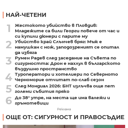
НАЙ-ЧЕТЕНИ
1
Жестокото убийство в Пловдив:
Младежите са били Георги повече от час и
си купили дюнери с парите му
2
Убийство край Слънчев бряг: Мъж е
намушкан с нож, заподозреният се опитал
да избяга
3
Румен Радев след заседание на Съвета по
сигурността: Дрон е нахлул в българското
въздушно пространство
4
Туроператори и хотелиери по Северното
Черноморие отчитат по-слаб сезон
5
След Мондиал 2026: БНТ излъчва още пет
големи събития пряко
6
До 38° утре, на места ще има валежи и
гръмотевици
Реклама
ОЩЕ ОТ: СИГУРНОСТ И ПРАВОСЪДИЕ