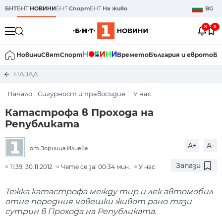
БНТ
БНТ
НОВИНИ
БНТ
Спорт
БНТ
На живо
BG
8
0
Новини
Свят
Спорт
Времето
България и еврото
Би
НАЗАД
Начало
Сигурност и правосъдие
У нас
Катастрофа в Прохода на
Републиката
A+
A-
от Зорница Илиева
Запази
11:39, 30.11.2012
Чете се за: 00:34 мин.
У нас
Тежка катастрофа между тир и лек автомобил
отне поредния човешки живот рано тази
сутрин в Прохода на Републиката.