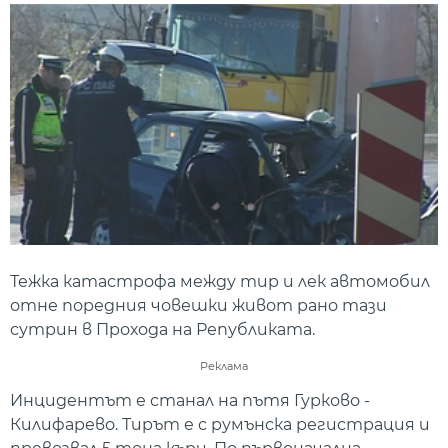
Тежка катастрофа между тир и лек автомобил
отне поредния човешки живот рано тази
сутрин в Прохода на Републиката.
Реклама
Инцидентът е станал на пътя Гурково -
Килифарево. Тирът е с румънска регистрация и