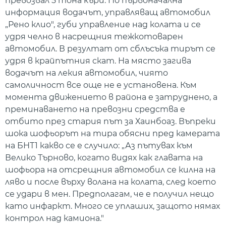
превозвал 5 тона къри. По първоначална
информация водачът, управляващ автомобил
„Рено клио", губи управление над колата и се
удря челно в насрещния тежкотоварен
автомобил. В резултат от сблъсъка тирът се
удря в крайпътния скат. На място загива
водачът на лекия автомобил, чиято
самоличност все още не е установена. Към
момента движението в района е затруднено, а
преминаването на превозни средства е
отбито през стария път за Хаинбоаз. Въпреки
шока шофьорът на тира обясни пред камерата
на БНТ1 какво се е случило: „Аз пътувах към
Велико Търново, когато видях как главата на
шофьора на отсрещния автомобил се килна на
ляво и после върху волана на колата, след което
се удари в мен. Предполагам, че е получил нещо
като инфаркт. Много се уплаших, защото нямах
контрол над камиона."