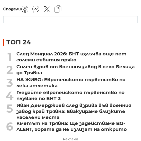
Сподели
ТОП 24
1
След Мондиал 2026: БНТ излъчва още пет
големи събития пряко
2
Силен взрив от военния завод в село Белица
до Трявна
3
НА ЖИВО: Европейското първенство по
лека атлетика
4
Гледайте европейското първенство по
плуване по БНТ 3
5
Иван Демерджиев след взрива във военния
завод край Трявна: Евакуираме близките
населени места
6
Кметът на Трявна: Ще задействаме BG-
ALERT, хората да не излизат на открито
Реклама