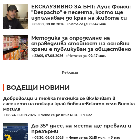
ЕКСКЛУЗИВНО ЗА БНТ: Луис Фонси:
"Despacito" е песента, която ще
изпълнявам до края на живота си
09:00, 08.08.2026
Чете се за: 09:42 мин.
Методика за определяне на
справедлива стойност на основни
храни е публикуван за обществено
обсъждане
22:09, 07.08.2026
Чете се за: 02:47 мин.
Реклама
ВОДЕЩИ НОВИНИ
Доброволци и тежка техника се включват в
гасенето на пожара край бобошевското село Висока
могила
08:24, 09.08.2026
Чете се за: 01:52 мин.
У нас
До 35° днес, на места ще превали и
прегърми
07:30, 09.08.2026
Чете се за: 02:15 мин.
У нас