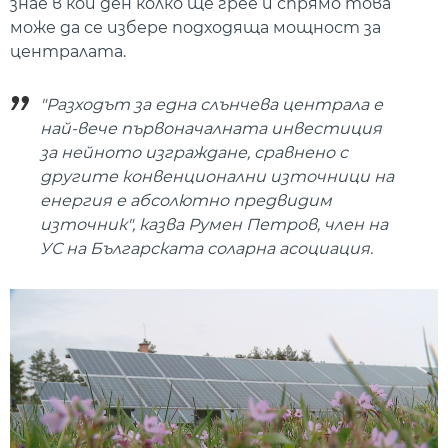
знае в кой ден колко ще грее и спрямо това
може да се избере подходяща мощност за
централата.
"Разходът за една слънчева централа е
най-вече първоначалната инвестиция
за нейното изграждане, сравнено с
другите конвенционални източници на
енергия е абсолютно предвидим
източник", казва Румен Петров, член на
УС на Българската соларна асоциация.