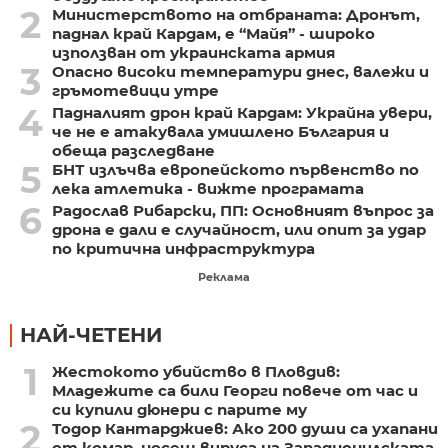
2
Министерството на отбраната: Дронът,
паднал край Кардам, е “Майя” - широко
използван от украинската армия
3
Опасно високи температури днес, валежи и
гръмотевици утре
4
Падналият дрон край Кардам: Украйна увери,
че не е атакувала умишлено България и
обеща разследване
5
БНТ излъчва европейското първенство по
лека атлетика - вижте програмата
6
Радослав Рибарски, ПП: Основният въпрос за
дрона е дали е случайност, или опит за удар
по критична инфраструктура
Реклама
НАЙ-ЧЕТЕНИ
1
Жестокото убийство в Пловдив:
Младежите са били Георги повече от час и
си купили дюнери с парите му
2
Тодор Кантарджиев: Ако 200 души са ухапани
от комар, носещ вируса на Западнонилската