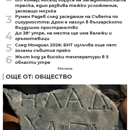
треска, един развива тежко усложнение,
засягащо мозъка
3
Румен Радев след заседание на Съвета по
сигурността: Дрон е нахлул в българското
въздушно пространство
4
До 38° утре, на места ще има валежи и
гръмотевици
5
След Мондиал 2026: БНТ излъчва още пет
големи събития пряко
6
Жълт код за високи температури в 5
области утре
Реклама
ОЩЕ ОТ: ОБЩЕСТВО