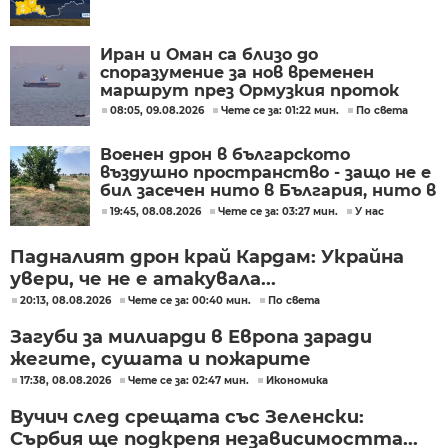
Иран и Оман са близо до
споразумение за нов временен
маршрут през Ормузкия проток
08:05, 09.08.2026
Чете се за: 01:22 мин.
По света
Военен дрон в българското
въздушно пространство - защо не е
бил засечен нито в България, нито в
Румъния?
19:45, 08.08.2026
Чете се за: 03:27 мин.
У нас
Падналият дрон край Кардам: Украйна
увери, че не е атакувала...
20:13, 08.08.2026
Чете се за: 00:40 мин.
По света
Загуби за милиарди в Европа заради
жегите, сушата и пожарите
17:38, 08.08.2026
Чете се за: 02:47 мин.
Икономика
Вучич след срещата със Зеленски:
Сърбия ще подкрепя независимостта...