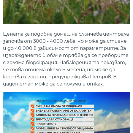
Цената за подобна домашна слънчева централа
започва от 3000 - 4000 лева, но може да стигне
и до 40 000 в зависимост от параметрите. За
изграждането ѝ обаче трябва да се преборите
с голяма бюрокрация. Наблюденията показват,
че това отнема около 6 месеца, но може да
коства и години, предупреждава Петров. В
даден етап може да се получи и отказ.