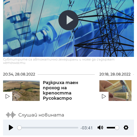
Субтитрите са автоматично генерирани и може да съдържат
неточности.
20:34, 28.08.2022
20:18, 28.08.2022
Разкриха таен
проход на
крепостта
Русокастро
Слушай новината
-03:41
Play
Mute
Setti