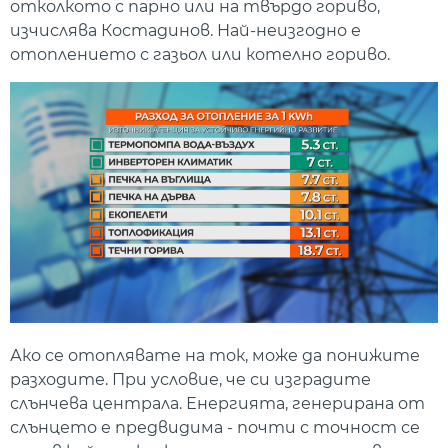
отколкото с парно или на твърдо гориво,
изчислява Костадинов. Най-неизгодно е
отоплението с газьол или котелно гориво.
Ако се отоплявате на ток, може да понижите
разходите. При условие, че си изградите
слънчева централа. Енергията, генерирана от
слънцето е предвидима - почти с точност се