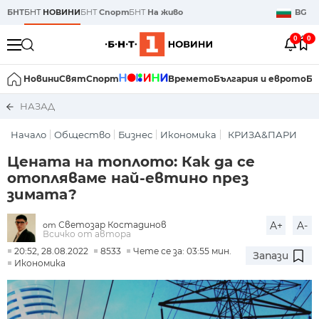
БНТ
БНТ
НОВИНИ
БНТ
Спорт
БНТ
На живо
BG
0
0
Новини
Свят
Спорт
Времето
България и еврото
Би
НАЗАД
Начало
Общество
Бизнес
Икономика
КРИЗА&ПАРИ
Цената на топлото: Как да се
отопляваме най-евтино през
зимата?
Светозар Костадинов
A+
A-
от
Всичко от автора
20:52, 28.08.2022
8533
Чете се за: 03:55 мин.
Запази
Икономика