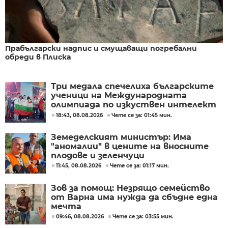
Прабългарски надпис и смущаващи погребални
обреди в Плиска
Три медала спечелиха българските
ученици на Международната
олимпиада по изкуствен интелект
в Казахстан
18:43, 08.08.2026
Чете се за: 01:45 мин.
Земеделският министър: Има
"аномалии" в цените на вносните
плодове и зеленчуци
11:45, 08.08.2026
Чете се за: 01:17 мин.
Зов за помощ: Незрящо семейство
от Варна има нужда да сбъдне една
мечта
09:46, 08.08.2026
Чете се за: 03:55 мин.