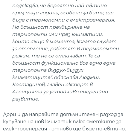
подсказва, че вероятно най-евтино
през тази година, особено за бита, ще
бъде с термопомпи с електроенергия.
Но всъщност прехвърляне на
термопомпи или чрез климатици,
които също в момента, когато служат
за отопление, работят в термопомпен
режим, те не се отличават. Те са
всъщност функционално все едно една
термопомпа въздух-въздух
климатиците", обяснява Людмил
Костадинов, главен експерт в
Агенцията за устойчиво енергийно
развитие.
Дори и да направите допълнителен разход за
купуване на нов климатик плюс сметките за
електроенергия - отново ще бъде по-евтино,