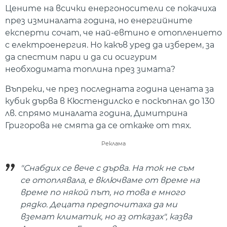
Цените на всички енергоносители се покачиха
през изминалата година, но енергийните
експерти сочат, че най-евтино е отоплението
с електроенергия. Но какъв уред да изберем, за
да спестим пари и да си осигурим
необходимата топлина през зимата?
Въпреки, че през последната година цената за
кубик дърва в Кюстендилско е поскъпнал до 130
лв. спрямо миналата година, Димитрина
Григорова не смята да се откаже от тях.
Реклама
"Снабдих се вече с дърва. На ток не съм
се отоплявала, е включваме от време на
време по някой път, но това е много
рядко. Децата предпочитаха да ми
вземат климатик, но аз отказах", казва