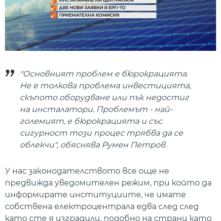
"Основният проблем е бюрокрацията.
Не е толкова проблема инвестицията,
скъпото оборудване или пък недостиг
на инсталатори. Проблемът - най-
големият, е бюрокрацията и със
сигурност този процес трябва да се
облекчи", обяснява Румен Петров.
У нас законодателството все още не
предвижда уведомителен режим, при който да
информирате институциите, че имате
собствена електроцентрала едва след след
като сте я изградили, подобно на страни като