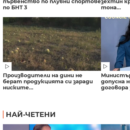
първенство по плувни спортове
зехтин кр
по БНТ 3
тона...
Производители на дини не
Министър
берат продукцията си заради
допусна н
ниските...
договора з
НАЙ-ЧЕТЕНИ