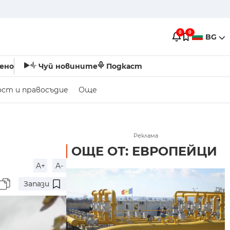
0
0
BG
ено
Чуй новините
Подкаст
ост и правосъдие
Още
Реклама
ОЩЕ ОТ: ЕВРОПЕЙЦИ
A+
A-
Запази