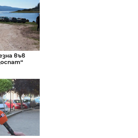
езна във
Доспат“