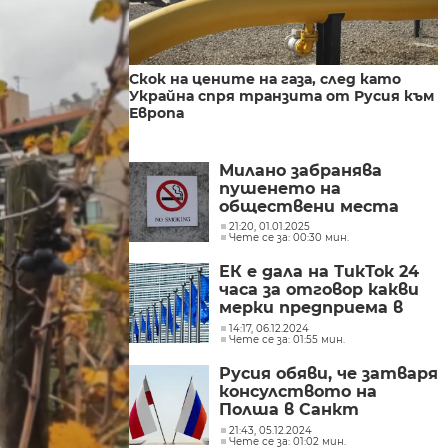
Скок на цените на газа, след като
Украйна спря транзита от Русия към
Европа
Милано забранява
пушенето на
обществени места
21:20, 01.01.2025
Чете се за: 00:30 мин.
ЕК е дала на ТикТок 24
часа за отговор какви
мерки предприема в
навечерието на
14:17, 06.12.2024
Чете се за: 01:55 мин.
втория тур на вота в
Румъния
Русия обяви, че затваря
консулството на
Полша в Санкт
Петербург в отговор
21:43, 05.12.2024
Чете се за: 01:02 мин.
на решението на