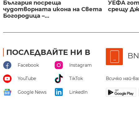
България посреща
УЕФА гот
чудотворната икона на Света
срещу Дж
Богородица –...
ПОСЛЕДВАЙТЕ НИ В
BN
Facebook
Instagram
Всичко най-в
YouTube
TikTok
Google News
LinkedIn