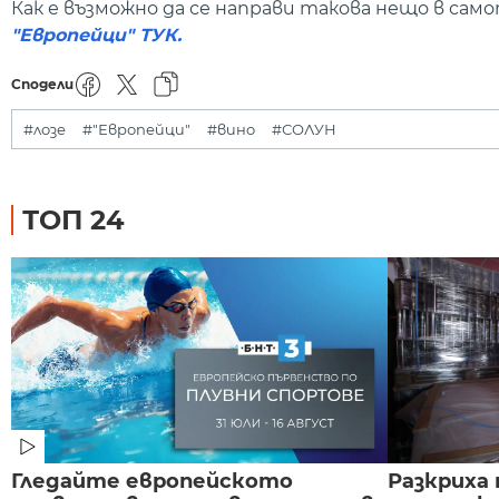
Как е възможно да се направи такова нещо в сам
"Европейци" ТУК.
Сподели
#лозе
#"Европейци"
#вино
#СОЛУН
ТОП 24
Гледайте европейското
Разкриха 