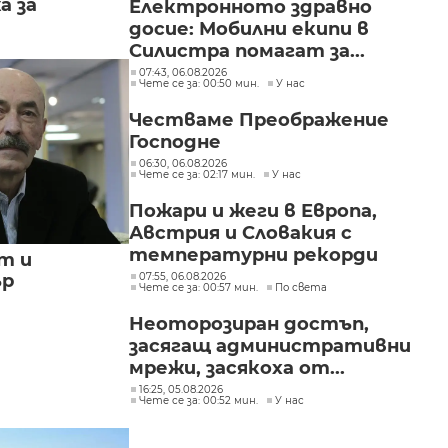
а за
Електронното здравно
досие: Мобилни екипи в
Силистра помагат за...
07:43, 06.08.2026
Чете се за: 00:50 мин.
У нас
Честваме Преображение
Господне
06:30, 06.08.2026
Чете се за: 02:17 мин.
У нас
Пожари и жеги в Европа,
Австрия и Словакия с
температурни рекорди
т и
07:55, 06.08.2026
ър
Чете се за: 00:57 мин.
По света
Неоторозиран достъп,
засягащ административни
мрежи, засякоха от...
16:25, 05.08.2026
Чете се за: 00:52 мин.
У нас