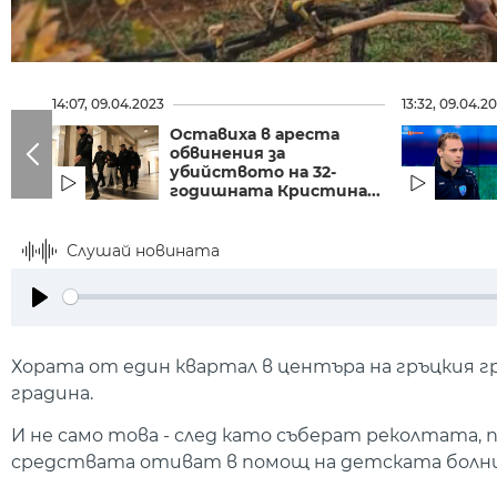
14:07, 09.04.2023
13:32, 09.04.2
Оставиха в ареста
обвинения за
убийството на 32-
годишната Кристина...
Слушай новината
Play
Хората от един квартал в центъра на гръцкия г
градина.
И не само това - след като съберат реколтата,
средствата отиват в помощ на детската болни