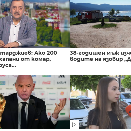
нтарджиев: Ако 200
38-годишен мъж изч
хапани от комар,
водите на язовир „
уса...