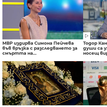
МВР издирва Симона Пейчева
Тодор Ка
във връзка с разследването за
души са у
смъртта на...
носещ вир