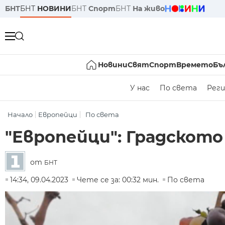
БНТ
БНТ
НОВИНИ
БНТ
Спорт
БНТ
На живо
Новини
Свят
Спорт
Времето
Бъ
У нас
По света
Реги
Начало
Европейци
По света
"Европейци": Градското 
от
БНТ
14:34, 09.04.2023
Чете се за: 00:32 мин.
По света