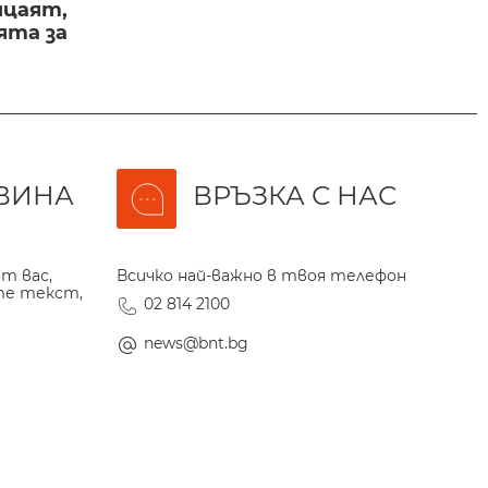
ицаят,
ята за
ВИНА
ВРЪЗКА С НАС
т вас,
Всичко най-важно в твоя телефон
те текст,
02 814 2100
news@bnt.bg