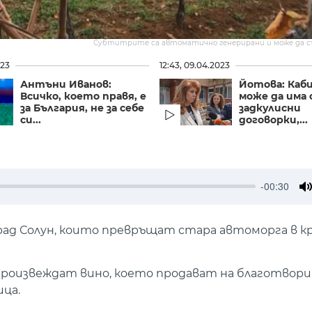
Субтитрите са автоматично генерирани и може да 
023
12:43, 09.04.2023
Антъни Иванов:
Йотова: Каб
Всичко, което правя, е
може да има 
за България, не за себе
задкулисни
си...
договорки,...
-00:30
M
рад Солун, които превръщат стара автоморга в кр
 произвеждат вино, което продават на благотвори
ца.