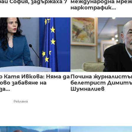
ай София, задържаха 7
международна мреж
наркотрафик...
 Катя Ивкова: Няма да
Почина журналистъ
ово забавяне на
белетрист Димит
а...
Шумналиев
Реклама