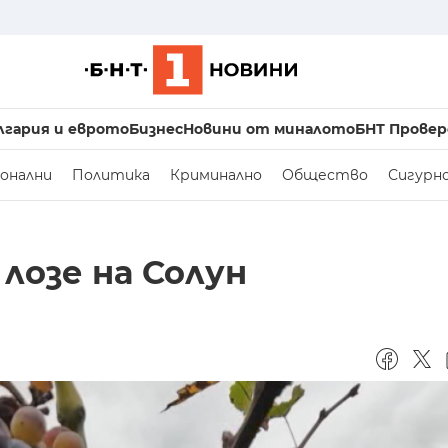
лгария и еврото
Бизнес
Новини от миналото
БНТ Провер
онални
Политика
Криминално
Общество
Сигурн
лозе на Солун