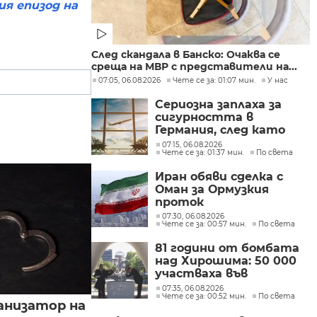
ия епизод на
След скандала в Банско: Очаква се
среща на МВР с представители на...
07:05, 06.08.2026
Чете се за: 01:07 мин.
У нас
Сериозна заплаха за
сигурността в
Германия, след като
дрон беше намерен на
07:15, 06.08.2026
Чете се за: 01:37 мин.
По света
летището в Лайпциг
Иран обяви сделка с
Оман за Ормузкия
проток
07:30, 06.08.2026
Чете се за: 00:57 мин.
По света
81 години от бомбата
над Хирошима: 50 000
участваха във
възпоменателните
07:35, 06.08.2026
Чете се за: 00:52 мин.
По света
церемонии
анизатор на