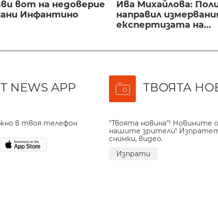
ви вот на недоверие
Ива Михайлова: Пол
ани Инфантино
направил измервани
експертизата на...
T NEWS APP
ТВОЯТА НО
ажно в твоя телефон
"Твоята новина"! Новините о
нашите зрители! Изпрате
снимки, видео.
Изпрати