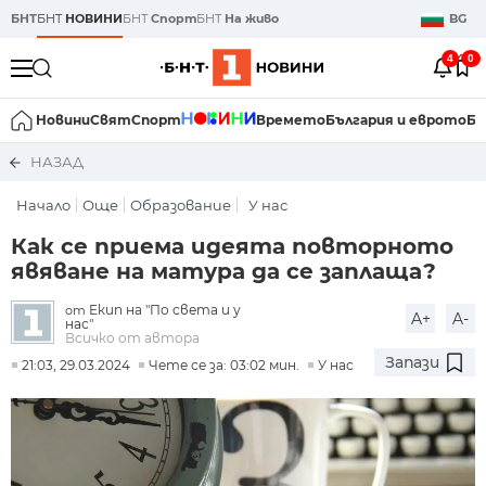
БНТ
БНТ
НОВИНИ
БНТ
Спорт
БНТ
На живо
BG
4
0
Новини
Свят
Спорт
Времето
България и еврото
Би
НАЗАД
Начало
Още
Образование
У нас
Как се приема идеята повторното
явяване на матура да се заплаща?
Екип на "По света и у
от
A+
A-
нас"
Всичко от автора
Запази
21:03, 29.03.2024
Чете се за: 03:02 мин.
У нас