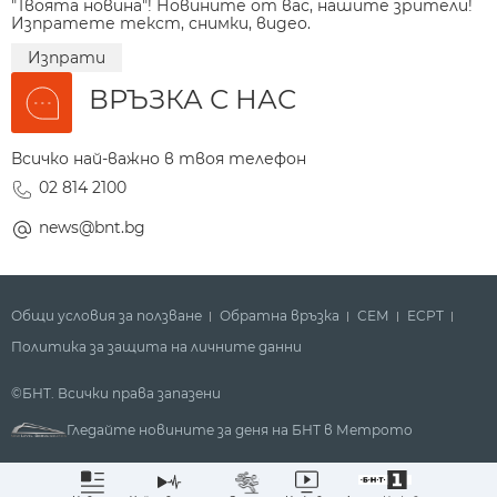
"Твоята новина"! Новините от вас, нашите зрители!
Изпратете текст, снимки, видео.
Изпрати
ВРЪЗКА С НАС
Всичко най-важно в твоя телефон
02 814 2100
news@bnt.bg
Общи условия за ползване
Обратна връзка
СЕМ
ECPT
Политика за защита на личните данни
©БНТ. Всички права запазени
Гледайте новините за деня на БНТ в Метрото