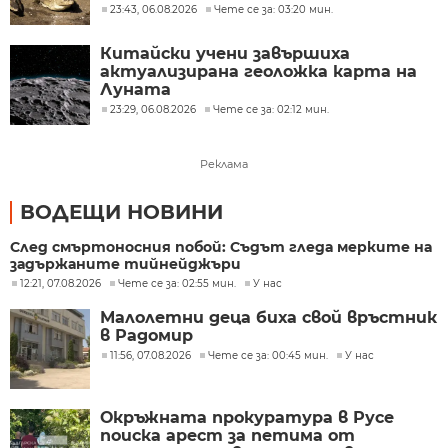
23:43, 06.08.2026
Чете се за: 03:20 мин.
Китайски учени завършиха
актуализирана геоложка карта на
Луната
23:29, 06.08.2026
Чете се за: 02:12 мин.
Реклама
ВОДЕЩИ НОВИНИ
След смъртоносния побой: Съдът гледа мерките на
задържаните тийнейджъри
12:21, 07.08.2026
Чете се за: 02:55 мин.
У нас
Малолетни деца биха свой връстник
в Радомир
11:56, 07.08.2026
Чете се за: 00:45 мин.
У нас
Окръжната прокуратура в Русе
поиска арест за петима от