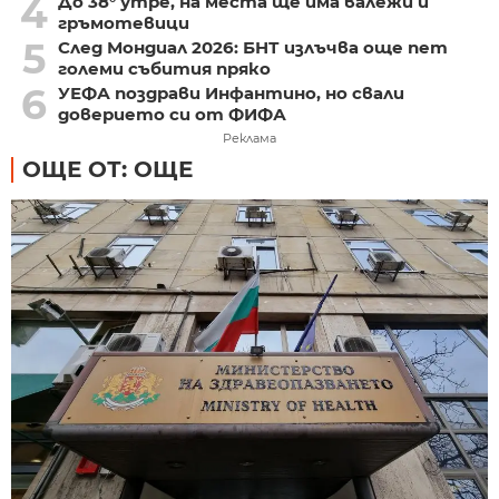
4
До 38° утре, на места ще има валежи и
гръмотевици
5
След Мондиал 2026: БНТ излъчва още пет
големи събития пряко
6
УЕФА поздрави Инфантино, но свали
доверието си от ФИФА
Реклама
ОЩЕ ОТ: ОЩЕ