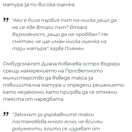
матура за по-висока оценка.
"Ако е била първия път по-ниска защо да
не се явя втори път? Втора
възможност, защо да не пробвам? Не
смятам, че ще имам ниска оценка на
тази матура", казва Пламен.
Омбудсманът Диана Ковачева остро възрази
срещу намерението на Просветното
министерство да въведе такса за
повишителна матура и определи решението
като незаконно, като призова да се отмени
текста от наредбата.
"Законът за държавните такси
постановява много ясно, че всички
документи, които се издават от