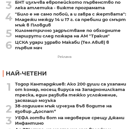
3
БНТ излъчва европейското първенство по
лека атлетика - вижте програмата
4
"Било е не само побой, а и гавра с жертвата":
Младежи между 14 и 17 г. са пребили до смърт
мъж в Пловдив
5
Километрично задръстване по обходните
маршрути след пожара на АМ "Тракия"
6
ЦСКА удари здраво Макаби (Тел Авив) в
първия мач
Реклама
НАЙ-ЧЕТЕНИ
1
Тодор Кантарджиев: Ако 200 души са ухапани
от комар, носещ вируса на Западнонилската
треска, един развива тежко усложнение,
засягащо мозъка
2
38-годишен мъж изчезна във водите на
язовир „Доспат“
3
УЕФА готви вот на недоверие срещу Джани
Инфантино