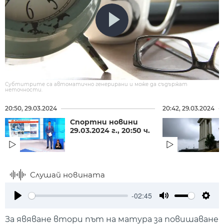
Субтитрите са автоматично генерирани и може да съдържат
неточности.
20:50, 29.03.2024
20:42, 29.03.2024
Спортни новини
29.03.2024 г., 20:50 ч.
Слушай новината
-02:45
Play
Mute
Setti
За явяване втори път на матура за повишаване