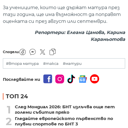
За учениците, които ще държат матура през
тази година, ще има възможност да поправят
оценката си през август или септември.
Репортери: Елеана Цанова, Карина
Караньотова
Сподели
#втора матура
#такса
#матури
Последвайте ни
ТОП 24
1
След Мондиал 2026: БНТ излъчва още пет
големи събития пряко
2
Гледайте европейското първенство по
плувни спортове по БНТ 3