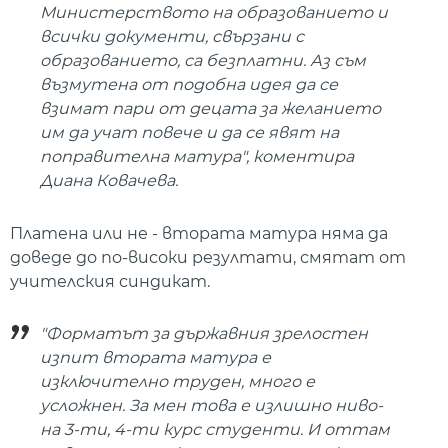
Министерството на образованието и
всички документи, свързани с
образованието, са безплатни. Аз съм
възмутена от подобна идея да се
взимат пари от децата за желанието
им да учат повече и да се явят на
поправителна матура", коментира
Диана Ковачева.
Платена или не - втората матура няма да
доведе до по-високи резултати, смятат от
учителския синдикат.
"Форматът за държавния зрелостен
изпит втората матура е
изключително труден, много е
усложнен. За мен това е излишно ниво-
на 3-ти, 4-ти курс студенти. И оттам