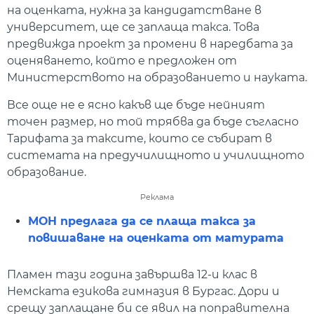
на оценката, нужна за кандидатстване в
университет, ще се заплаща такса. Това
предвижда проект за промени в наредбата за
оценяването, който е предложен от
Министерството на образованието и науката.
Все още не е ясно какъв ще бъде нейният
точен размер, но той трябва да бъде съгласно
Тарифата за таксите, които се събират в
системата на предучилищното и училищното
образование.
Реклама
МОН предлага да се плаща такса за
повишаване на оценката от матурата
Пламен тази година завършва 12-и клас в
Немската езикова гимназия в Бургас. Дори и
срещу заплащане би се явил на поправителна