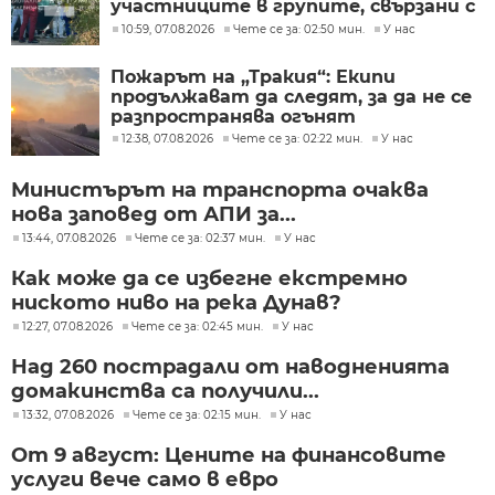
участниците в групите, свързани с
разбитата лаборатория за
10:59, 07.08.2026
Чете се за: 02:50 мин.
У нас
фентанил
Пожарът на „Тракия“: Екипи
продължават да следят, за да не се
разпространява огънят
12:38, 07.08.2026
Чете се за: 02:22 мин.
У нас
Министърът на транспорта очаква
нова заповед от АПИ за...
13:44, 07.08.2026
Чете се за: 02:37 мин.
У нас
Как може да се избегне екстремно
ниското ниво на река Дунав?
12:27, 07.08.2026
Чете се за: 02:45 мин.
У нас
Над 260 пострадали от наводненията
домакинства са получили...
13:32, 07.08.2026
Чете се за: 02:15 мин.
У нас
От 9 август: Цените на финансовите
услуги вече само в евро