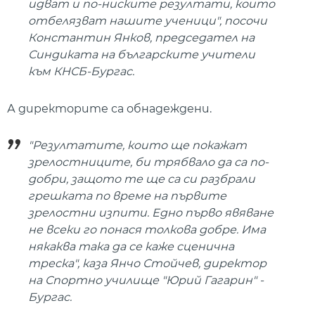
идват и по-ниските резултати, които
отбелязват нашите ученици", посочи
Константин Янков, председател на
Синдиката на българските учители
към КНСБ-Бургас.
А директорите са обнадеждени.
"Резултатите, които ще покажат
зрелостниците, би трябвало да са по-
добри, защото те ще са си разбрали
грешката по време на първите
зрелостни изпити. Едно първо явяване
не всеки го понася толкова добре. Има
някаква така да се каже сценична
треска", каза Янчо Стойчев, директор
на Спортно училище "Юрий Гагарин" -
Бургас.