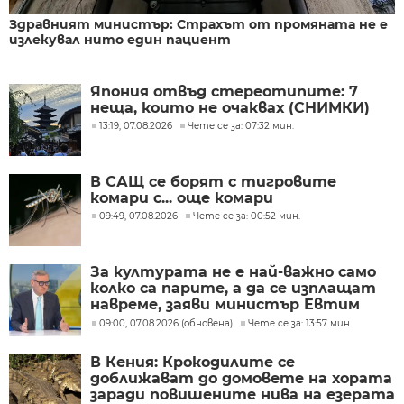
Здравният министър: Страхът от промяната не е
излекувал нито един пациент
Япония отвъд стереотипите: 7
неща, които не очаквах (СНИМКИ)
13:19, 07.08.2026
Чете се за: 07:32 мин.
В САЩ се борят с тигровите
комари с... още комари
09:49, 07.08.2026
Чете се за: 00:52 мин.
За културата не е най-важно само
колко са парите, а да се изплащат
навреме, заяви министър Евтим
Милошев
09:00, 07.08.2026 (обновена)
Чете се за: 13:57 мин.
В Кения: Крокодилите се
доближават до домовете на хората
заради повишените нива на езерата