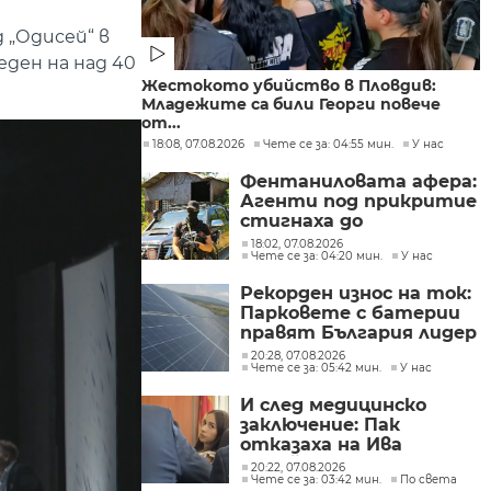
 „Одисей“ в
ден на над 40
Жестокото убийство в Пловдив:
Младежите са били Георги повече
от...
18:08, 07.08.2026
Чете се за: 04:55 мин.
У нас
Фентаниловата афера:
Агенти под прикритие
стигнаха до
лабораторията във
18:02, 07.08.2026
Чете се за: 04:20 мин.
У нас
„Факултета“
Рекорден износ на ток:
Парковете с батерии
правят България лидер
на пазара
20:28, 07.08.2026
Чете се за: 05:42 мин.
У нас
И след медицинско
заключение: Пак
отказаха на Ива
Михайлова да се лекува
20:22, 07.08.2026
Чете се за: 03:42 мин.
По света
в България