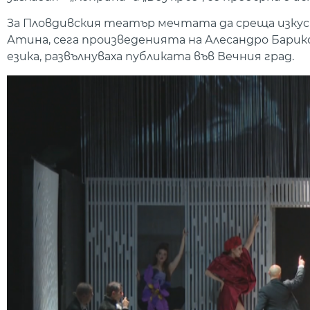
За Пловдивския театър мечтата да среща изкуств
Атина, сега произведенията на Алесандро Барик
езика, развълнуваха публиката във Вечния град.