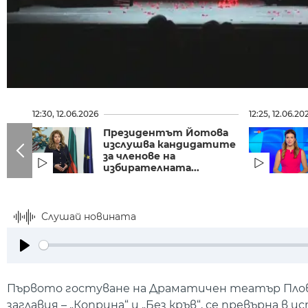
12:30, 12.06.2026
12:25, 12.06.20
Президентът Йотова
изслушва кандидатите
за членове на
избирателната...
Слушай новината
Play
Първото гостуване на Драматичен театър Плов
заглавия – „Коприна“ и „Без кръв“, се превърна в