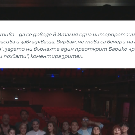
атива – да се доведе в Италия една интерпретаци
сива и завладяваща. Вярвам, че това са вечери на
ря“, задето ни върнахте един преоткрит Барико чр
и похвати“, коментира зрител.