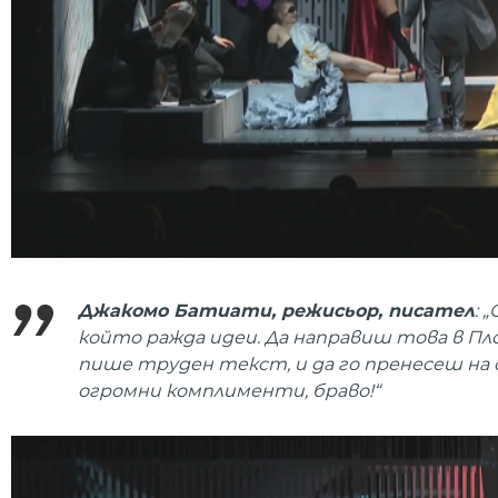
Джакомо Батиати, режисьор, писател
: 
който ражда идеи. Да направиш това в П
пише труден текст, и да го пренесеш на сце
огромни комплименти, браво!“