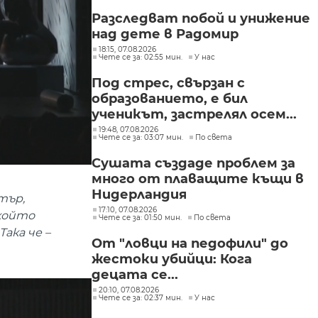
Разследват побой и унижение
над дете в Радомир
18:15, 07.08.2026
Чете се за: 02:55 мин.
У нас
Под стрес, свързан с
образованието, е бил
ученикът, застрелял осем...
19:48, 07.08.2026
Чете се за: 03:07 мин.
По света
Сушата създаде проблем за
много от плаващите къщи в
Нидерландия
тър,
17:10, 07.08.2026
който
Чете се за: 01:50 мин.
По света
ака че –
От "ловци на педофили" до
жестоки убийци: Кога
децата се...
20:10, 07.08.2026
Чете се за: 02:37 мин.
У нас