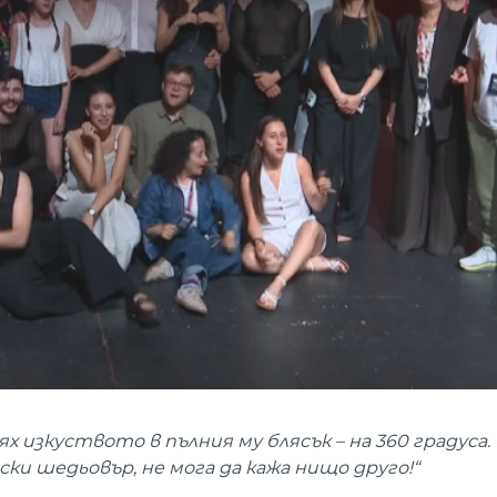
дях изкуството в пълния му блясък – на 360 градуса
и шедьовър, не мога да кажа нищо друго!“