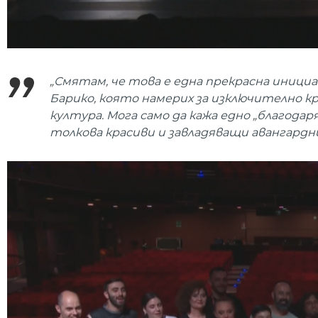
„Смятам, че това е една прекрасна иници
Барико, която намерих за изключително кра
култура. Мога само да кажа едно „благода
толкова красиви и завладяващи авангардн