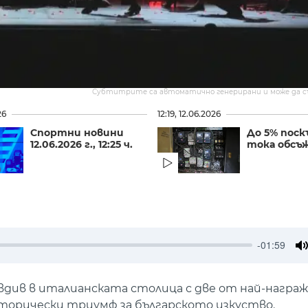
Субтитрите са автоматично генерирани и може да 
26
12:19, 12.06.2026
Спортни новини
До 5% поск
12.06.2026 г., 12:25 ч.
тока обсъ
-01:59
M
див в италианската столица с две от най-награ
 исторически триумф за българското изкуство.