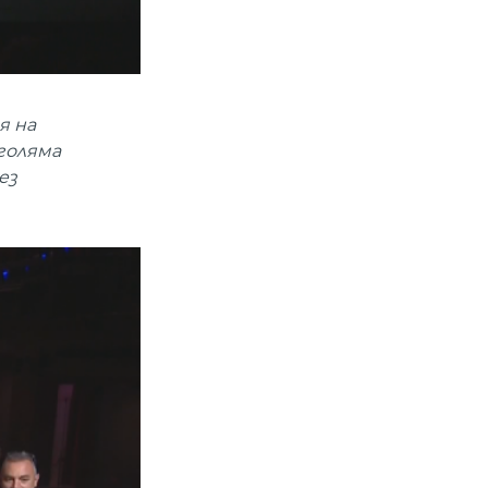
я на
 голяма
ез