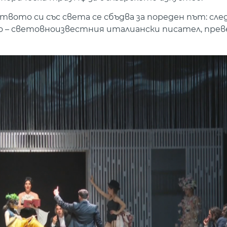
ото си със света се сбъдва за пореден път: след
о – световноизвестния италиански писател, преве