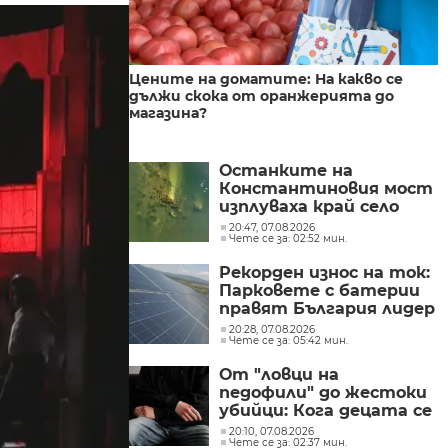
Цените на доматите: На какво се
дължи скока от оранжерията до
магазина?
Останките на
Константиновия мост
изплуваха край село
Гиген
20:47, 07.08.2026
Чете се за: 02:52 мин.
Рекорден износ на ток:
Парковете с батерии
правят България лидер
на пазара
20:28, 07.08.2026
Чете се за: 05:42 мин.
От "ловци на
педофили" до жестоки
убийци: Кога децата се
превръщат в
20:10, 07.08.2026
Чете се за: 02:37 мин.
насилници?