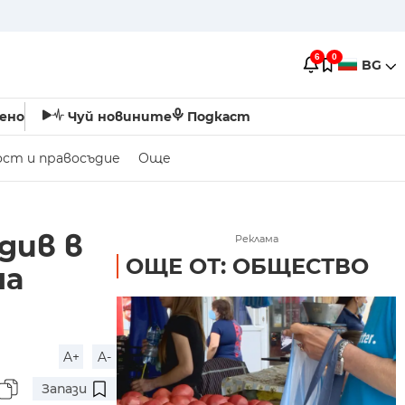
6
0
BG
ено
Чуй новините
Подкаст
ост и правосъдие
Още
див в
Реклама
ОЩЕ ОТ: ОБЩЕСТВО
на
A+
A-
Запази