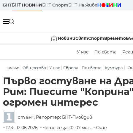
БНТ
БНТ
НОВИНИ
БНТ
Спорт
БНТ
На живо
Новини
Свят
Спорт
Времето
Бъ
У нас
По света
Реги
Начало
Общество
У нас
Европа
По света
Култура
О
Първо гостуване на Др
Рим: Пиесите "Коприна" 
огромен интерес
от
, Репортер: БНТ-Пловдив
БНТ
12:31, 12.06.2026
Чете се за: 02:07 мин.
Още