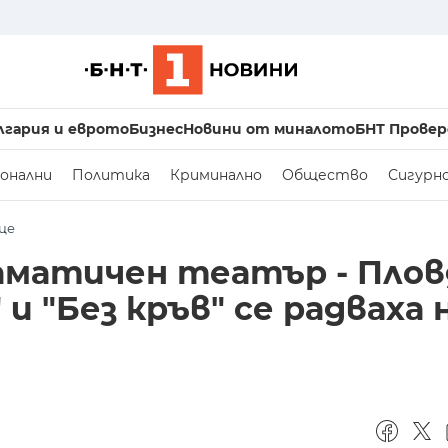
лгария и еврото
Бизнес
Новини от миналото
БНТ Провер
онални
Политика
Криминално
Общество
Сигурн
ще
аматичен театър - Плов
и "Без кръв" се радваха 