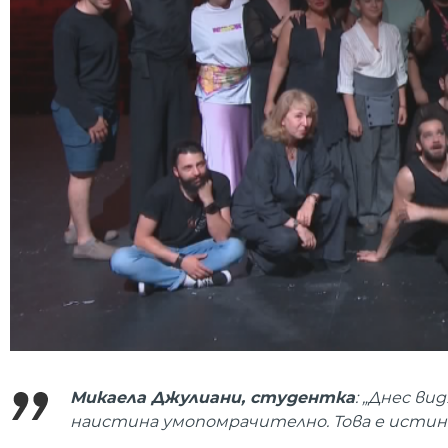
Микаела Джулиани, студентка
: „Днес ви
наистина умопомрачително. Това е истинск