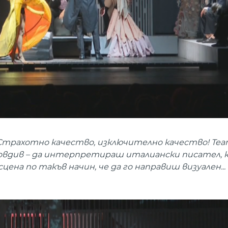
„Страхотно качество, изключително качество! Теа
ловдив – да интерпретираш италиански писател, 
на по такъв начин, че да го направиш визуален... Т