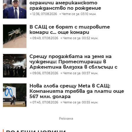
ограничи американското
гражданство по рождение
12:36, 07.08.2026
Чете се за: 03:10 мин.
В САЩ се борят с тигровите
комари с... още комари
09:49, 07.08.2026
Чете се за: 00:52 мин.
Срещу продажбата на земя на
чужденци: Протестиращи в
Аржентина влязоха в сблъсъци с
полицията
09:06, 07.08.2026
Чете се за: 00:57 мин.
Нова глоба срещу Meta в САЩ:
Компанията трябва да плати още
567 млн. долара
07:45, 07.08.2026
Чете се за: 00:55 мин.
Реклама