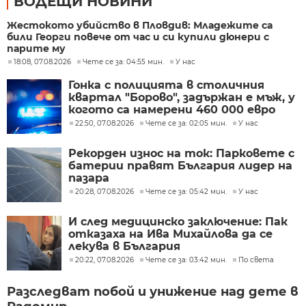
ВОДЕЩИ НОВИНИ
Жестокото убийство в Пловдив: Младежите са
били Георги повече от час и си купили дюнери с
парите му
18:08, 07.08.2026
Чете се за: 04:55 мин.
У нас
Гонка с полицията в столичния
квартал "Борово", задържан е мъж, у
когото са намерени 460 000 евро
22:50, 07.08.2026
Чете се за: 02:05 мин.
У нас
Рекорден износ на ток: Парковете с
батерии правят България лидер на
пазара
20:28, 07.08.2026
Чете се за: 05:42 мин.
У нас
И след медицинско заключение: Пак
отказаха на Ива Михайлова да се
лекува в България
20:22, 07.08.2026
Чете се за: 03:42 мин.
По света
Разследват побой и унижение над дете в