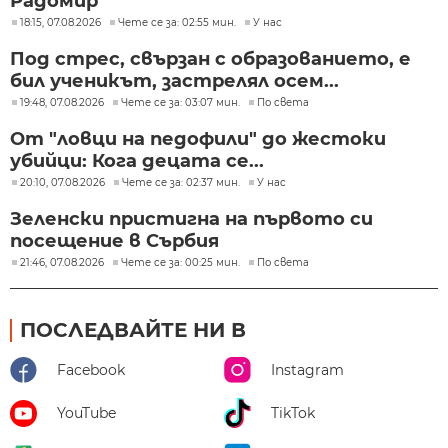
Радомир
18:15, 07.08.2026
Чете се за: 02:55 мин.
У нас
Под стрес, свързан с образованието, е
бил ученикът, застрелял осем...
19:48, 07.08.2026
Чете се за: 03:07 мин.
По света
От "ловци на педофили" до жестоки
убийци: Кога децата се...
20:10, 07.08.2026
Чете се за: 02:37 мин.
У нас
Зеленски пристигна на първото си
посещение в Сърбия
21:46, 07.08.2026
Чете се за: 00:25 мин.
По света
ПОСЛЕДВАЙТЕ НИ В
Facebook
Instagram
YouTube
TikTok