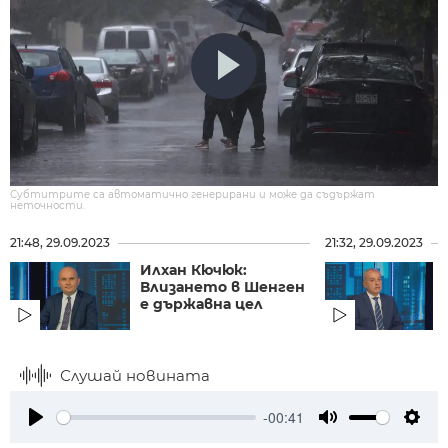
Субтитрите са автоматично генерирани и може да съдържат
неточности.
21:48, 29.09.2023
21:32, 29.09.2023
Илхан Кючюк:
Влизането в Шенген
е държавна цел
Слушай новината
-00:41
Play
Mute
Setti