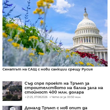
Сенатът на САЩ с нови санкции срещу Русия
Съд спря проект на Тръмп за
строителството на бална зала на
стойност 400 млн. долара
21:25, 07.08.2026
Чете се за: 00:50 мин.
Доналд Тръмп с нов опит да