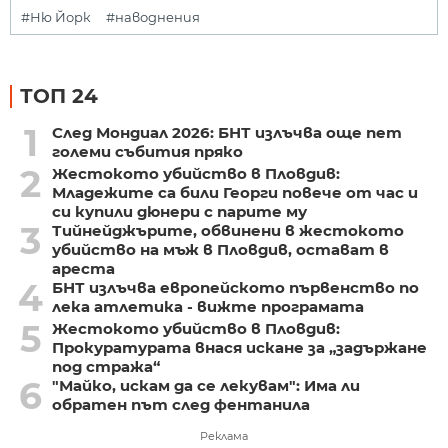
#Ню Йорк
#наводнения
ТОП 24
1
След Мондиал 2026: БНТ излъчва още пет
големи събития пряко
2
Жестокото убийство в Пловдив:
Младежите са били Георги повече от час и
си купили дюнери с парите му
3
Тийнейджърите, обвинени в жестокото
убийство на мъж в Пловдив, остават в
ареста
4
БНТ излъчва европейското първенство по
лека атлетика - вижте програмата
5
Жестокото убийство в Пловдив:
Прокуратурата внася искане за „задържане
под стража“
6
"Майко, искам да се лекувам": Има ли
обратен път след фентанила
Реклама