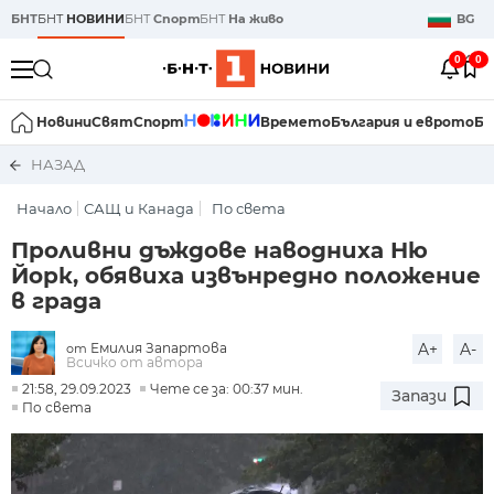
БНТ
БНТ
НОВИНИ
БНТ
Спорт
БНТ
На живо
BG
0
0
Новини
Свят
Спорт
Времето
България и еврото
Би
НАЗАД
Начало
САЩ и Канада
По света
Проливни дъждове наводниха Ню
Йорк, обявиха извънредно положение
в града
Емилия Запартова
A+
A-
от
Всичко от автора
21:58, 29.09.2023
Чете се за: 00:37 мин.
Запази
По света