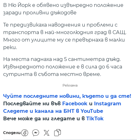
В Ню Йорк е обявено извънредно положение
заради проливни дъжодове
Те предизвикаха наводнения и проблеми с
транспорта в най-многолюдния град в САЩ.
Много от улиците му се превърнаха в малки
реки.
На места паднаха над 5 сантиметра дъжд.
Извънредното положение е в сила до 6 часа
сутринта в събота местно време.
Реклама
Чуйте последните новини, където и да сте!
Последвайте ни във
Facebook
и
Instagram
Следете и канала на БНТ в YouTube
Вече може да ни гледате и в
TikTok
Сподели