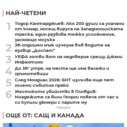
НАЙ-ЧЕТЕНИ
1
Тодор Кантарджиев: Ако 200 души са ухапани
от комар, носещ вируса на Западнонилската
треска, един развива тежко усложнение,
засягащо мозъка
2
38-годишен мъж изчезна във водите на
язовир „Доспат“
3
УЕФА готви вот на недоверие срещу Джани
Инфантино
4
До 38° утре, на места ще има валежи и
гръмотевици
5
След Мондиал 2026: БНТ излъчва още пет
големи събития пряко
6
Жестокото убийство в Пловдив:
Младежите са били Георги повече от час и
си купили дюнери с парите му
Реклама
ОЩЕ ОТ: САЩ И КАНАДА