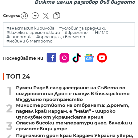
Вижте целия разговор във видеото
Сподели
#анастасия кирилова
#условия за градушки
#валежи и гръмотевици
#времето
#НИМХ
#синоптик
#прогноза за времето
#новини в Метрото
Последвайте ни
ТОП 24
1
Румен Радев след заседание на Съвета по
сигурността: Дрон е нахлул в българското
въздушно пространство
2
Министерството на отбраната: Дронът,
паднал край Кардам, е “Майя” - широко
използван от украинската армия
3
Опасно високи температури днес, валежи и
гръмотевици утре
Падналият дрон край Кардам: Украйна увери,