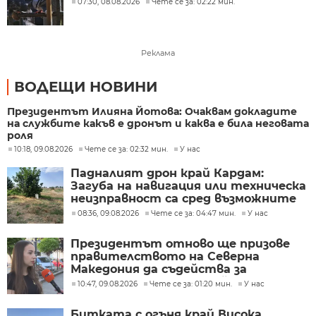
07:30, 08.08.2026
Чете се за: 02:22 мин.
Реклама
ВОДЕЩИ НОВИНИ
Президентът Илияна Йотова: Очаквам докладите
на службите какъв е дронът и каква е била неговата
роля
10:18, 09.08.2026
Чете се за: 02:32 мин.
У нас
Падналият дрон край Кардам:
Загуба на навигация или техническа
неизправност са сред възможните
причини
08:36, 09.08.2026
Чете се за: 04:47 мин.
У нас
Президентът отново ще призове
правителството на Северна
Македония да съдейства за
лечението на Ива Михайлова
10:47, 09.08.2026
Чете се за: 01:20 мин.
У нас
Битката с огъня край Висока