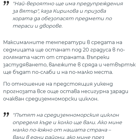
"Най-вероятно ще има предупреждения
за вятър", каза Кирилова и призова
хората да обезопасят предмети по
тераси и дворове.
Максималните температури в средата на
седмицата ще останат под 20 градуса в по-
голямата част от страната. Въпреки
застудяването, валежите в сряда и четвъртък
ще бъдат по-слаби и на по-малко места.
По отношение на предстоящия уикенд
прогнозата все още остава несигурна заради
очакван средиземноморски циклон.
"Пътят на средиземноморския циклон
определя къде и колко ще вали. Ако мине
малко по-южно от нашата страна –
вали в едни райони, ако мине през