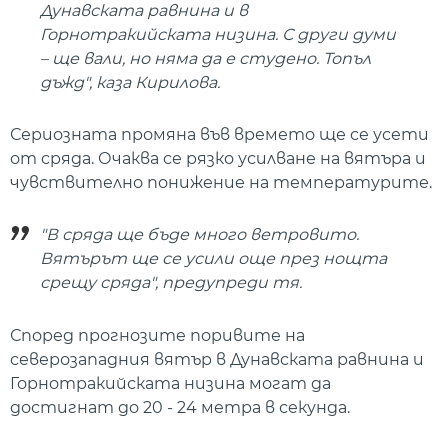
Дунавската равнина и в
Горнотракийската низина. С други думи
– ще вали, но няма да е студено. Топъл
дъжд", каза Кирилова.
Сериозната промяна във времето ще се усети
от сряда. Очаква се рязко усилване на вятъра и
чувствително понижение на температурите.
"В сряда ще бъде много ветровито.
Вятърът ще се усили още през нощта
срещу сряда", предупреди тя.
Според прогнозите поривите на
северозападния вятър в Дунавската равнина и
Горнотракийската низина могат да
достигнат до 20 - 24 метра в секунда.