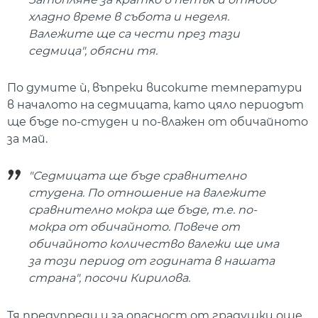
хладно време в събота и неделя.
Валежите ще са чести през тази
седмица", обясни тя.
По думите ѝ, въпреки високите температури
в началото на седмицата, като цяло периодът
ще бъде по-студен и по-влажен от обичайното
за май.
"Седмицата ще бъде сравнително
студена. По отношение на валежите
сравнително мокра ще бъде, т.е. по-
мокра от обичайното. Повече от
обичайното количество валежи ще има
за този период от годината в нашата
страна", посочи Кирилова.
Тя предупреди и за опасност от градушки още