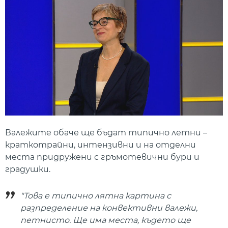
Валежите обаче ще бъдат типично летни –
краткотрайни, интензивни и на отделни
места придружени с гръмотевични бури и
градушки.
"Това е типично лятна картина с
разпределение на конвективни валежи,
петнисто. Ще има места, където ще