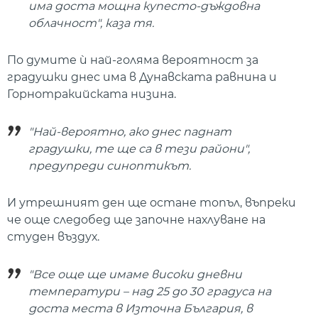
има доста мощна купесто-дъждовна
облачност", каза тя.
По думите ѝ най-голяма вероятност за
градушки днес има в Дунавската равнина и
Горнотракийската низина.
"Най-вероятно, ако днес паднат
градушки, те ще са в тези райони",
предупреди синоптикът.
И утрешният ден ще остане топъл, въпреки
че още следобед ще започне нахлуване на
студен въздух.
"Все още ще имаме високи дневни
температури – над 25 до 30 градуса на
доста места в Източна България, в