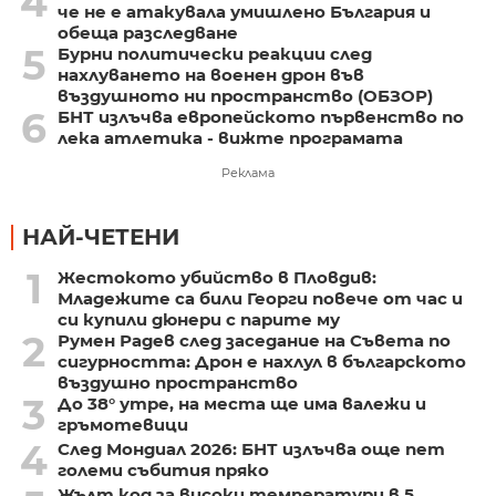
4
че не е атакувала умишлено България и
обеща разследване
5
Бурни политически реакции след
нахлуването на военен дрон във
въздушното ни пространство (ОБЗОР)
6
БНТ излъчва европейското първенство по
лека атлетика - вижте програмата
Реклама
НАЙ-ЧЕТЕНИ
1
Жестокото убийство в Пловдив:
Младежите са били Георги повече от час и
си купили дюнери с парите му
2
Румен Радев след заседание на Съвета по
сигурността: Дрон е нахлул в българското
въздушно пространство
3
До 38° утре, на места ще има валежи и
гръмотевици
4
След Мондиал 2026: БНТ излъчва още пет
големи събития пряко
Жълт код за високи температури в 5