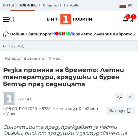
БНТ
БНТ
НОВИНИ
БНТ
Спорт
БНТ
На живо
BG
1
0
Новини
Свят
Спорт
Времето
България и еврото
Би
НАЗАД
Начало
Времето
У нас
Рязка промяна на времето: Летни
температури, градушки и бурен
вятър през седмицата
A+
A-
БНТ
от
08:00, 11.05.2026
9755
Чете се за: 04:45 мин.
Запази
У нас
Синоптиците предупреждават за чести
валежи, риск от градушки и застудяване още