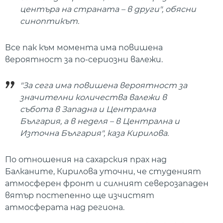
центъра на страната – в други", обясни
синоптикът.
Все пак към момента има повишена
вероятност за по-сериозни валежи.
"За сега има повишена вероятност за
значителни количества валежи в
събота в Западна и Централна
България, а в неделя – в Централна и
Източна България", каза Кирилова.
По отношения на сахарския прах над
Балканите, Кирилова уточни, че студеният
атмосферен фронт и силният северозападен
вятър постепенно ще изчистят
атмосферата над региона.