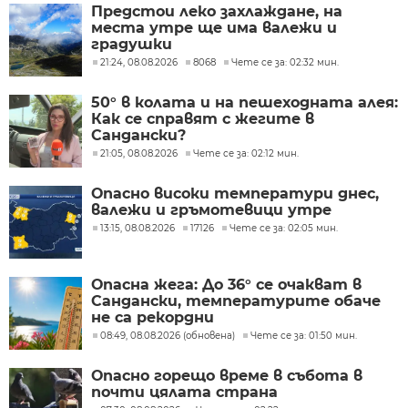
Предстои леко захлаждане, на
места утре ще има валежи и
градушки
21:24, 08.08.2026
8068
Чете се за: 02:32 мин.
50° в колата и на пешеходната алея:
Как се справят с жегите в
Сандански?
21:05, 08.08.2026
Чете се за: 02:12 мин.
Опасно високи температури днес,
валежи и гръмотевици утре
13:15, 08.08.2026
17126
Чете се за: 02:05 мин.
Опасна жега: До 36° се очакват в
Сандански, температурите обаче
не са рекордни
08:49, 08.08.2026 (обновена)
Чете се за: 01:50 мин.
Опасно горещо време в събота в
почти цялата страна