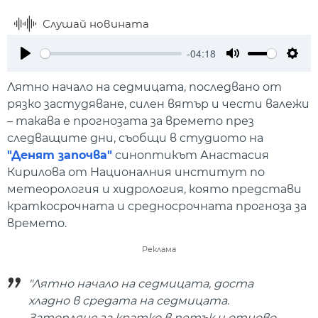
Слушай новината
-04:18
Play
Mute
Setti
Лятно начало на седмицата, последвано от
рязко застудяване, силен вятър и чести валежи
– такава е прогнозата за времето през
следващите дни, съобщи в студиото на
"Денят започва"
синоптикът Анастасия
Кирилова от Националния институт по
метеорология и хидрология, която представи
краткосрочната и средносрочната прогноза за
времето.
Реклама
"Лятно начало на седмицата, доста
хладно в средата на седмицата.
Затопляне за кратко в петък и отново