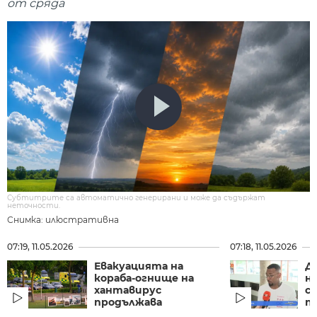
от сряда
Субтитрите са автоматично генерирани и може да съдържат
неточности.
Снимка: илюстративна
07:19, 11.05.2026
07:18, 11.05.2026
Евакуацията на
Д
кораба-огнище на
н
хантавирус
с
продължава
по