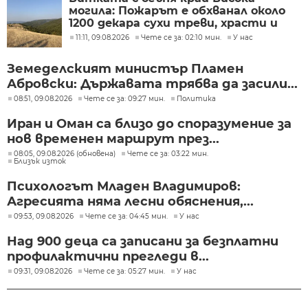
могила: Пожарът е обхванал около
1200 декара сухи треви, храсти и
дъбова гора
11:11, 09.08.2026
Чете се за: 02:10 мин.
У нас
Земеделският министър Пламен
Абровски: Държавата трябва да засили...
08:51, 09.08.2026
Чете се за: 09:27 мин.
Политика
Иран и Оман са близо до споразумение за
нов временен маршрут през...
08:05, 09.08.2026 (обновена)
Чете се за: 03:22 мин.
Близък изток
Психологът Младен Владимиров:
Агресията няма лесни обяснения,...
09:53, 09.08.2026
Чете се за: 04:45 мин.
У нас
Над 900 деца са записани за безплатни
профилактични прегледи в...
09:31, 09.08.2026
Чете се за: 05:27 мин.
У нас