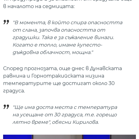
в началото на седмицата:
"В момента, в който спира опасността
от слана, започва опасността от
градушки. Така е за съжаление винаги.
Когато е топло, имаме купесто-
дъждовна облачност, мощна."
Според прогнозата, още днес в Дунавската
равнина и Горнотракийската низина
температурите ще достигат около 30
градуса.
"Ще има доста места с температура
на усещане от 30 градуса, т.е. горещо
лятно време", обясни Кирилова.