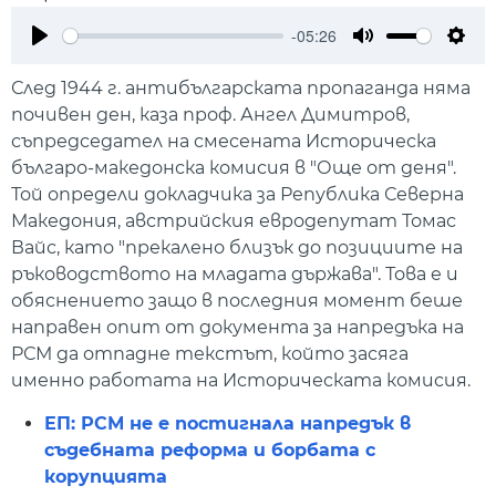
-05:26
Play
Mute
Setti
След 1944 г. антибългарската пропаганда няма
почивен ден, каза проф. Ангел Димитров,
съпредседател на смесената Историческа
българо-македонска комисия в "Още от деня".
Той определи докладчика за Република Северна
Македония, австрийския евродепутат Томас
Вайс, като "прекалено близък до позициите на
ръководството на младата държава". Това е и
обяснението защо в последния момент беше
направен опит от документа за напредъка на
РСМ да отпадне текстът, който засяга
именно работата на Историческата комисия.
ЕП: РСМ не е постигнала напредък в
съдебната реформа и борбата с
корупцията