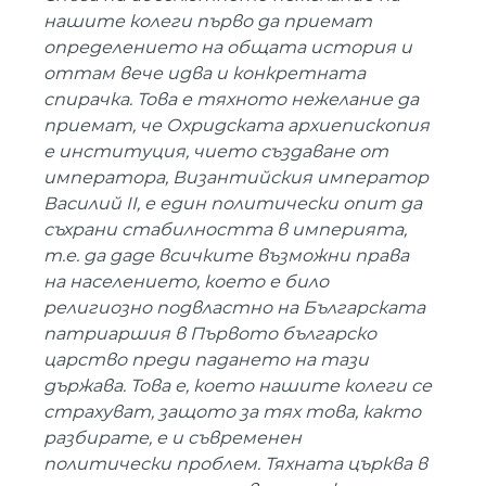
нашите колеги първо да приемат
определението на общата история и
оттам вече идва и конкретната
спирачка. Това е тяхното нежелание да
приемат, че Охридската архиепископия
е институция, чието създаване от
императора, Византийския император
Василий II, е един политически опит да
съхрани стабилността в империята,
т.е. да даде всичките възможни права
на населението, което е било
религиозно подвластно на Българската
патриаршия в Първото българско
царство преди падането на тази
държава. Това е, което нашите колеги се
страхуват, защото за тях това, както
разбирате, е и съвременен
политически проблем. Тяхната църква в