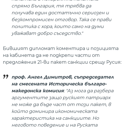
спрямо България, тя трябва да
получава един достатъчно сериозен и
безкомпромисен отговор. Така се прави
политика с хора, които само на думи
уважават добро съседство."
Бившият дипломат коментира и позицията
на кабинета да не подкрепи части от
предложения 21-ви пакет санкции срещу Русия:
проф. Ангел Димитров, съпредседател
на смесената Историческа българо-
македонска комисия
: "Аз мога да разбера
аргументите защо руският патриарх
не може да бъде част от този пакет, в
който доминира икономическата
характеристика на санкциите. Но
неговото поведение и на Руската