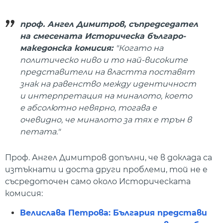
проф. Ангел Димитров, съпредседател
на смесената Историческа българо-
македонска комисия:
"Когато на
политическо ниво и то най-високите
представители на властта поставят
знак на равенство между идентичност
и интерпретация на миналото, което
е абсолютно невярно, тогава е
очевидно, че миналото за тях е трън в
петата."
Проф. Ангел Димитров допълни, че в доклада са
изтъкнати и доста други проблеми, той не е
съсредоточен само около Историческата
комисия:
Велислава Петрова: България представи