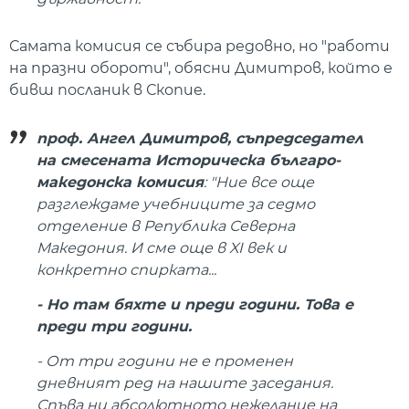
Самата комисия се събира редовно, но "работи
на празни обороти", обясни Димитров, който е
бивш посланик в Скопие.
проф. Ангел Димитров, съпредседател
на смесената Историческа българо-
македонска комисия
: "Ние все още
разглеждаме учебниците за седмо
отделение в Република Северна
Македония. И сме още в XI век и
конкретно спирката...
- Но там бяхте и преди години. Това е
преди три години.
- От три години не е променен
дневният ред на нашите заседания.
Спъва ни абсолютното нежелание на