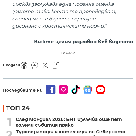
църква заслужава една морална оценка,
защото това, което те проповядват,
според мен, е в доста сериозен
дисонанс с християнските норми."
Вижте целия разговор във видеото
Реклама
Сподели
Последвайте ни
ТОП 24
1
След Мондиал 2026: БНТ излъчва още пет
големи събития пряко
2
Туроператори и хотелиери по Северното