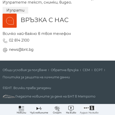
Изпратете текст, снимки, видео.
Изпрати
ВРЪЗКА С НАС
Всичко най-важно в твоя телефон
02 814 2100
news@bnt.bg
Общи условия за ползване
Обратна връзка
СЕМ
ECPT
Политика за защита на личните данни
©БНТ. Всички права запазени
Гледайте новините за деня на БНТ в Метрото
Аудио: На живо
Новини
Чуй новините
Спорт
На живо