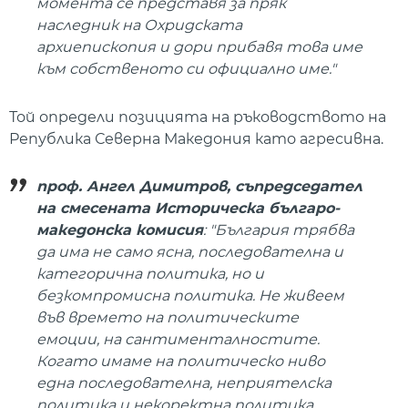
момента се представя за пряк
наследник на Охридската
архиепископия и дори прибавя това име
към собственото си официално име."
Той определи позицията на ръководството на
Република Северна Македония като агресивна.
проф. Ангел Димитров, съпредседател
на смесената Историческа българо-
македонска комисия
: "България трябва
да има не само ясна, последователна и
категорична политика, но и
безкомпромисна политика. Не живеем
във времето на политическите
емоции, на сантименталностите.
Когато имаме на политическо ниво
една последователна, неприятелска
политика и некоректна политика