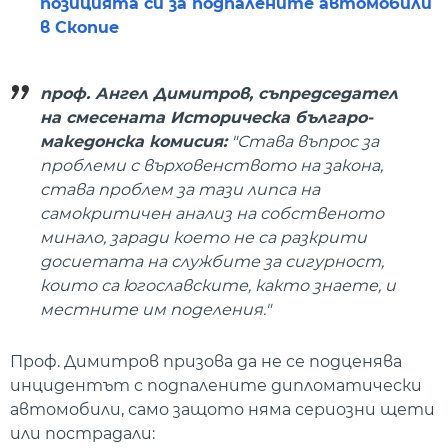
позицията си за подпалените автомобили
в Скопие
проф. Ангел Димитров, съпредседател
на смесената Историческа българо-
македонска комисия:
"Става въпрос за
проблеми с върховенството на закона,
става проблем за тази липса на
самокритичен анализ на собственото
минало, заради което не са разкрити
досиетата на службите за сигурност,
които са югославските, както знаете, и
местните им поделения."
Проф. Димитров призова да не се подценява
инцидентът с подпалените дипломатически
автомобили, само защото няма сериозни щети
или пострадали: