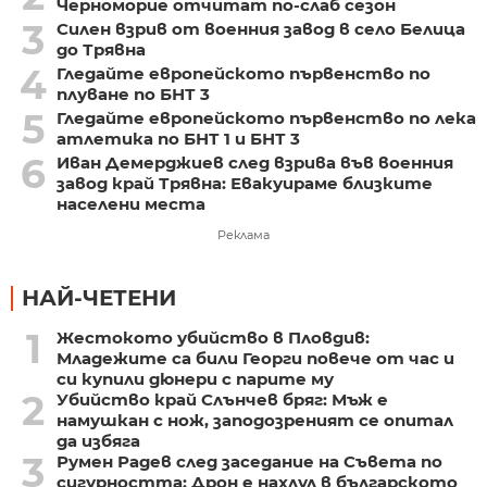
Черноморие отчитат по-слаб сезон
3
Силен взрив от военния завод в село Белица
до Трявна
4
Гледайте европейското първенство по
плуване по БНТ 3
5
Гледайте европейското първенство по лека
атлетика по БНТ 1 и БНТ 3
6
Иван Демерджиев след взрива във военния
завод край Трявна: Евакуираме близките
населени места
Реклама
НАЙ-ЧЕТЕНИ
1
Жестокото убийство в Пловдив:
Младежите са били Георги повече от час и
си купили дюнери с парите му
2
Убийство край Слънчев бряг: Мъж е
намушкан с нож, заподозреният се опитал
да избяга
3
Румен Радев след заседание на Съвета по
сигурността: Дрон е нахлул в българското