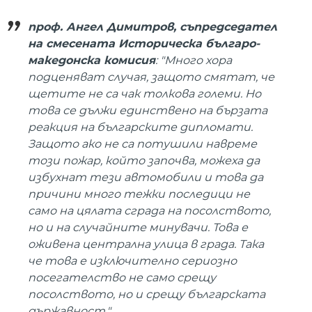
проф. Ангел Димитров, съпредседател
на смесената Историческа българо-
македонска комисия
: "Много хора
подценяват случая, защото смятат, че
щетите не са чак толкова големи. Но
това се дължи единствено на бързата
реакция на българските дипломати.
Защото ако не са потушили навреме
този пожар, който започва, можеха да
избухнат тези автомобили и това да
причини много тежки последици не
само на цялата сграда на посолството,
но и на случайните минувачи. Това е
оживена централна улица в града. Така
че това е изключително сериозно
посегателство не само срещу
посолството, но и срещу българската
държавност."