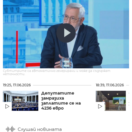
Субтитрите са автоматично генерирани и може да съдържат
неточности.
19:25, 17.06.2026
18:39, 17.06.2026
Депутатите
С
замразиха
П
заплатите се на
у
4236 евро
Б
Слушай новината