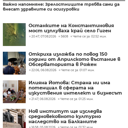
Важно напомняне: Зрелостниците трябва сами да
внесат здравните си осигуровки
Останките на Константиновия
мост изплуваха край село Гиген
20:47, 07.08.2026
5608
Чете се за: 02:52 мин.
Откриха изложба по повод 150
години от Априлското въстание в
Обсерваторията в Рожен
22:06, 06.08.2026
Чете се за: 01:07 мин.
Илияна Йотова: Страна ни има
потенциал в сферата на
изкуствения интелект и бизнесът
забелязва тези перспективи
21:47, 06.08.2026
Чете се за: 01:25 мин.
Нов институт ще изследва
средновековното културно
наследство на Балканите
16:58, 05.08.2026
Чете се за: 01:32 мин.