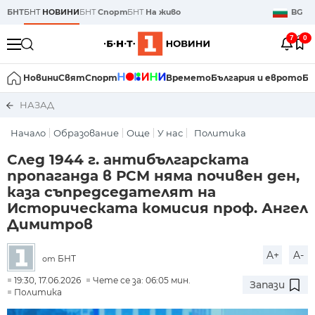
БНТ
БНТ
НОВИНИ
БНТ
Спорт
БНТ
На живо
BG
7
0
Новини
Свят
Спорт
Времето
България и еврото
Би
НАЗАД
Начало
Образование
Още
У нас
Политика
След 1944 г. антибългарската
пропаганда в РСМ няма почивен ден,
каза съпредседателят на
Историческата комисия проф. Ангел
Димитров
A+
A-
БНТ
от
19:30, 17.06.2026
Чете се за: 06:05 мин.
Запази
Политика