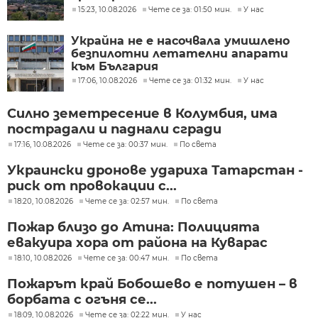
15:23, 10.08.2026
Чете се за: 01:50 мин.
У нас
Украйна не е насочвала умишлено
безпилотни летателни апарати
към България
17:06, 10.08.2026
Чете се за: 01:32 мин.
У нас
Силно земетресение в Колумбия, има
пострадали и паднали сгради
17:16, 10.08.2026
Чете се за: 00:37 мин.
По света
Украински дронове удариха Татарстан -
риск от провокации с...
18:20, 10.08.2026
Чете се за: 02:57 мин.
По света
Пожар близо до Атина: Полицията
евакуира хора от района на Куварас
18:10, 10.08.2026
Чете се за: 00:47 мин.
По света
Пожарът край Бобошево е потушен – в
борбата с огъня се...
18:09, 10.08.2026
Чете се за: 02:22 мин.
У нас