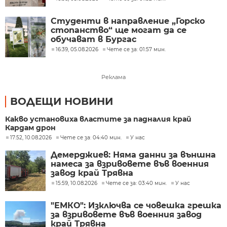
Студенти в направление „Горско
стопанство“ ще могат да се
обучават в Бургас
16:39, 05.08.2026
Чете се за: 01:57 мин.
Реклама
ВОДЕЩИ НОВИНИ
Какво установиха властите за падналия край
Кардам дрон
17:52, 10.08.2026
Чете се за: 04:40 мин.
У нас
Демерджиев: Няма данни за външна
намеса за взривовете във военния
завод край Трявна
15:59, 10.08.2026
Чете се за: 03:40 мин.
У нас
"ЕМКО": Изключва се човешка грешка
за взривовете във военния завод
край Трявна