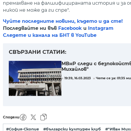
премахване на фалшифицираната история и за о
никой не може да ги спре".
Чуйте последните новини, където и да сте!
Последвайте ни във
Facebook
и
Instagram
Следете и канала на БНТ в YouTube
СВЪРЗАНИ СТАТИИ:
МВнР следи с безпокойств
Михайлов"
19:39, 16.03.2023
Чете се за: 01:35 ми
Сподели
#София-Скопие
#български културен клуб
#"Иван Мих