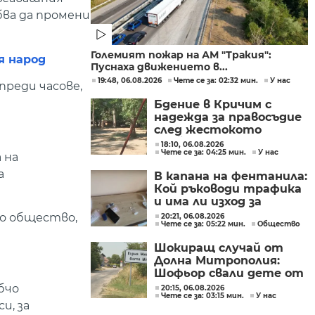
ва да промени
Големият пожар на АМ "Тракия":
я народ
Пуснаха движението в...
19:48, 06.08.2026
Чете се за: 02:32 мин.
У нас
реди часове,
Бдение в Кричим с
надежда за правосъдие
след жестокото
убийство на млад мъж
18:10, 06.08.2026
Чете се за: 04:25 мин.
У нас
в Пловдив от
 на
тийнейджъри
а
В капана на фентанила:
Кой ръководи трафика
и има ли изход за
пристрастените?
то общество,
20:21, 06.08.2026
Чете се за: 05:22 мин.
Общество
Шокиращ случай от
Долна Митрополия:
Шофьор свали дете от
автобус и го остави на
бчо
20:15, 06.08.2026
Чете се за: 03:15 мин.
У нас
пътя в жегата
и, за