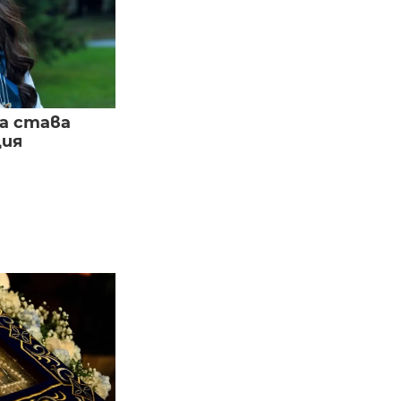
а става
ция