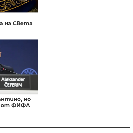
а на Света
нтино, но
и от ФИФА