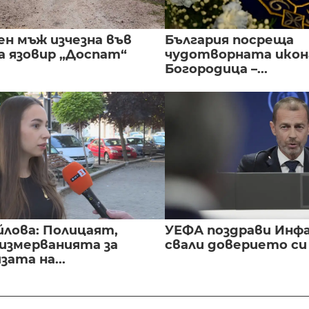
ен мъж изчезна във
България посреща
а язовир „Доспат“
чудотворната икон
Богородица –...
йлова: Полицаят,
УЕФА поздрави Инфа
 измерванията за
свали доверието с
ата на...