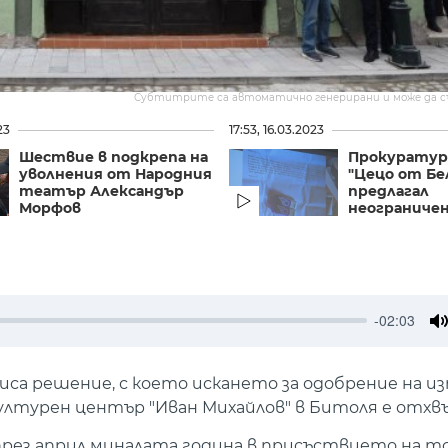
Субтитрите са автоматично генерирани и може да 
23
17:53, 16.03.2023
Шествие в подкрепа на
Прокуратур
уволнения от Народния
"Цецо от Бе
театър Александър
предлагал
Морфов
неограничено
-02:03
M
а решение, с което искането за одобрение на из
лтурен център "Иван Михайлов" в Битоля е отхвъ
през април миналата година в присъствието на 