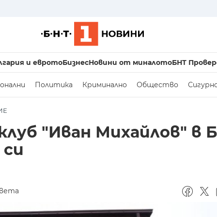
лгария и еврото
Бизнес
Новини от миналото
БНТ Провер
онални
Политика
Криминално
Общество
Сигурн
ИЕ
клуб "Иван Михайлов" в 
 си
света