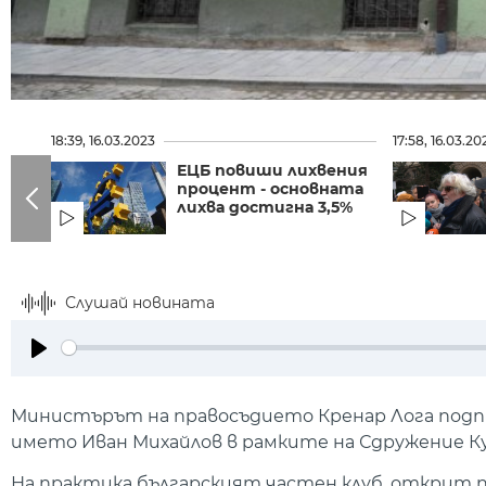
18:39, 16.03.2023
17:58, 16.03.20
ЕЦБ повиши лихвения
процент - основната
лихва достигна 3,5%
Слушай новината
Play
Министърът на правосъдието Кренар Лога подпис
името Иван Михайлов в рамките на Сдружение Ку
На практика българският частен клуб, открит 