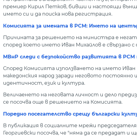
премиер Кирил Петков, бивши и настоящи външ
името си и да поиска нова регистрация.
Комисията за имената в РСМ: Името на център
Причината за решението на министъра е негат
според което името Иван Михайлов е свързано с
МВнР следи с безпокойство развитията в РСМ п
Според Комисията използването на името Иван 
македонския народ заради неговото постоянно 
идентичност, език и култура.
Величаенето на неговата личност и дело пред
се посочва още в решението на Комисията.
Поредно посегателство срещу български култ
В публикация в социалните мрежи председателят
Георгиевски посочва, че "няма да се предадат и 