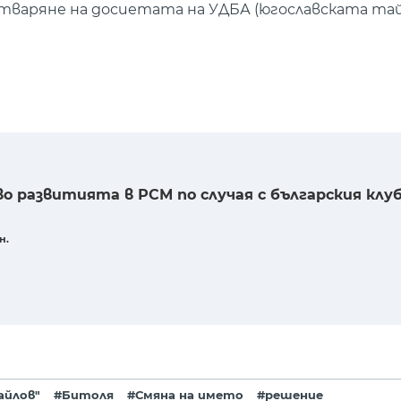
тваряне на досиетата на УДБА (югославската тай
о развитията в РСМ по случая с българския клуб
н.
айлов"
#Битоля
#Смяна на името
#решение