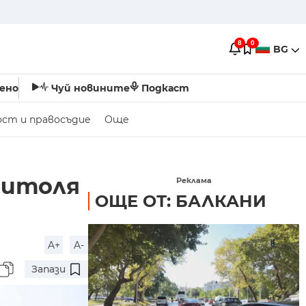
8
0
BG
ено
Чуй новините
Подкаст
ост и правосъдие
Още
Битоля
Реклама
ОЩЕ ОТ: БАЛКАНИ
A+
A-
Запази