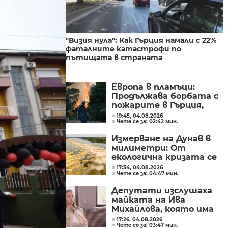
"Визия нула": Как Гърция намали с 22%
фаталните катастрофи по
пътищата в страната
Европа в пламъци:
Продължава борбата с
пожарите в Гърция,
Испания и Нидерландия
19:45, 04.08.2026
Чете се за: 02:42 мин.
Измерване на Дунав в
милиметри: От
екологична кризата се
превръща в
17:34, 04.08.2026
Чете се за: 04:47 мин.
икономическа
Депутати изслушаха
майката на Ива
Михайлова, която има
забрана да се лекува у
17:26, 04.08.2026
Чете се за: 03:47 мин.
нас