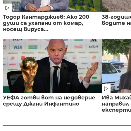
Тодор Кантарджиев: Ако 200
38-годиш
души са ухапани от комар,
водите н
носещ вируса...
УЕФА готви вот на недоверие
Ива Миха
срещу Джани Инфантино
направил
експертиз