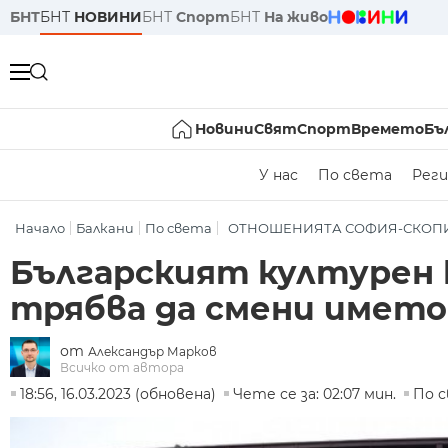
БНТ
БНТ
НОВИНИ
БНТ
Спорт
БНТ
На живо
Новини
Свят
Спорт
Времето
Бъ
У нас
По света
Реги
Начало
Балкани
По света
ОТНОШЕНИЯТА СОФИЯ-СКОП
Българският културен 
трябва да смени името
от
Александър Марков
Всичко от автора
18:56, 16.03.2023 (обновена)
Чете се за: 02:07 мин.
По 