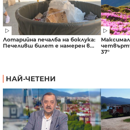
Лотарийна печалба на боклука:
Максима
Печеливш билет е намерен в...
четвъртъ
37°
НАЙ-ЧЕТЕНИ