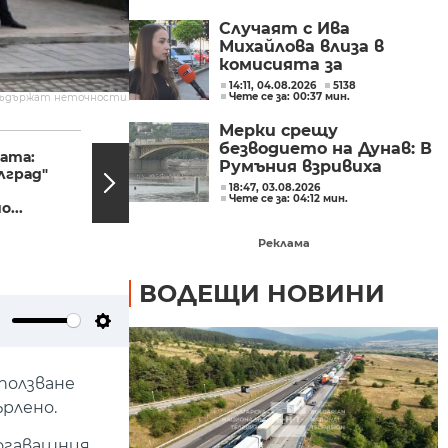
Случаят с Ива
Михайлова влиза в
комисията за
българите в чужбина
14:11, 04.08.2026
5138
Чете се за: 00:37 мин.
съдържат неточности.
Мерки срещу
17:43, 16.03.2023
17:37,
безводието на Дунав: В
ата:
Поредно
Румъния взривиха
лград"
посегателство срещу
скала, за да работи АЕЦ
18:47, 03.08.2026
български културен
Чете се за: 04:12 мин.
„Черна вода“
...
център в Скопие
(ОБЗОР)
Реклама
ВОДЕЩИ НОВИНИ
ute
Settings
ползване
рлено.
тогавашния