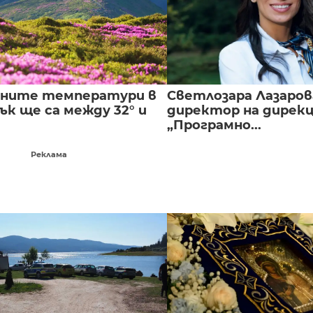
лните температури в
Светлозара Лазаров
к ще са между 32° и
директор на дирек
„Програмно...
Реклама