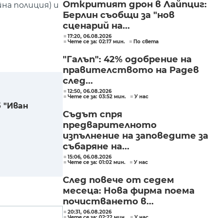
Откритият дрон в Лайпциг:
на полиция) и
Берлин съобщи за "нов
сценарий на...
17:20, 06.08.2026
Чете се за: 02:17 мин.
По света
"Галъп": 42% одобрение на
правителството на Радев
след...
12:50, 06.08.2026
Чете се за: 03:52 мин.
У нас
 "Иван
Съдът спря
предварителното
изпълнение на заповедите за
събаряне на...
15:06, 06.08.2026
Чете се за: 01:02 мин.
У нас
След повече от седем
месеца: Нова фирма поема
почистването в...
20:31, 06.08.2026
Чете се за: 02:22 мин.
У нас