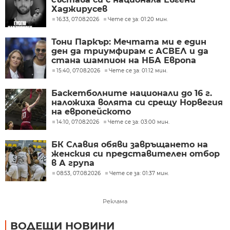
Хаджирусев
16:33, 07.08.2026
Чете се за: 01:20 мин.
Тони Паркър: Мечтата ми е един
ден да триумфирам с АСВЕЛ и да
стана шампион на НБА Европа
15:40, 07.08.2026
Чете се за: 01:12 мин.
Баскетболните национали до 16 г.
наложиха волята си срещу Норвегия
на европейското
14:10, 07.08.2026
Чете се за: 03:00 мин.
БК Славия обяви завръщането на
женския си представителен отбор
в А група
08:53, 07.08.2026
Чете се за: 01:37 мин.
Реклама
ВОДЕЩИ НОВИНИ