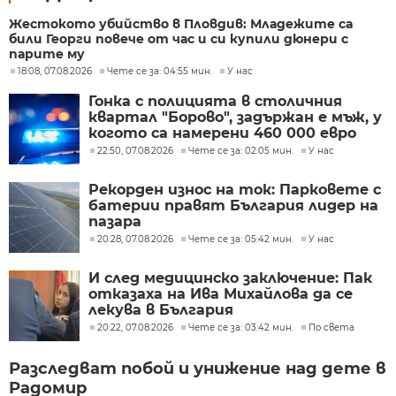
Жестокото убийство в Пловдив: Младежите са
били Георги повече от час и си купили дюнери с
парите му
18:08, 07.08.2026
Чете се за: 04:55 мин.
У нас
Гонка с полицията в столичния
квартал "Борово", задържан е мъж, у
когото са намерени 460 000 евро
22:50, 07.08.2026
Чете се за: 02:05 мин.
У нас
Рекорден износ на ток: Парковете с
батерии правят България лидер на
пазара
20:28, 07.08.2026
Чете се за: 05:42 мин.
У нас
И след медицинско заключение: Пак
отказаха на Ива Михайлова да се
лекува в България
20:22, 07.08.2026
Чете се за: 03:42 мин.
По света
Разследват побой и унижение над дете в
Радомир