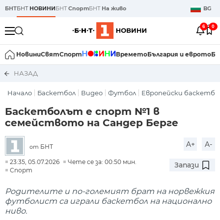
БНТ
БНТ
НОВИНИ
БНТ
Спорт
БНТ
На живо
BG
6
0
Новини
Свят
Спорт
Времето
България и еврото
Би
НАЗАД
Начало
Баскетбол
Видео
Футбол
Европейски баскетбо
Баскетболът е спорт №1 в
семейството на Сандер Берге
A+
A-
БНТ
от
23:35, 05.07.2026
Чете се за: 00:50 мин.
Запази
Спорт
Родителите и по-големият брат на норвежкия
футболист са играли баскетбол на национално
ниво.