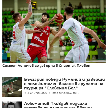
Симеон Лепичев се завърна в Спартак Плевен
България победи Румъния и завърши
с положителен баланс в групата на
турнира "Словения Бол“
18:49, 07.08.2026
Чете се за: 01:32 мин.
Локомотив Пловдив подсили
състава си с национала Евгени