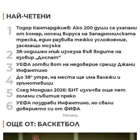
НАЙ-ЧЕТЕНИ
1
Тодор Кантарджиев: Ако 200 души са ухапани
от комар, носещ вируса на Западнонилската
треска, един развива тежко усложнение,
засягащо мозъка
2
38-годишен мъж изчезна във водите на
язовир „Доспат“
3
УЕФА готви вот на недоверие срещу Джани
Инфантино
4
До 38° утре, на места ще има валежи и
гръмотевици
5
След Мондиал 2026: БНТ излъчва още пет
големи събития пряко
6
УЕФА поздрави Инфантино, но свали
доверието си от ФИФА
Реклама
ОЩЕ ОТ: БАСКЕТБОЛ