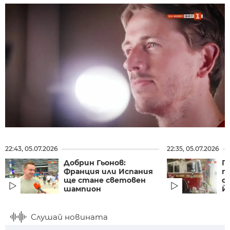
22:43, 05.07.2026
22:35, 05.07.2026
Добрин Гьонов:
П
Франция или Испания
п
ще стане световен
с
шампион
Йо
Слушай новината