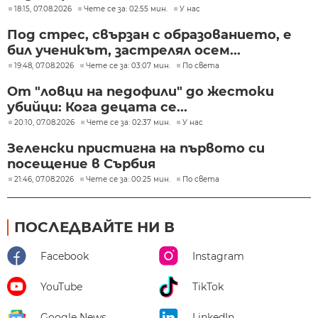
18:15, 07.08.2026
Чете се за: 02:55 мин.
У нас
Под стрес, свързан с образованието, е
бил ученикът, застрелял осем...
19:48, 07.08.2026
Чете се за: 03:07 мин.
По света
От "ловци на педофили" до жестоки
убийци: Кога децата се...
20:10, 07.08.2026
Чете се за: 02:37 мин.
У нас
Зеленски пристигна на първото си
посещение в Сърбия
21:46, 07.08.2026
Чете се за: 00:25 мин.
По света
ПОСЛЕДВАЙТЕ НИ В
Facebook
Instagram
YouTube
TikTok
Google News
LinkedIn