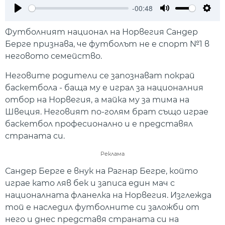
-00:48
Play
Mute
Setti
Футболният национал на Норвегия Сандер
Берге признава, че футболът не е спорт №1 в
неговото семейство.
Неговите родители се запознават покрай
баскетбола - баща му е играл за националния
отбор на Норвегия, а майка му за тима на
Швеция. Неговият по-голям брат също играе
баскетбол професионално и е представял
страната си.
Реклама
Сандер Берге е внук на Рагнар Бегре, който
играе като ляв бек и записа един мач с
националната фланелка на Норвегия. Изглежда
той е наследил футболните си заложби от
него и днес представя страната си на