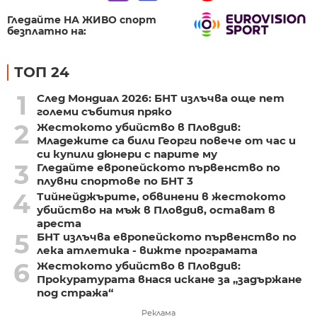
Гледайте НА ЖИВО спорт
безплатно на:
ТОП 24
1
След Мондиал 2026: БНТ излъчва още пет
големи събития пряко
2
Жестокото убийство в Пловдив:
Младежите са били Георги повече от час и
си купили дюнери с парите му
3
Гледайте европейското първенство по
плувни спортове по БНТ 3
4
Тийнейджърите, обвинени в жестокото
убийство на мъж в Пловдив, остават в
ареста
5
БНТ излъчва европейското първенство по
лека атлетика - вижте програмата
6
Жестокото убийство в Пловдив:
Прокуратурата внася искане за „задържане
под стража“
Реклама