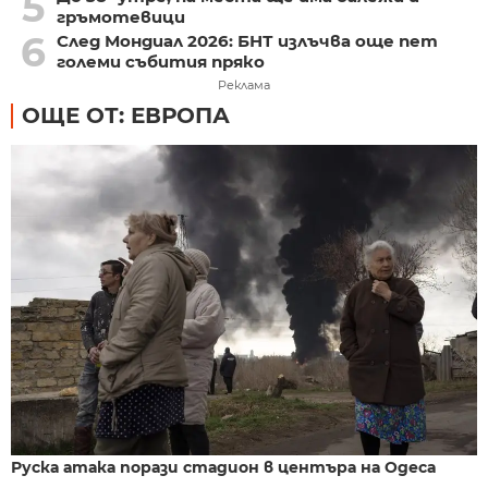
5
гръмотевици
6
След Мондиал 2026: БНТ излъчва още пет
големи събития пряко
Реклама
ОЩЕ ОТ: ЕВРОПА
Руска атака порази стадион в центъра на Одеса