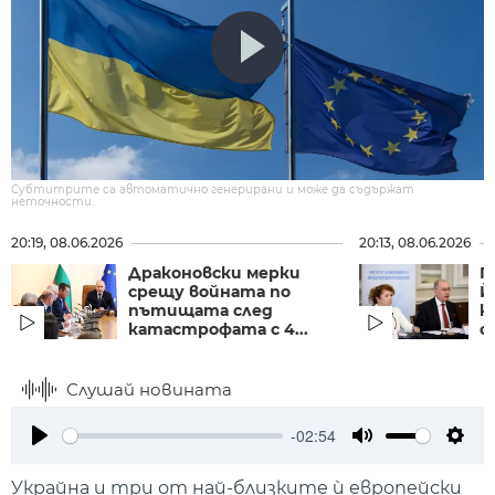
Субтитрите са автоматично генерирани и може да съдържат
неточности.
20:19, 08.06.2026
20:13, 08.06.2026
Драконовски мерки
П
срещу войната по
Й
пътищата след
к
катастрофата с 4...
с
Слушай новината
-02:54
Play
Mute
Setti
Украйна и три от най-близките ѝ европейски