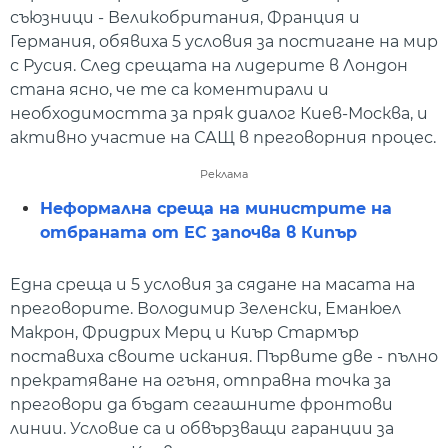
съюзници - Великобритания, Франция и
Германия, обявиха 5 условия за постигане на мир
с Русия. След срещата на лидерите в Лондон
стана ясно, че те са коментирали и
необходимостта за пряк диалог Киев-Москва, и
активно участие на САЩ в преговорния процес.
Реклама
Неформална среща на министрите на
отбраната от ЕС започва в Кипър
Една среща и 5 условия за сядане на масата на
преговорите. Володимир Зеленски, Еманюел
Макрон, Фридрих Мерц и Киър Стармър
поставиха своите искания. Първите две - пълно
прекратяване на огъня, отправна точка за
преговори да бъдат сегашните фронтови
линии. Условие са и обвързващи гаранции за