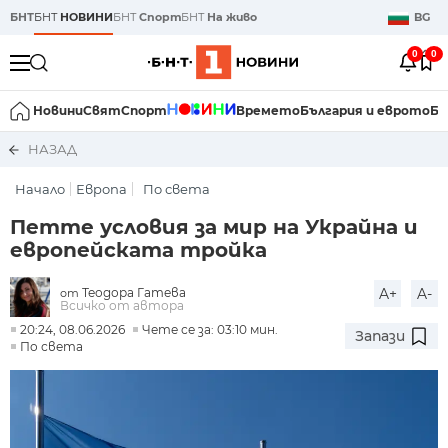
БНТ
БНТ
НОВИНИ
БНТ
Спорт
БНТ
На живо
BG
0
0
Новини
Свят
Спорт
Времето
България и еврото
Би
НАЗАД
Начало
Европа
По света
Петте условия за мир на Украйна и
европейската тройка
Теодора Гатева
A+
A-
от
Всичко от автора
20:24, 08.06.2026
Чете се за: 03:10 мин.
Запази
По света