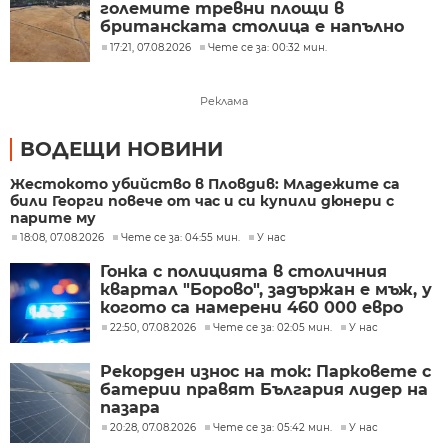
големите тревни площи в
британската столица е напълно
изгоряла
17:21, 07.08.2026
Чете се за: 00:32 мин.
Реклама
ВОДЕЩИ НОВИНИ
Жестокото убийство в Пловдив: Младежите са
били Георги повече от час и си купили дюнери с
парите му
18:08, 07.08.2026
Чете се за: 04:55 мин.
У нас
Гонка с полицията в столичния
квартал "Борово", задържан е мъж, у
когото са намерени 460 000 евро
22:50, 07.08.2026
Чете се за: 02:05 мин.
У нас
Рекорден износ на ток: Парковете с
батерии правят България лидер на
пазара
20:28, 07.08.2026
Чете се за: 05:42 мин.
У нас