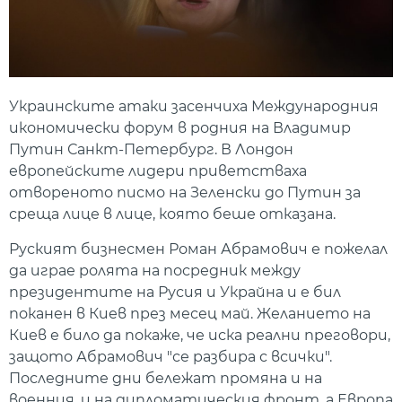
Украинските атаки засенчиха Международния
икономически форум в родния на Владимир
Путин Санкт-Петербург. В Лондон
европейските лидери приветстваха
отвореното писмо на Зеленски до Путин за
среща лице в лице, която беше отказана.
Руският бизнесмен Роман Абрамович е пожелал
да играе ролята на посредник между
президентите на Русия и Украйна и е бил
поканен в Киев през месец май. Желанието на
Киев е било да покаже, че иска реални преговори,
защото Абрамович "се разбира с всички".
Последните дни бележат промяна и на
военния, и на дипломатическия фронт, а Европа