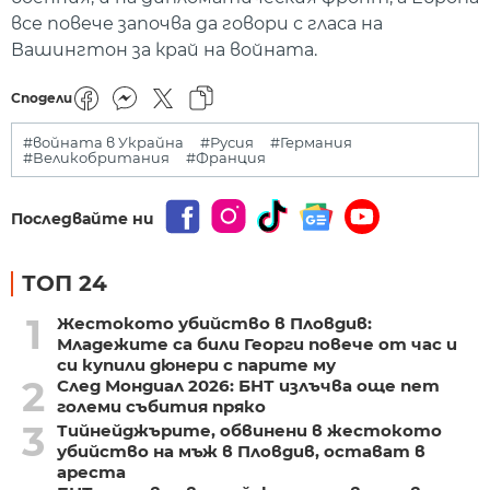
все повече започва да говори с гласа на
Вашингтон за край на войната.
Сподели
#войната в Украйна
#Русия
#Германия
#Великобритания
#Франция
Последвайте ни
ТОП 24
1
Жестокото убийство в Пловдив:
Младежите са били Георги повече от час и
си купили дюнери с парите му
2
След Мондиал 2026: БНТ излъчва още пет
големи събития пряко
3
Тийнейджърите, обвинени в жестокото
убийство на мъж в Пловдив, остават в
ареста