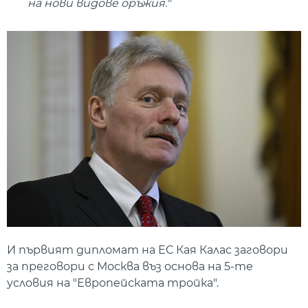
на нови видове оръжия."
И първият дипломат на ЕС Кая Калас заговори
за преговори с Москва въз основа на 5-те
условия на "Европейската тройка".