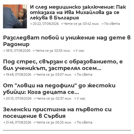
И след медицинско заключение: Пак
отказаха на Ива Михайлова да се
лекува в България
20:22, 07.08.2026
Чете се за: 03:42 мин.
По света
Разследват побой и унижение над дете в
Радомир
18:15, 07.08.2026
Чете се за: 02:55 мин.
У нас
Под стрес, свързан с образованието, е
бил ученикът, застрелял осем...
19:48, 07.08.2026
Чете се за: 03:07 мин.
По света
От "ловци на педофили" до жестоки
убийци: Кога децата се...
20:10, 07.08.2026
Чете се за: 02:37 мин.
У нас
Зеленски пристигна на първото си
посещение в Сърбия
21:46, 07.08.2026
Чете се за: 00:25 мин.
По света