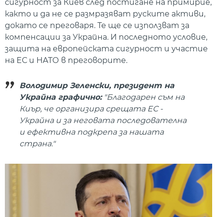
сигурност за Киев след постигане на примирие,
както и да не се размразяват руските активи,
докато се преговаря. Те ще се използват за
компенсации за Украйна. И последното условие,
защита на европейската сигурност и участие
на ЕС и НАТО в преговорите.
Володимир Зеленски, президент на
Украйна графично:
"Благодарен съм на
Киър, че организира срещата ЕС -
Украйна и за неговата последователна
и ефективна подкрепа за нашата
страна."