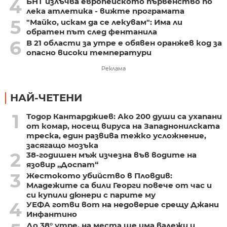
4
БНТ излъчва европейското първенство по
лека атлетика - вижте програмата
5
"Майко, искам да се лекувам": Има ли
обратен път след фентанила
6
В 21 области за утре е обявен оранжев код за
опасно високи температури
Реклама
НАЙ-ЧЕТЕНИ
1
Тодор Кантарджиев: Ако 200 души са ухапани
от комар, носещ вируса на Западнонилската
треска, един развива тежко усложнение,
засягащо мозъка
2
38-годишен мъж изчезна във водите на
язовир „Доспат“
3
Жестокото убийство в Пловдив:
Младежите са били Георги повече от час и
си купили дюнери с парите му
4
УЕФА готви вот на недоверие срещу Джани
Инфантино
До 38° утре, на места ще има валежи и