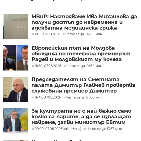
МВнР: Настояваме Ива Михаилова да
получи достъп до навременна и
адекватна медицинска грижа
18:51, 07.08.2026
Чете се за: 02:05 мин.
Европейския път на Молдова
обсъдиха по телефона премиерът
Радев и молдовският му колега
Тофан
18:50, 07.08.2026
Чете се за: 01:32 мин.
Председателят на Сметната
палата Димитър Главчев проверява
служебния премиер Димитър
Главчев?
16:47, 07.08.2026
Чете се за: 01:00 мин.
За културата не е най-важно само
колко са парите, а да се изплащат
навреме, заяви министър Евтим
Милошев
09:00, 07.08.2026 (обновена)
Чете се за: 13:57 мин.