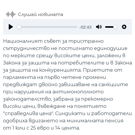
Слушай новината
-02:43
Play
Mute
Setti
Националният съвет за тристранно
сътрудничество не постигнато единодушие
по мерките срещу високите цени, заложени в
Закона за защита на потребителите и в Закона
за защита на конкуренцията. Приетите от
парламента на първо четене промени
предвиждат двойно завишаване на санкциите
при нарушения на антимонополното
законодателство, забрана за прекомерно
високи цени, въвеждане на понятието
"справедлива цена". Синдикати и работодатели
одобриха вдигането на минималната пенсия
от 1 юли с 25 евро и 14 цента.