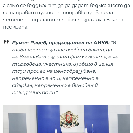
а само се въздържат, за да дадат възможност да
се направят нужните поправки до второ
четене. Синдикатите обаче изразиха своята
подкрепа.
Румен Радев, председател на АИКБ:
"И
това, което е за нас особено важно, да
не вменяват изрично философията, е че
търговеца, участника, изобщо в целия
този процес на ценообразуване,
непременно е лош, непременно е
сбъркал, непременно е виновен в
поведението си."