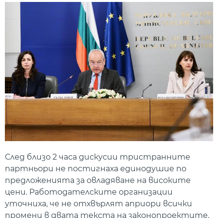
След близо 2 часа дискусии тристранните
партньори не постигнаха единодушие по
предложенията за овладяване на високите
цени. Работодателските организации
уточниха, че не отхвърлят априори всички
промени в двата текста на законопроектите,