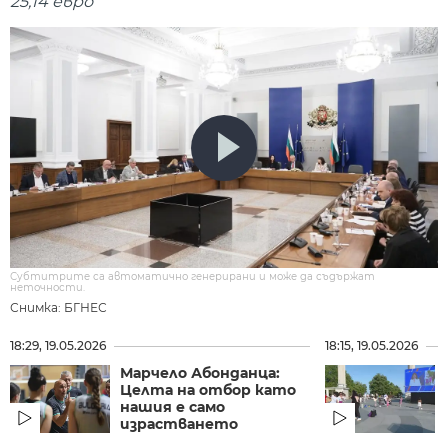
25,14 евро
Субтитрите са автоматично генерирани и може да съдържат
неточности.
Снимка: БГНЕС
18:29, 19.05.2026
18:15, 19.05.2026
Марчело Абонданца:
Целта на отбор като
нашия е само
израстването