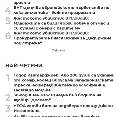
ареста
4
БНТ излъчва европейското първенство по
лека атлетика - вижте програмата
5
Жестокото убийство в Пловдив:
Младежите са били Георги повече от час и
си купили дюнери с парите му
6
Жестокото убийство в Пловдив:
Прокуратурата внася искане за „задържане
под стража“
Реклама
НАЙ-ЧЕТЕНИ
1
Тодор Кантарджиев: Ако 200 души са ухапани
от комар, носещ вируса на Западнонилската
треска, един развива тежко усложнение,
засягащо мозъка
2
38-годишен мъж изчезна във водите на
язовир „Доспат“
3
УЕФА готви вот на недоверие срещу Джани
Инфантино
До 38° утре, на места ще има валежи и