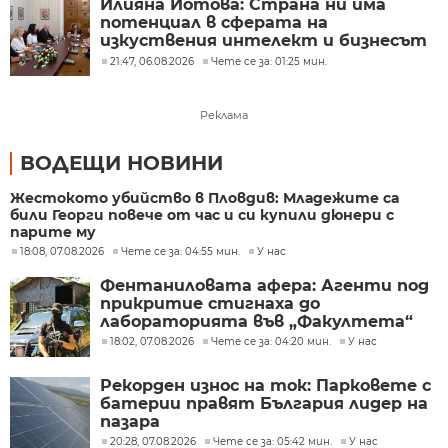
Илияна Йотова: Страна ни има
потенциал в сферата на
изкуствения интелект и бизнесът
забелязва тези перспективи
21:47, 06.08.2026
Чете се за: 01:25 мин.
Реклама
ВОДЕЩИ НОВИНИ
Жестокото убийство в Пловдив: Младежите са
били Георги повече от час и си купили дюнери с
парите му
18:08, 07.08.2026
Чете се за: 04:55 мин.
У нас
Фентаниловата афера: Агенти под
прикритие стигнаха до
лабораторията във „Факултета“
18:02, 07.08.2026
Чете се за: 04:20 мин.
У нас
Рекорден износ на ток: Парковете с
батерии правят България лидер на
пазара
20:28, 07.08.2026
Чете се за: 05:42 мин.
У нас