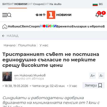
БНТ
БНТ
НОВИНИ
БНТ
Спорт
БНТ
На живо
BG
6
0
Новини
Свят
Спорт
Времето
България и еврото
Би
НАЗАД
Начало
Политика
У нас
Тристранният съвет не постигна
единодушно съгласие по мерките
срещу високите цени
Николай Минков
A+
A-
от
Всичко от автора
Запази
18:38, 19.05.2026
Чете се за: 02:45 мин.
У нас
Синдикати и работодатели одобриха
вдигането на минималната пенсия от 1 юли с