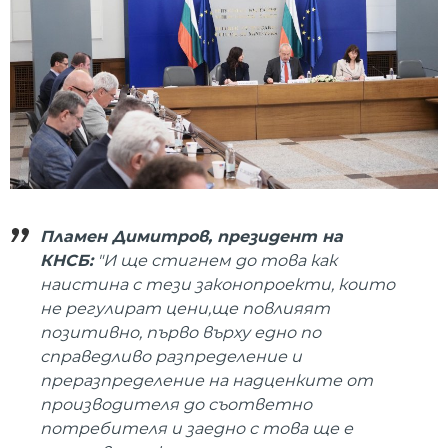
Пламен Димитров, президент на
КНСБ:
"И ще стигнем до това как
наистина с тези законопроекти, които
не регулират цени,ще повлияят
позитивно, първо върху едно по
справедливо разпределение и
преразпределение на надценките от
производителя до съответно
потребителя и заедно с това ще е