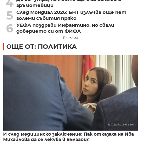
4
гръмотевици
5
След Мондиал 2026: БНТ излъчва още пет
големи събития пряко
6
УЕФА поздрави Инфантино, но свали
доверието си от ФИФА
Реклама
ОЩЕ ОТ: ПОЛИТИКА
И след медицинско заключение: Пак отказаха на Ива
Михайлова да се лекува в България