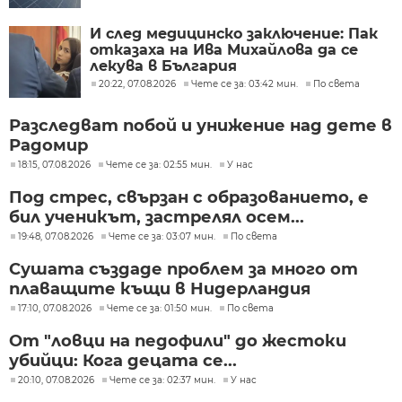
И след медицинско заключение: Пак
отказаха на Ива Михайлова да се
лекува в България
20:22, 07.08.2026
Чете се за: 03:42 мин.
По света
Разследват побой и унижение над дете в
Радомир
18:15, 07.08.2026
Чете се за: 02:55 мин.
У нас
Под стрес, свързан с образованието, е
бил ученикът, застрелял осем...
19:48, 07.08.2026
Чете се за: 03:07 мин.
По света
Сушата създаде проблем за много от
плаващите къщи в Нидерландия
17:10, 07.08.2026
Чете се за: 01:50 мин.
По света
От "ловци на педофили" до жестоки
убийци: Кога децата се...
20:10, 07.08.2026
Чете се за: 02:37 мин.
У нас