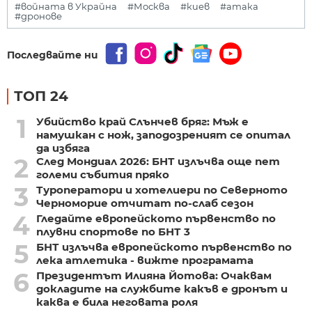
#войната в Украйна
#Москва
#киев
#атака
#дронове
Последвайте ни
ТОП 24
1
Убийство край Слънчев бряг: Мъж е
намушкан с нож, заподозреният се опитал
да избяга
2
След Мондиал 2026: БНТ излъчва още пет
големи събития пряко
3
Туроператори и хотелиери по Северното
Черноморие отчитат по-слаб сезон
4
Гледайте европейското първенство по
плувни спортове по БНТ 3
5
БНТ излъчва европейското първенство по
лека атлетика - вижте програмата
6
Президентът Илияна Йотова: Очаквам
докладите на службите какъв е дронът и
каква е била неговата роля