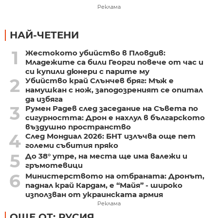
Реклама
НАЙ-ЧЕТЕНИ
1
Жестокото убийство в Пловдив:
Младежите са били Георги повече от час и
си купили дюнери с парите му
2
Убийство край Слънчев бряг: Мъж е
намушкан с нож, заподозреният се опитал
да избяга
3
Румен Радев след заседание на Съвета по
сигурността: Дрон е нахлул в българското
въздушно пространство
4
След Мондиал 2026: БНТ излъчва още пет
големи събития пряко
5
До 38° утре, на места ще има валежи и
гръмотевици
6
Министерството на отбраната: Дронът,
паднал край Кардам, е “Майя” - широко
използван от украинската армия
Реклама
ОЩЕ ОТ: РУСИЯ