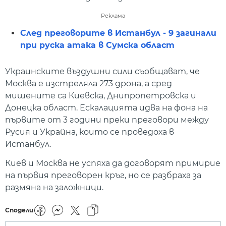
Реклама
След преговорите в Истанбул - 9 загинали
при руска атака в Сумска област
Украинските въздушни сили съобщават, че
Москва е изстреляла 273 дрона, а сред
мишените са Киевска, Днипропетровска и
Донецка област. Ескалацията идва на фона на
първите от 3 години преки преговори между
Русия и Украйна, които се проведоха в
Истанбул.
Киев и Москва не успяха да договорят примирие
на първия преговорен кръг, но се разбраха за
размяна на заложници.
Сподели