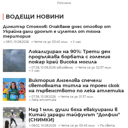
Реклама
ВОДЕЩИ НОВИНИ
Димитър Стоянов: Очакваме днес отговор от
Украйна дали дронът е излетял от тяхна
територия
08:11, 10.08.2026
Чете се за: 03:40 мин.
У нас
Локализиран на 90%: Трети ден
продължава борбата с големия
пожар край Висока могила
07:28, 10.08.2026 (обновена)
Чете се за: 02:37 мин.
У нас
Виктория Ангелова спечели
световната титла на троен скок
на първенството по лека атлетика
до 20 год. в Юджийн
07:38, 10.08.2026
Чете се за: 01:37 мин.
Лека атлетика
Над 1 млн. души бяха евакуирани в
Китай заради тайфунът "Долфин"
(СНИМКИ)
08:02, 10.08.2026
Чете се за: 00:45 мин.
По света