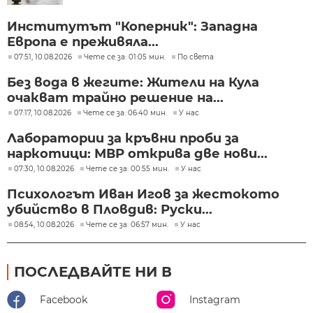
Институтът "Коперник": Западна
Европа е преживяла...
07:51, 10.08.2026
Чете се за: 01:05 мин.
По света
Без вода в жегите: Жители на Кула
очакват трайно решение на...
07:17, 10.08.2026
Чете се за: 06:40 мин.
У нас
Лаборатории за кръвни проби за
наркотици: МВР открива две нови...
07:30, 10.08.2026
Чете се за: 00:55 мин.
У нас
Психологът Иван Игов за жестокото
убийство в Пловдив: Руски...
08:54, 10.08.2026
Чете се за: 06:57 мин.
У нас
ПОСЛЕДВАЙТЕ НИ В
Facebook
Instagram