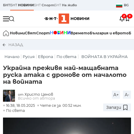
БНТ
БНТ
НОВИНИ
БНТ
Спорт
БНТ
На живо
BG
2
0
Новини
Свят
Спорт
Времето
България и еврото
Би
НАЗАД
Начало
Русия
Европа
По света
ВОЙНАТА В УКРАЙНА
Украйна преживя най-мащабната
руска атака с дронове от началото
на войната
Христо Ценов
A+
A-
от
Всичко от автора
16:38, 18.05.2025
Чете се за: 00:52 мин.
Запази
По света