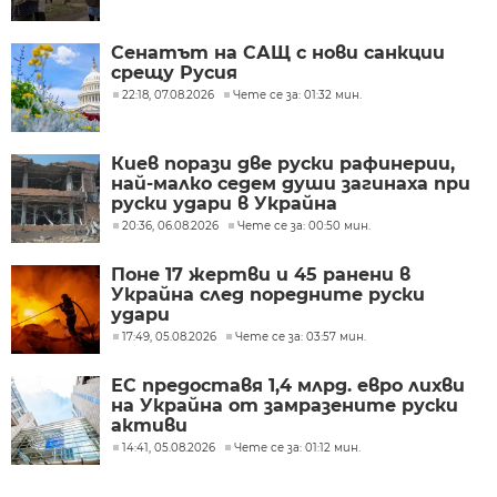
Сенатът на САЩ с нови санкции
срещу Русия
22:18, 07.08.2026
Чете се за: 01:32 мин.
Киев порази две руски рафинерии,
най-малко седем души загинаха при
руски удари в Украйна
20:36, 06.08.2026
Чете се за: 00:50 мин.
Поне 17 жертви и 45 ранени в
Украйна след поредните руски
удари
17:49, 05.08.2026
Чете се за: 03:57 мин.
ЕС предоставя 1,4 млрд. евро лихви
на Украйна от замразените руски
активи
14:41, 05.08.2026
Чете се за: 01:12 мин.