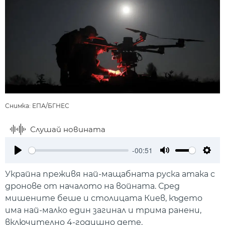
Снимка: ЕПА/БГНЕС
Слушай новината
-00:51
Play
Mute
Setti
Украйна преживя най-мащабната руска атака с
дронове от началото на войната. Сред
мишените беше и столицата Киев, където
има най-малко един загинал и трима ранени,
включително 4-годишно дете.