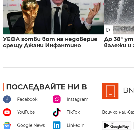
УЕФА готви вот на недоверие
До 38° ут
срещу Джани Инфантино
валежи и
ПОСЛЕДВАЙТЕ НИ В
BN
Facebook
Instagram
Всичко най-в
YouTube
TikTok
Google News
LinkedIn