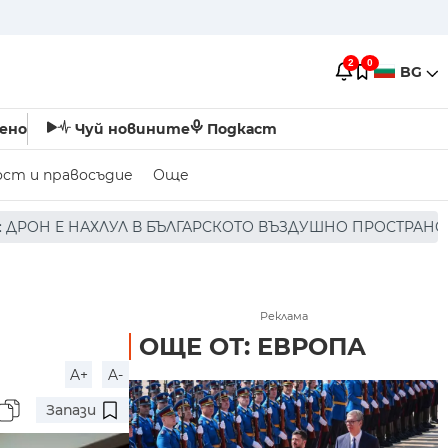
2
0
BG
ено
Чуй новините
Подкаст
ост и правосъдие
Още
 БЪЛГАРСКОТО ВЪЗДУШНО ПРОСТРАНСТВО * * * НЯМА ПОР
Реклама
ОЩЕ ОТ: ЕВРОПА
A+
A-
Запази