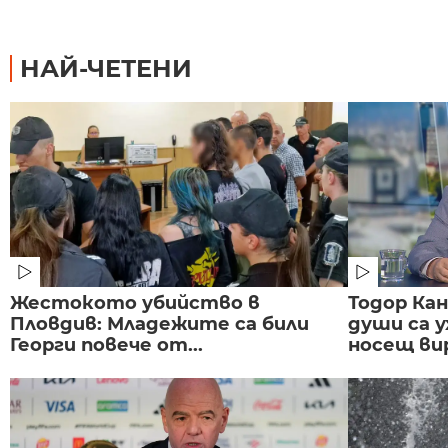
НАЙ-ЧЕТЕНИ
Жестокото убийство в
Тодор Ка
Пловдив: Младежите са били
души са у
Георги повече от...
носещ вир