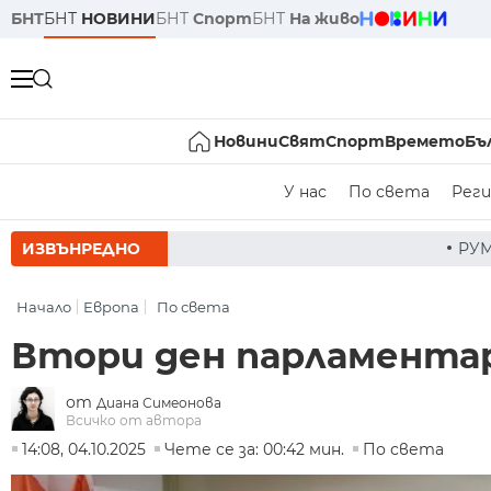
БНТ
БНТ
НОВИНИ
БНТ
Спорт
БНТ
На живо
Новини
Свят
Спорт
Времето
Бъ
У нас
По света
Реги
ИЗВЪНРЕДНО
РУМЕН РАДЕВ СЛЕД ЗА
Начало
Европа
По света
Втори ден парламентар
от
Диана Симеонова
Всичко от автора
14:08, 04.10.2025
Чете се за: 00:42 мин.
По света