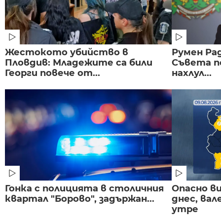
Жестокото убийство в
Румен Рад
Пловдив: Младежите са били
Съвета п
Георги повече от...
нахлул...
Гонка с полицията в столичния
Опасно в
квартал "Борово", задържан...
днес, ва
утре