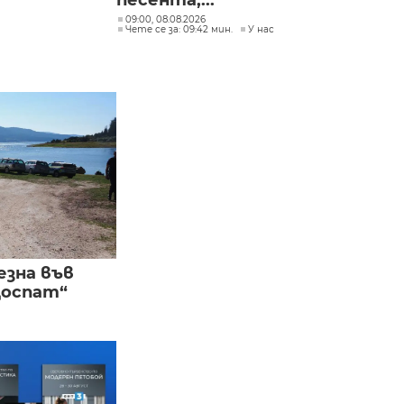
песента,...
09:00, 08.08.2026
Чете се за: 09:42 мин.
У нас
езна във
Доспат“