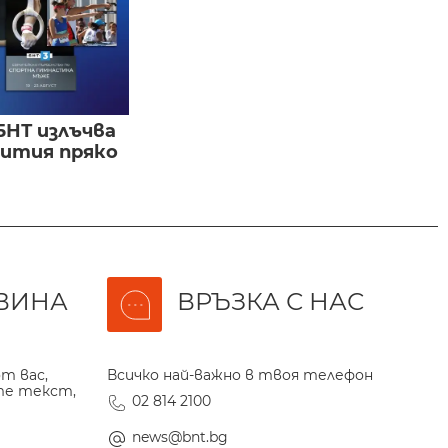
БНТ излъчва
бития пряко
ВИНА
ВРЪЗКА С НАС
т вас,
Всичко най-важно в твоя телефон
те текст,
02 814 2100
news@bnt.bg