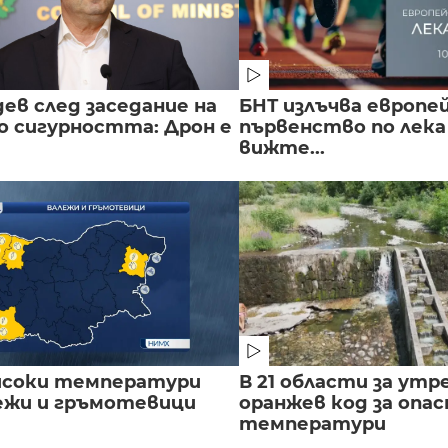
ев след заседание на
БНТ излъчва европе
о сигурността: Дрон е
първенство по лека
вижте...
исоки температури
В 21 области за утр
лежи и гръмотевици
оранжев код за опас
температури