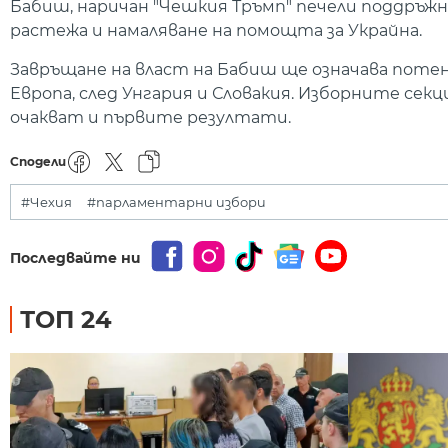
Бабиш, наричан "Чешкия Тръмп" печели поддръжн
растежа и намаляване на помощта за Украйна.
Завръщане на власт на Бабиш ще означава поте
Европа, след Унгария и Словакия. Изборните секц
очакват и първите резултати.
Сподели
#Чехия
#парламентарни избори
Последвайте ни
ТОП 24