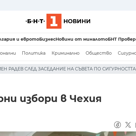
лгария и еврото
Бизнес
Новини от миналото
БНТ Провер
онални
Политика
Криминално
Общество
Сигурн
СЕДАНИЕ НА СЪВЕТА ПО СИГУРНОСТТА: ДРОН Е НАХЛУЛ В
ни избори в Чехия