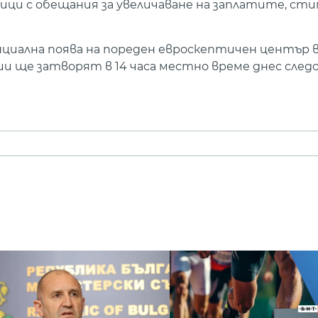
ици с обещания за увеличаване на заплатите, сти
нциална поява на пореден евроскептичен център 
ии ще затворят в 14 часа местно време днес следо