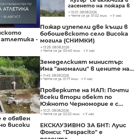
"Кугър" се включиха в
гасенето на пожара в
Асеновградско
15:01, 08.08.2026
Чете се за: 01:02 мин.
У нас
(СНИМКИ)
Пожар изпепели две къщи в
йското
бобошевското село Висока
 атлетика -
могила (СНИМКИ)
13:29, 08.08.2026
Чете се за: 00:40 мин.
У нас
Земеделският министър:
Има "аномалии" в цените на...
11:45, 08.08.2026
Чете се за: 01:17 мин.
У нас
Проверките на НАП: Почти
всеки втори обект по
Южното Черноморие е с...
10:21, 08.08.2026
Чете се за: 02:02 мин.
У нас
е е обявен
но високи
ЕКСКЛУЗИВНО ЗА БНТ: Луис
Фонси: "Despacito" е