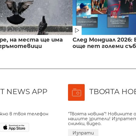
ре, на места ще има
След Мондиал 2026: 
 гръмотевици
още пет големи съ
T NEWS APP
ТВОЯТА НО
ажно в твоя телефон
"Твоята новина"! Новините о
нашите зрители! Изпрате
снимки, видео.
Изпрати