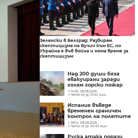
Зеленски в Белград: Разбирам
скептицизма на Вучич към ЕС, но
Украйна е във война и няма време за
скептицизъм
Над 200 души бяха
евакуирани заради
голям горски пожар
край езерото Гарда в
14:55, 08.08.2026
Чете се за: 01:42 мин.
Северна Италия
Испания въведе
временен граничен
контрол на полетите
и корабите
08:14, 08.08.2026
Чете се за: 00:45 мин.
пристигащи от
Италия
Руска атака порази