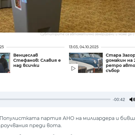
Субтитрите са автоматично генерирани и може да 
025
13:03, 04.10.2025
Венцеслав
Стара Загор
Стефанов: Славия е
домакин на 
над всички
ретро авто
събор
-00:42
M
. Популистката партия АНО на милиардера и бив
роучвания преди вота.