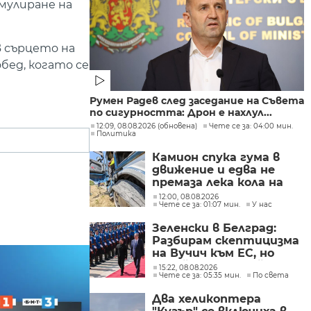
мулиране на
в сърцето на
бед, когато се
Румен Радев след заседание на Съвета
по сигурността: Дрон е нахлул...
12:09, 08.08.2026 (обновена)
Чете се за: 04:00 мин.
Политика
Камион спука гума в
движение и едва не
премаза лека кола на
Подбалканския път
12:00, 08.08.2026
Чете се за: 01:07 мин.
У нас
(СНИМКИ)
Зеленски в Белград:
Разбирам скептицизма
на Вучич към ЕС, но
Украйна е във война и
15:22, 08.08.2026
Чете се за: 05:35 мин.
По света
няма време за
скептицизъм
Два хеликоптера