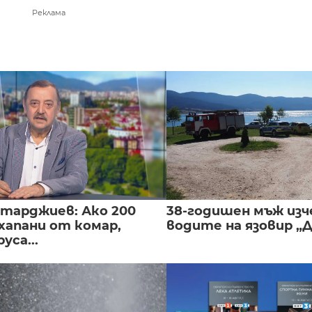
Реклама
нтарджиев: Ако 200
38-годишен мъж изч
хапани от комар,
водите на язовир „
уса...