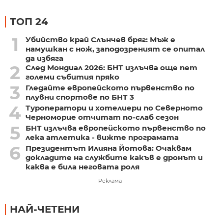
ТОП 24
1
Убийство край Слънчев бряг: Мъж е
намушкан с нож, заподозреният се опитал
да избяга
2
След Мондиал 2026: БНТ излъчва още пет
големи събития пряко
3
Гледайте европейското първенство по
плувни спортове по БНТ 3
4
Туроператори и хотелиери по Северното
Черноморие отчитат по-слаб сезон
5
БНТ излъчва европейското първенство по
лека атлетика - вижте програмата
6
Президентът Илияна Йотова: Очаквам
докладите на службите какъв е дронът и
каква е била неговата роля
Реклама
НАЙ-ЧЕТЕНИ