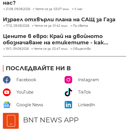
нас?
21:08, 09.08.2026
Чете се за: 03:07 мин.
У нас
Израел отхвърли плана на САЩ за Газа
17:12, 09.08.2026
Чете се за: 01:42 мин.
По света
Цените в евро: Край на двойното
обозначаване на етикетите - как...
19:11, 09.08.2026
Чете се за: 02:47 мин.
Общество
ПОСЛЕДВАЙТЕ НИ В
Facebook
Instagram
YouTube
TikTok
Google News
LinkedIn
BNT NEWS APP