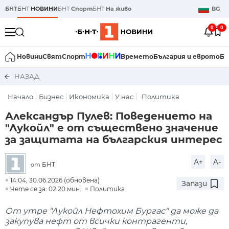
БНТ
БНТ
НОВИНИ
БНТ
Спорт
БНТ
На живо
BG
0
0
Новини
Свят
Спорт
Времето
България и еврото
Би
НАЗАД
Начало
Бизнес
Икономика
У нас
Политика
Александър Пулев: Поведението на
"Лукойл" е от съществено значение
за защитата на българския интерес
A+
A-
БНТ
от
14:04, 30.06.2026 (обновена)
Запази
Чете се за: 02:20 мин.
Политика
От утре "Лукойл Нефтохим Бургас" да може да
закупува нефт от всички контрагенти,