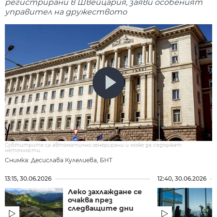
регистрирани в Швейцария, заяви особеният
управител на дружеството
Субтитрите са автоматично генерирани и може да съдържат
неточности.
Снимка: Десислава Кулелиева, БНТ
13:15, 30.06.2026
12:40, 30.06.2026
Леко захлаждане се
очаква през
следващите дни