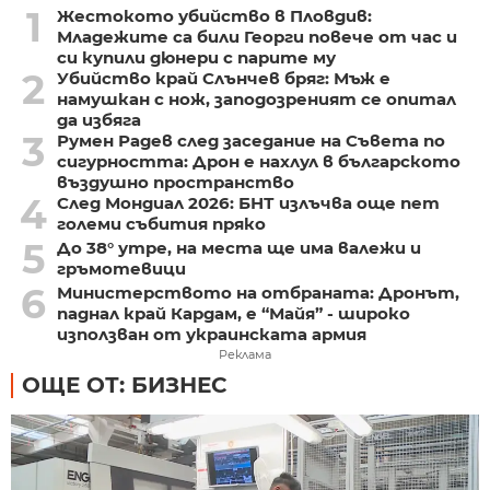
1
Жестокото убийство в Пловдив:
Младежите са били Георги повече от час и
си купили дюнери с парите му
2
Убийство край Слънчев бряг: Мъж е
намушкан с нож, заподозреният се опитал
да избяга
3
Румен Радев след заседание на Съвета по
сигурността: Дрон е нахлул в българското
въздушно пространство
4
След Мондиал 2026: БНТ излъчва още пет
големи събития пряко
5
До 38° утре, на места ще има валежи и
гръмотевици
6
Министерството на отбраната: Дронът,
паднал край Кардам, е “Майя” - широко
използван от украинската армия
Реклама
ОЩЕ ОТ: БИЗНЕС