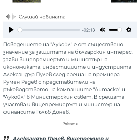
Слушай новината
-02:13
Play
Mute
Setti
Поведението на "Лукойл" е от съществено
значение за защитата на българския интерес,
заяви вицепремиерът и министър на
икономиката, инвестициите и индустрията
Александър Пулев след среща на премиера
Румен Радев с представители на
ръководството на компаниите "Литаско" и
"Лукойл" в Министерския съвет. В срещата
участва и вицепремиерът и министър на
финансите Гълъб Донев.
Реклама
Александър Пулев, вицепремиер и