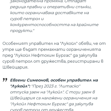
законодателна промяна. Отпадат
редица правни и оперативни спънки,
които ограничаваха доставките на
суров петрол и
конкурентоспособността на крайните
продукти."
Особеният управител на "Лукойл" обяви, че от
утре ще бъдат премахнати ограниченията
пред "Лукойл Нефтохим Бургас" да закупува
суров петрол от дружества, регистрирани в
Швейцария.
Евгени Симеонов, особен управител на
"Лукойл":
"През 2023 г. "Литаско"
отпуска заем на "Лукойл". С този заем в
Швейцария са наложени ограничения на
"Лукойл Нефтохим Бургас" да закупува
суров петрол от дружества,