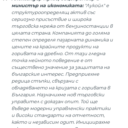
министър на икономиката:
"Лукойл" е
структуроопределящ актив със
сериозно присъствие и широка
търговска мрежа от бензиностанции в
цялата страна. Компанията до голяма
степен определя пазарната динамика и
цените на крайните продукти на
горивата на дребно. От тази гледна
точка нейното поведение е от
съществено значение за защитата на
българския интерес. Предприехме
редица стъпки, свързани с
овладяването на кризата с горивата в
България. Назначихме нов търговски
управител с доказан опит. Той ще
въведе модерни управленски практики
и високи стандарти на отчетност,
както и независим одит. Инициирахме