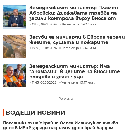
Земеделският министър Пламен
Абровски: Държавата трябва да
засили контрола върху вноса от
трети страни
08:51, 09.08.2026
Чете се за: 09:27 мин.
Загуби за милиарди в Европа заради
жегите, сушата и пожарите
17:38, 08.08.2026
Чете се за: 02:47 мин.
Земеделският министър: Има
"аномалии" в цените на вносните
плодове и зеленчуци
11:45, 08.08.2026
Чете се за: 01:17 мин.
Реклама
ВОДЕЩИ НОВИНИ
Посланикът на Украйна Олеся Илашчук се очаква
днес в МВнР заради падналия дрон край Кардам