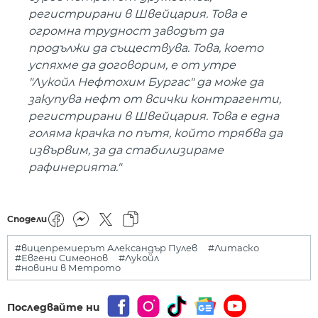
регистрирани в Швейцария. Това е
огромна трудност заводът да
продължи да съществува. Това, което
успяхме да договорим, е от утре
"Лукойл Нефтохим Бургас" да може да
закупува нефт от всички контрагенти,
регистрирани в Швейцария. Това е една
голяма крачка по пътя, който трябва да
извървим, за да стабилизираме
рафинерията."
Сподели
#вицепремиерът Александър Пулев
#Литаско
#Евгени Симеонов
#Лукойл
#новини в Метрото
Последвайте ни