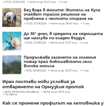
07:22, 10.08.2026
Чете се за: 01:47 мин.
У нас
Без вода в жегите: Жители на Кула
очакват трайно решение на
проблема с честото спиране на
водоподаването
07:20, 10.08.2026
Чете се за: 06:40 мин.
У нас
До 35° днес, в средата на седмицата
ще нахлува по-хладен въздух
05:55, 10.08.2026
Чете се за: 01:57 мин.
У нас
Продължава гасенето на големия
пожар край бобошевското село
Висока могила
19:55, 09.08.2026
Чете се за: 00:57 мин.
У нас
Иран постави нови условия за
отварянето на Ормузкия проток
18:09, 09.08.2026 (обновена)
Чете се за: 03:15 мин.
По света
Как се променя профилът на летовника у