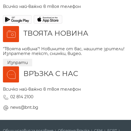
Всичко най-важно в твоя телефон
ТВОЯТА НОВИНА
"Твоята новина"! Новините от вас, нашите зрители!
Изпратете текст, снимки, видео.
Изпрати
ВРЪЗКА С НАС
Всичко най-важно в твоя телефон
02 814 2100
news@bnt.bg
Общи условия за ползване
Обратна връзка
СЕМ
ECPT