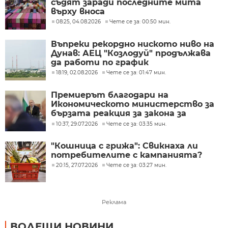
съдят заради последните мита
върху вноса
08:25, 04.08.2026
Чете се за: 00:50 мин.
Въпреки рекордно ниското ниво на
Дунав: АЕЦ "Козлодуй" продължава
да работи по график
18:19, 02.08.2026
Чете се за: 01:47 мин.
Премиерът благодари на
Икономическото министерство за
бързата реакция за закона за
рафинерията в Бургас
10:37, 29.07.2026
Чете се за: 03:35 мин.
"Кошница с грижа": Свикнаха ли
потребителите с кампанията?
20:15, 27.07.2026
Чете се за: 03:27 мин.
Реклама
ВОДЕЩИ НОВИНИ