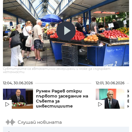
Субтитрите са автоматично генерирани и може да съдържат
неточности.
12:04, 30.06.2026
12:01, 30.06.2026
Румен Радев откри
И
първото заседание на
М
Съвета за
Б
инвестициите
на
Слушай новината