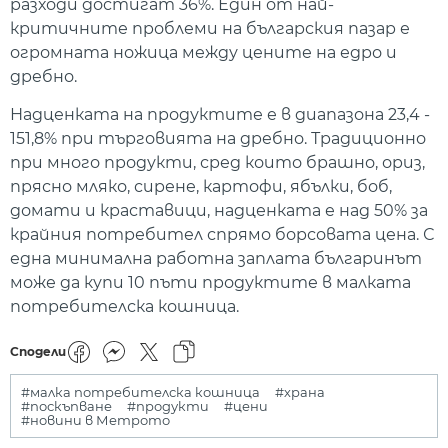
разходи достигат 36%. Един от най-
критичните проблеми на българския пазар е
огромната ножица между цените на едро и
дребно.
Надценката на продуктите е в диапазона 23,4 -
151,8% при търговията на дребно. Традиционно
при много продукти, сред които брашно, ориз,
прясно мляко, сирене, картофи, ябълки, боб,
домати и краставици, надценката е над 50% за
крайния потребител спрямо борсовата цена. С
една минимална работна заплата българинът
може да купи 10 пъти продуктите в малката
потребителска кошница.
Сподели
#малка потребителска кошница
#храна
#поскъпване
#продукти
#цени
#новини в Метрото