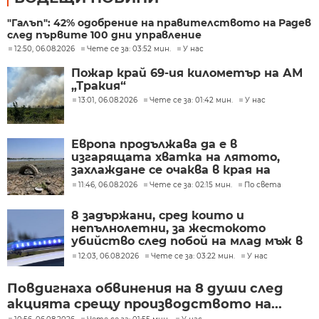
"Галъп": 42% одобрение на правителството на Радев
след първите 100 дни управление
12:50, 06.08.2026
Чете се за: 03:52 мин.
У нас
Пожар край 69-ия километър на АМ
„Тракия“
13:01, 06.08.2026
Чете се за: 01:42 мин.
У нас
Европа продължава да е в
изгарящата хватка на лятото,
захлаждане се очаква в края на
седмицата
11:46, 06.08.2026
Чете се за: 02:15 мин.
По света
8 задържани, сред които и
непълнолетни, за жестокото
убийство след побой на млад мъж в
Пловдив
12:03, 06.08.2026
Чете се за: 03:22 мин.
У нас
Повдигнаха обвинения на 8 души след
акцията срещу производството на...