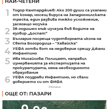
НАЙ-ЧЕТЕНИ
1
Тодор Кантарджиев: Ако 200 души са ухапани
от комар, носещ вируса на Западнонилската
треска, един развива тежко усложнение,
засягащо мозъка
2
38-годишен мъж изчезна във водите на
язовир „Доспат“
3
България посреща чудотворната икона на
Света Богородица – "Хавайска"
4
УЕФА готви вот на недоверие срещу Джани
Инфантино
5
Ива Михайлова: Полицаят, направил
измерванията за експертизата на
прокуратурата, няма необходимото
образование
6
УЕФА поздрави Инфантино, но свали
доверието си от ФИФА
Реклама
ОЩЕ ОТ: ПАЗАРИ