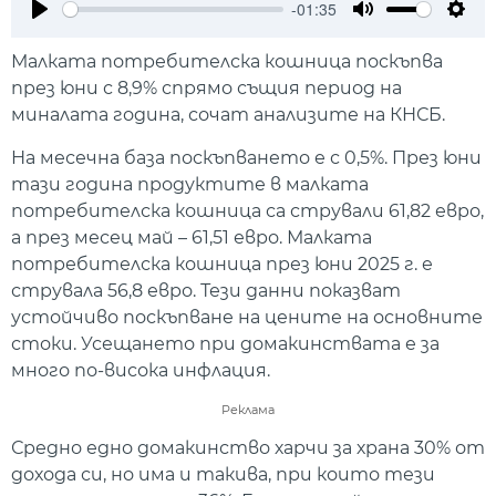
-01:35
Play
Mute
Setti
Малката потребителска кошница поскъпва
през юни с 8,9% спрямо същия период на
миналата година, сочат анализите на КНСБ.
На месечна база поскъпването е с 0,5%. През юни
тази година продуктите в малката
потребителска кошница са стрували 61,82 евро,
а през месец май – 61,51 евро. Малката
потребителска кошница през юни 2025 г. е
струвала 56,8 евро. Тези данни показват
устойчиво поскъпване на цените на основните
стоки. Усещането при домакинствата е за
много по-висока инфлация.
Реклама
Средно едно домакинство харчи за храна 30% от
дохода си, но има и такива, при които тези