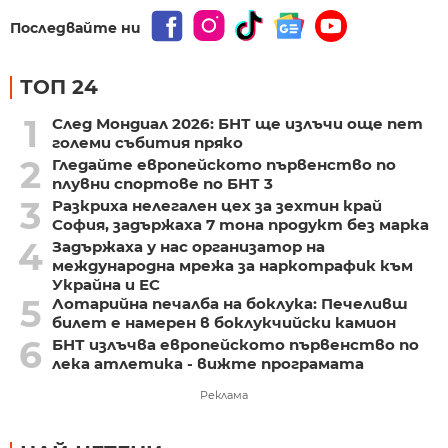
Последвайте ни
ТОП 24
1
След Мондиал 2026: БНТ ще излъчи още пет
големи събития пряко
2
Гледайте европейското първенство по
плувни спортове по БНТ 3
3
Разкриха нелегален цех за зехтин край
София, задържаха 7 тона продукт без марка
4
Задържаха у нас организатор на
международна мрежа за наркотрафик към
Украйна и ЕС
5
Лотарийна печалба на боклука: Печеливш
билет е намерен в боклукчийски камион
6
БНТ излъчва европейското първенство по
лека атлетика - вижте програмата
Реклама