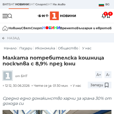
БНТ
БНТ
НОВИНИ
БНТ
Спорт
БНТ
На живо
BG
5
0
Новини
Свят
Спорт
Времето
България и еврото
Би
НАЗАД
Начало
Пазари
Икономика
Общество
У нас
Малката потребителска кошница
поскъпва с 8,9% през юни
A+
A-
БНТ
от
Запази
12:12, 30.06.2026
Чете се за: 01:30 мин.
У нас
Средно едно домакинство харчи за храна 30% от
дохода си