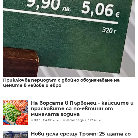
Приключва периодът с двойно обозначаване на
цените в левове и евро
На борсата в Първенец - кайсиите и
прасковите са по-евтини от
миналата година
09:31, 04.08.2026
Чете се за: 03:17 мин.
Нови дела срещу Тръмп: 25 щата го