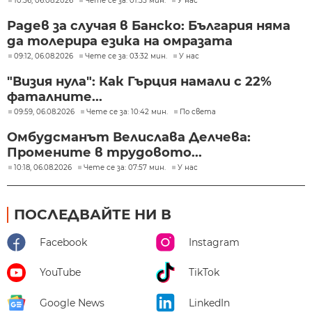
10:56, 06.08.2026
Чете се за: 01:55 мин.
У нас
Радев за случая в Банско: България няма
да толерира езика на омразата
09:12, 06.08.2026
Чете се за: 03:32 мин.
У нас
"Визия нула": Как Гърция намали с 22%
фаталните...
09:59, 06.08.2026
Чете се за: 10:42 мин.
По света
Омбудсманът Велислава Делчева:
Промените в трудовото...
10:18, 06.08.2026
Чете се за: 07:57 мин.
У нас
ПОСЛЕДВАЙТЕ НИ В
Facebook
Instagram
YouTube
TikTok
Google News
LinkedIn