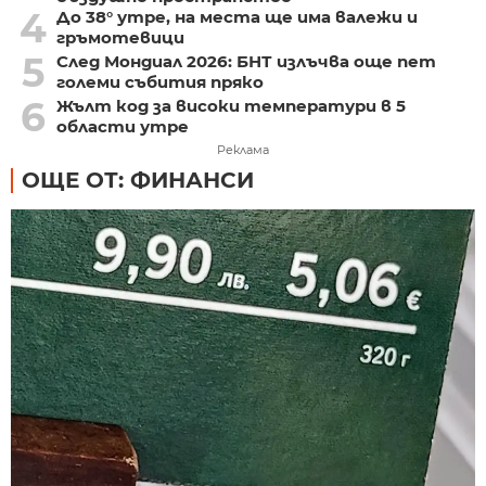
4
До 38° утре, на места ще има валежи и
гръмотевици
5
След Мондиал 2026: БНТ излъчва още пет
големи събития пряко
6
Жълт код за високи температури в 5
области утре
Реклама
ОЩЕ ОТ: ФИНАНСИ