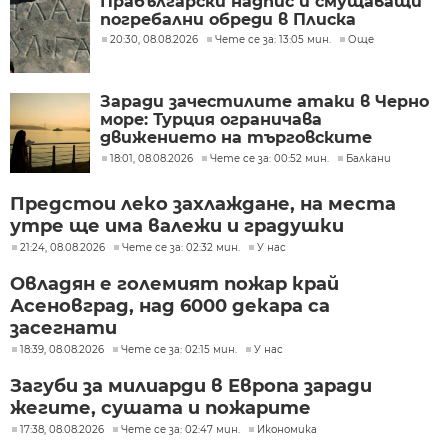
Прабългарски надпис и смущаващи
погребални обреди в Плиска
20:30, 08.08.2026
Чете се за: 13:05 мин.
Още
Заради зачестилите атаки в Черно
море: Турция ограничава
движението на търговските
кораби
18:01, 08.08.2026
Чете се за: 00:52 мин.
Балкани
Предстои леко захлаждане, на места
утре ще има валежи и градушки
21:24, 08.08.2026
Чете се за: 02:32 мин.
У нас
Овладян е големият пожар край
Асеновград, над 6000 декара са
засегнати
18:39, 08.08.2026
Чете се за: 02:15 мин.
У нас
Загуби за милиарди в Европа заради
жегите, сушата и пожарите
17:38, 08.08.2026
Чете се за: 02:47 мин.
Икономика