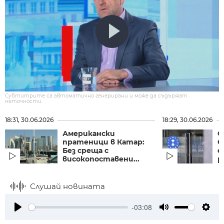
Субтитрите са автоматично генерирани и може да съдържат
неточности.
18:31, 30.06.2026
18:29, 30.06.2026
Американски
О
пратеници в Катар:
С
Без среща с
е
високопоставени...
р
Слушай новината
-03:08
Play
Mute
Setti