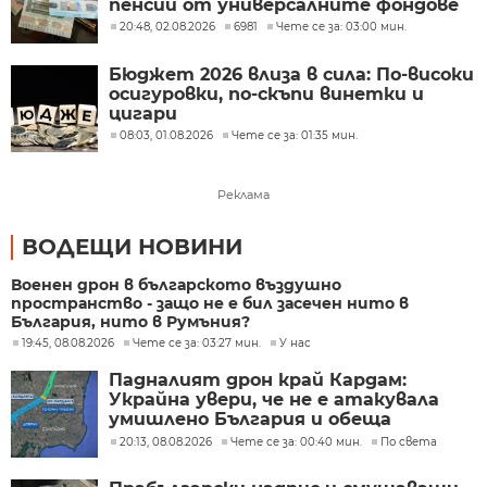
пенсии от универсалните фондове
20:48, 02.08.2026
6981
Чете се за: 03:00 мин.
Бюджет 2026 влиза в сила: По-високи
осигуровки, по-скъпи винетки и
цигари
08:03, 01.08.2026
Чете се за: 01:35 мин.
Реклама
ВОДЕЩИ НОВИНИ
Военен дрон в българското въздушно
пространство - защо не е бил засечен нито в
България, нито в Румъния?
19:45, 08.08.2026
Чете се за: 03:27 мин.
У нас
Падналият дрон край Кардам:
Украйна увери, че не е атакувала
умишлено България и обеща
разследване
20:13, 08.08.2026
Чете се за: 00:40 мин.
По света