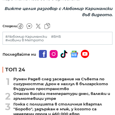
Вижте целия разговор с Любомир Каримански
във видеото.
Сподели
#Любомир Каримански
#БНБ
#новини в Метрото
Последвайте ни
ТОП 24
1
Румен Радев след заседание на Съвета по
сигурността: Дрон е нахлул в българското
въздушно пространство
2
Опасно високи температури днес, валежи и
гръмотевици утре
3
Гонка с полицията в столичния квартал
"Борово", задържан е мъж, у когото са
намерени дрога и 460 000 евро