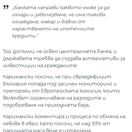
„Банката направи каквото може за да
охлади и забелязваме, че има такова
охлаждане, макар и бавно от
нарастването на ипотечните
кредити.“
Той допълни, че освен централната банка, и
държавата трябва да създава алтернативи за
инвестиции на гражданите.
Каримански посочи, че при свръхдефицит
България попада под засилен мониторинг и
препоръки от Европейската комисия, които
включват ограничаване на разходите и
подобряване на приходната база.
Каримански коментира и процеса по обмяна на
левове в евро, като посочи, че над 93% от
паричната маса вече е изтеглена.