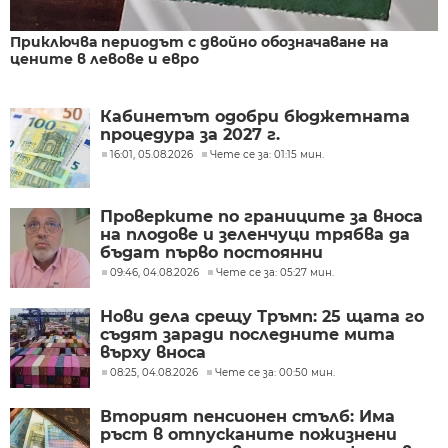
Приключва периодът с двойно обозначаване на
цените в левове и евро
Кабинетът одобри бюджетната
процедура за 2027 г.
16:01, 05.08.2026
Чете се за: 01:15 мин.
Проверките по границите за вноса
на плодове и зеленчуци трябва да
бъдат първо постоянни
09:46, 04.08.2026
Чете се за: 05:27 мин.
Нови дела срещу Тръмп: 25 щата го
съдят заради последните мита
върху вноса
08:25, 04.08.2026
Чете се за: 00:50 мин.
Вторият пенсионен стълб: Има
ръст в отпусканите пожизнени