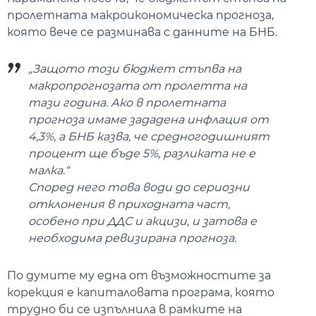
пролетната макроикономическа прогноза,
която вече се разминава с данните на БНБ.
„Защото този бюджет стъпва на
макропрогнозата от пролетта на
тази година. Ако в пролетната
прогноза имаме зададена инфлация от
4,3%, а БНБ казва, че средногодишният
процент ще бъде 5%, разликата не е
малка.“
Според него това води до сериозни
отклонения в приходната част,
особено при ДДС и акцизи, и затова е
необходима ревизирана прогноза.
По думите му една от възможностите за
корекция е капиталовата програма, която
трудно би се изпълнила в рамките на