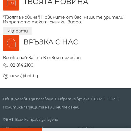
ТВОЯТА НОВИНА
"Твоята новина"! Новините от вас, нашите зрители!
Изпратете текст, снимки, видео.
Изпрати
ВРЪЗКА С НАС
Всичко най-важно в твоя телефон
02 814 2100
news@bnt.bg
Общи условия за ползване
Обратна връзка
СЕМ
ECPT
Политика за защита на личните данни
©БНТ. Всички права запазени
Гледайте новините за деня на БНТ в Метрото