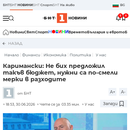
БНТ
БНТ
НОВИНИ
БНТ
Спорт
БНТ
На живо
BG
5
0
Новини
Свят
Спорт
Времето
България и еврото
Би
НАЗАД
Начало
Финанси
Икономика
Политика
У нас
Каримански: Не бих предложил
такъв бюджет, нужни са по-смели
мерки в разходите
A+
A-
БНТ
от
Запази
18:53, 30.06.2026
Чете се за: 03:35 мин.
У нас