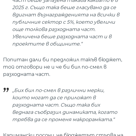
част беше запазена такава каквато е в
2025 г. Също така беше гласувано да се
вдигнат възнагражденията на всички в
публичния сектор с 5%, което увеличи
още толкова разходната част.
Увеличена беше разходната част и в
проектите в общините.“
Попитан дали би предложил такъв бюджет,
той отговори не и че би бил по-смел в
разходната част.
„Бих бил по-смел в различни мерки,
които могат да се приложат в
разходната част. Също така бих
веднага съобразил динамиката, когато
трябва да се променя макрорамката.“
Каримански посочи, че бюджетът стъпва на