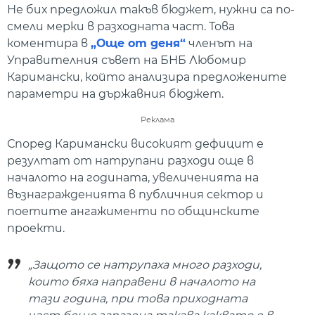
Не бих предложил такъв бюджет, нужни са по-
смели мерки в разходната част. Това
коментира в
„Още от деня“
членът на
Управителния съвет на БНБ Любомир
Каримански, който анализира предложените
параметри на държавния бюджет.
Реклама
Според Каримански високият дефицит е
резултат от натрупани разходи още в
началото на годината, увеличенията на
възнагражденията в публичния сектор и
поетите ангажименти по общинските
проекти.
„Защото се натрупаха много разходи,
които бяха направени в началото на
тази година, при това приходната