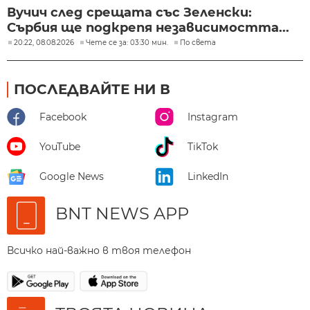
Вучич след срещата със Зеленски:
Сърбия ще подкрепя независимостта...
20:22, 08.08.2026
Чете се за: 03:30 мин.
По света
ПОСЛЕДВАЙТЕ НИ В
Facebook
Instagram
YouTube
TikTok
Google News
LinkedIn
BNT NEWS APP
Всичко най-важно в твоя телефон