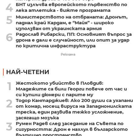
4
БНТ излъчва европейското първенство по
лека атлетика - вижте програмата
5
Министерството на отбраната: Дронът,
паднал край Кардам, е “Майя” - широко
използван от украинската армия
6
Радослав Рибарски, ПП: Основният въпрос за
дрона е дали е случайност, или опит за удар
по критична инфраструктура
Реклама
НАЙ-ЧЕТЕНИ
1
Жестокото убийство в Пловдив:
Младежите са били Георги повече от час и
си купили дюнери с парите му
2
Тодор Кантарджиев: Ако 200 души са ухапани
от комар, носещ вируса на Западнонилската
треска, един развива тежко усложнение,
засягащо мозъка
3
Румен Радев след заседание на Съвета по
сигурността: Дрон е нахлул в българското
въздушно пространство