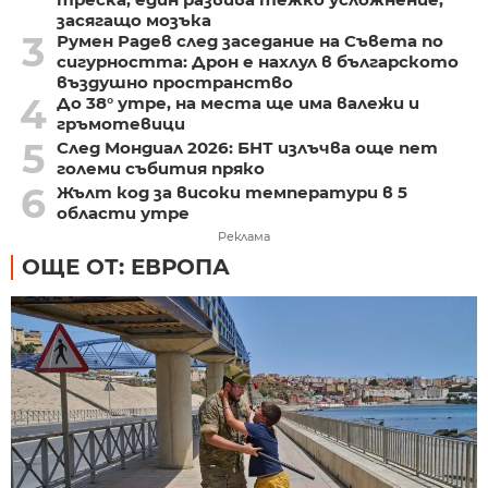
засягащо мозъка
3
Румен Радев след заседание на Съвета по
сигурността: Дрон е нахлул в българското
въздушно пространство
4
До 38° утре, на места ще има валежи и
гръмотевици
5
След Мондиал 2026: БНТ излъчва още пет
големи събития пряко
6
Жълт код за високи температури в 5
области утре
Реклама
ОЩЕ ОТ: ЕВРОПА