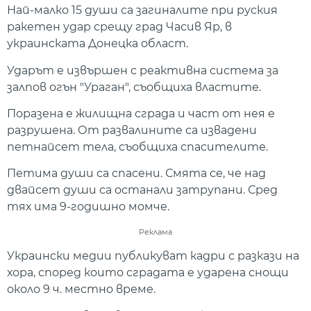
Най-малко 15 души са загиналите при руския
ракетен удар срещу град Часив Яр, в
украинската Донецка област.
Ударът е извършен с реактивна система за
залпов огън "Ураган", съобщиха властите.
Поразена е жилищна сграда и част от нея е
разрушена. От развалините са извадени
петнайсет тела, съобщиха спасителите.
Петима души са спасени. Смята се, че над
двайсет души са останали затрупани. Сред
тях има 9-годишно момче.
Реклама
Украински медии публикуват кадри с разкази на
хора, според които сградата е ударена снощи
около 9 ч. местно време.