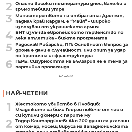
2
Опасно високи температури днес, валежи и
гръмотевици утре
3
Министерството на отбраната: Дронът,
паднал край Кардам, е “Майя” - широко
използван от украинската армия
4
БНТ излъчва европейското първенство по
лека атлетика - вижте програмата
5
Радослав Рибарски, ПП: Основният въпрос за
дрона е дали е случайност, или опит за удар
по критична инфраструктура
6
ГЕРБ: Сигурността на България не е тема за
партийна пропаганда
Реклама
НАЙ-ЧЕТЕНИ
1
Жестокото убийство в Пловдив:
Младежите са били Георги повече от час и
си купили дюнери с парите му
2
Тодор Кантарджиев: Ако 200 души са ухапани
от комар, носещ вируса на Западнонилската
треска, един развива тежко усложнение,