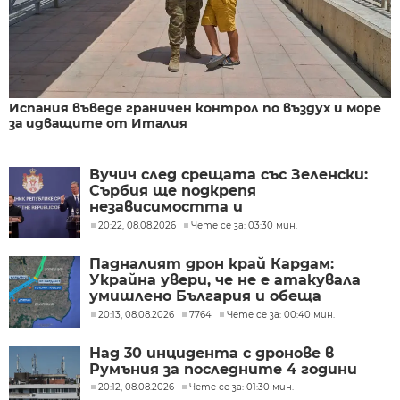
Испания въведе граничен контрол по въздух и море
за идващите от Италия
Вучич след срещата със Зеленски:
Сърбия ще подкрепя
независимостта и
териториалната цялост на
20:22, 08.08.2026
Чете се за: 03:30 мин.
Украйна
Падналият дрон край Кардам:
Украйна увери, че не е атакувала
умишлено България и обеща
разследване
20:13, 08.08.2026
7764
Чете се за: 00:40 мин.
Над 30 инцидента с дронове в
Румъния за последните 4 години
20:12, 08.08.2026
Чете се за: 01:30 мин.