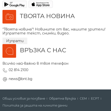
ТВОЯТА НОВИНА
"Твоята новина"! Новините от вас, нашите зрители!
Изпратете текст, снимки, видео.
Изпрати
ВРЪЗКА С НАС
Всичко най-важно в твоя телефон
02 814 2100
news@bnt.bg
Общи условия за ползване
Обратна връзка
СЕМ
ECPT
Политика за защита на личните данни