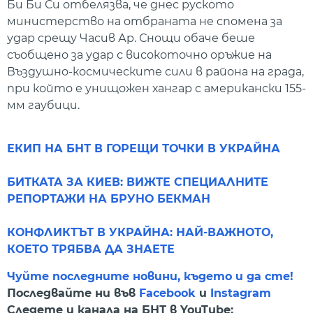
Би Би Си отбелязва, че днес руското
министерство на отбраната не спомена за
удар срещу Часив Ар. Снощи обаче беше
съобщено за удар с високоточно оръжие на
Въздушно-космическите сили в района на града,
при който е унищожен хангар с американски 155-
мм гаубици.
ЕКИП НА БНТ В ГОРЕЩИ ТОЧКИ В УКРАЙНА
БИТКАТА ЗА КИЕВ: ВИЖТЕ СПЕЦИАЛНИТЕ
РЕПОРТАЖИ НА БРУНО БЕКМАН
КОНФЛИКТЪТ В УКРАЙНА: НАЙ-ВАЖНОТО,
КОЕТО ТРЯБВА ДА ЗНАЕТЕ
Чуйте последните новини, където и да сте!
Последвайте ни във
Facebook
и
Instagram
Следете и канала на БНТ в YouTube: