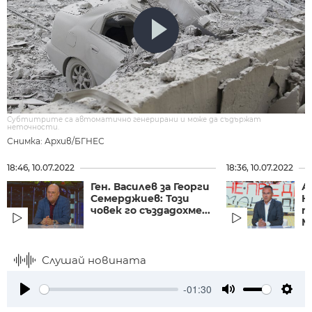
Субтитрите са автоматично генерирани и може да съдържат
неточности.
Снимка: Архив/БГНЕС
18:46, 10.07.2022
18:36, 10.07.2022
Ген. Василев за Георги
А
Семерджиев: Този
К
човек го създадохме...
п
М
Слушай новината
-01:30
Play
Mute
Setti