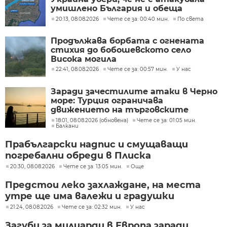
умишлено България и обеща
разследване
20:13, 08.08.2026
Чете се за: 00:40 мин.
По света
Продължава борбата с огнената
стихия до бобошевското село
Висока могила
22:41, 08.08.2026
Чете се за: 00:57 мин.
У нас
Заради зачестилите атаки в Черно
море: Турция ограничава
движението на търговските
кораби
18:01, 08.08.2026 (обновена)
Чете се за: 01:05 мин.
Балкани
Прабългарски надпис и смущаващи
погребални обреди в Плиска
20:30, 08.08.2026
Чете се за: 13:05 мин.
Още
Предстои леко захлаждане, на места
утре ще има валежи и градушки
21:24, 08.08.2026
Чете се за: 02:32 мин.
У нас
Загуби за милиарди в Европа заради