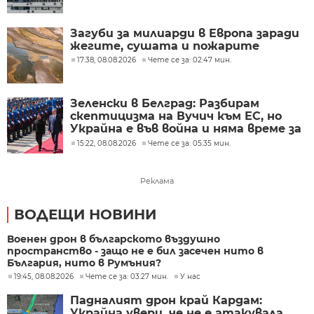
Загуби за милиарди в Европа заради
жегите, сушата и пожарите
17:38, 08.08.2026
Чете се за: 02:47 мин.
Зеленски в Белград: Разбирам
скептицизма на Вучич към ЕС, но
Украйна е във война и няма време за
скептицизъм
15:22, 08.08.2026
Чете се за: 05:35 мин.
Реклама
ВОДЕЩИ НОВИНИ
Военен дрон в българското въздушно
пространство - защо не е бил засечен нито в
България, нито в Румъния?
19:45, 08.08.2026
Чете се за: 03:27 мин.
У нас
Падналият дрон край Кардам:
Украйна увери, че не е атакувала