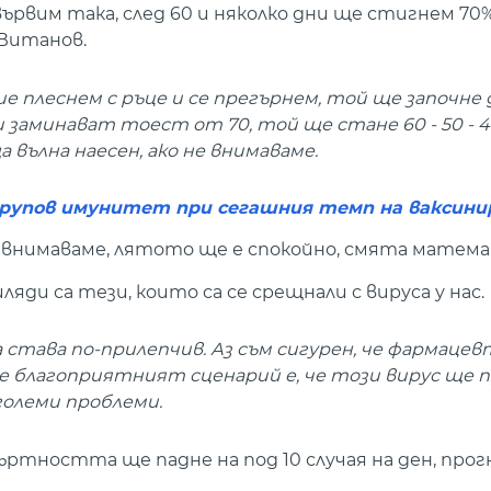
рвим така, след 60 и няколко дни ще стигнем 70
Витанов.
ие плеснем с ръце и се прегърнем, той ще започне 
 заминават тоест от 70, той ще стане 60 - 50 - 
 вълна наесен, ако не внимаваме.
 групов имунитет при сегашния темп на ваксини
о внимаваме, лятото ще е спокойно, смята матем
ляди са тези, които са се срещнали с вируса у нас.
 става по-прилепчив. Аз съм сигурен, че фармаце
че благоприятният сценарий е, че този вирус ще 
 големи проблеми.
ъртността ще падне на под 10 случая на ден, прог