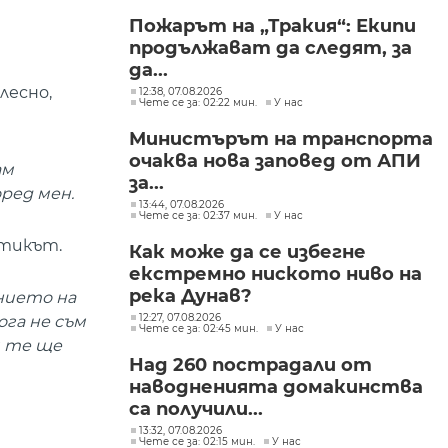
групите, свързани с
Пожарът на „Тракия“: Екипи
разбитата
продължават да следят, за
лаборатория за
фентанил
да...
лесно,
12:38, 07.08.2026
Чете се за: 02:22 мин.
У нас
Министърът на транспорта
очаква нова заповед от АПИ
ам
за...
ред мен.
13:44, 07.08.2026
Чете се за: 02:37 мин.
У нас
атикът.
Как може да се избегне
екстремно ниското ниво на
река Дунав?
нието на
12:27, 07.08.2026
га не съм
Чете се за: 02:45 мин.
У нас
и те ще
Над 260 пострадали от
наводненията домакинства
са получили...
13:32, 07.08.2026
Чете се за: 02:15 мин.
У нас