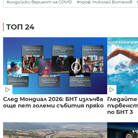
#индийски вариант на COVID
#проф. Николай Витанов
ТОП 24
След Мондиал 2026: БНТ излъчва
Гледайте
още пет големи събития пряко
първенст
по БНТ 3