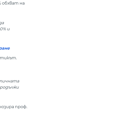
% обхват на
да
40% и
ране
атикът.
втичната
продължи
нозира проф.