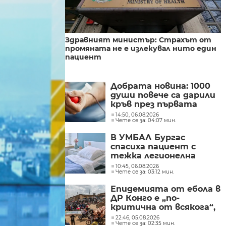
Здравният министър: Страхът от
промяната не е излекувал нито един
пациент
Добрата новина: 1000
души повече са дарили
кръв през първата
половина на 2026 г.
14:50, 06.08.2026
Чете се за: 04:07 мин.
В УМБАЛ Бургас
спасиха пациент с
тежка легионелна
инфекция
10:45, 06.08.2026
Чете се за: 03:12 мин.
Епидемията от ебола в
ДР Конго е „по-
критична от всякога“,
съобщиха от „Лекари
22:46, 05.08.2026
Чете се за: 02:35 мин.
без граници“