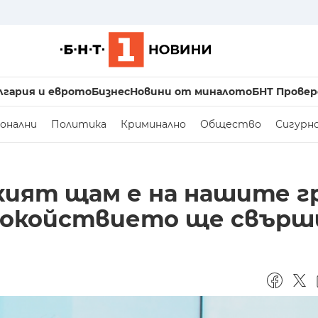
лгария и еврото
Бизнес
Новини от миналото
БНТ Провер
онални
Политика
Криминално
Общество
Сигурн
кият щам е на нашите г
 спокойствието ще свърш