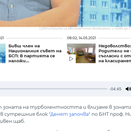
Субтитрите са автоматично генерирани и може да 
021
08:02, 14.05.2021
Бивш член на
Недоволство:
Националния съвет на
Родители не 
БСП: В партията се
съгласни с о
наложи...
на класирането
-04:45
M
т зоната на турболентността и влизаме в зоната 
и в сутрешния блок
"Денят започва"
по БНТ проф. Н
ивен щаб.