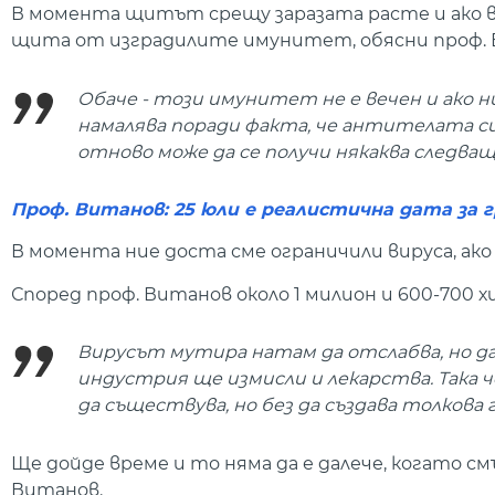
В момента щитът срещу заразата расте и ако въ
щита от изградилите имунитет, обясни проф. 
Обаче - този имунитет не е вечен и ако н
намалява поради факта, че антителата си
отново може да се получи някаква следваща
Проф. Витанов: 25 юли е реалистична дата за
В момента ние доста сме ограничили вируса, ак
Според проф. Витанов около 1 милион и 600-700 хи
Вирусът мутира натам да отслабва, но да
индустрия ще измисли и лекарства. Така 
да съществува, но без да създава толкова
Ще дойде време и то няма да е далече, когато см
Витанов.