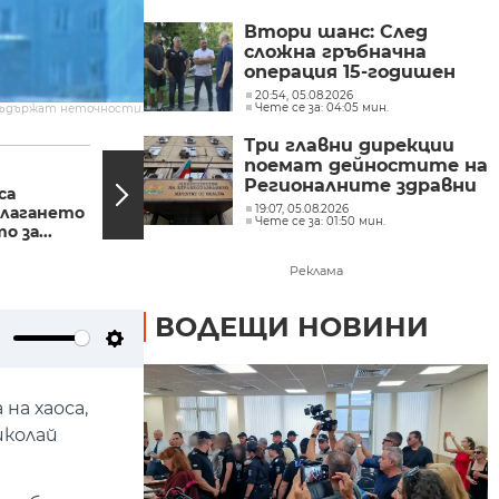
Втори шанс: След
сложна гръбначна
операция 15-годишен
състезател по борба
20:54, 05.08.2026
Чете се за: 04:05 мин.
съдържат неточности.
отново е на крака
Три главни дирекции
07:56, 14.05.2021
07:49,
поемат дейностите на
В столичния
Регионалните здравни
са
квартал "Свобода"
инспекции
19:07, 05.08.2026
тлагането
протестират
Чете се за: 01:50 мин.
 за...
срещу...
Реклама
ВОДЕЩИ НОВИНИ
ute
Settings
на хаоса,
иколай