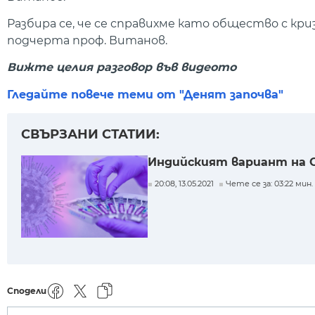
Разбира се, че се справихме като общество с кри
подчерта проф. Витанов.
Вижте целия разговор във видеото
Гледайте повече теми от "Денят започва"
СВЪРЗАНИ СТАТИИ:
Индийският вариант на CO
20:08, 13.05.2021
Чете се за: 03:22 мин.
Сподели