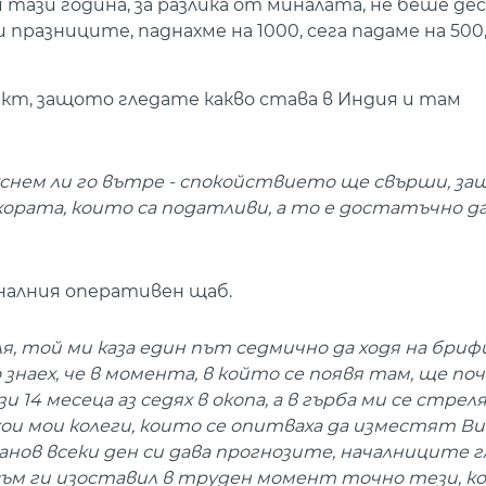
тази година, за разлика от миналата, не беше д
празниците, паднахме на 1000, сега падаме на 500,
ект, защото гледате какво става в Индия и там
снем ли го вътре - спокойствието ще свърши, з
рата, които са податливи, а то е достатъчно да
налния оперативен щаб.
 той ми каза един път седмично да ходя на брифи
знаех, че в момента, в който се появя там, ще по
зи 14 месеца аз седях в окопа, а в гърба ми се стре
ои мои колеги, които се опитваха да изместят В
анов всеки ден си дава прогнозите, началниците 
е съм ги изоставил в труден момент точно тези, к