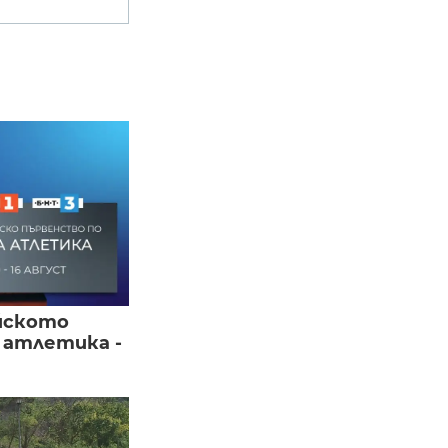
йското
 атлетика -