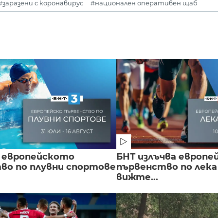
#заразени с коронавирус
#национален оперативен щаб
 европейското
БНТ излъчва европе
во по плувни спортове
първенство по лека
вижте...