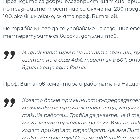
Прогнозите са добри, благоприятният сценарий 
по празниците, тоест ние си бяхме на 1200 преди 
100, ако внимаваме, смята проф. Витанов.
Не трябва много да се уповаваме на сезонния еф
температурите са високи, допълни той.
Индийският щам е на нашите граници, пу
щитът ни е още 40%, тоест има 60% от хо
вдигне още една вълна.
Проф. Витанов коментира и работата на Нацио
Когато бяхме при министър-председателя,
мълчаливо не изпълних това нещо, защото 
такива работи... Трябва да знаете, че в те
тези, които трябваше да пазя. Имаше няк
ходят приказват, разговарят. Да, ама Вит
така - ето ме тук! Сега ме обвиняват, ч