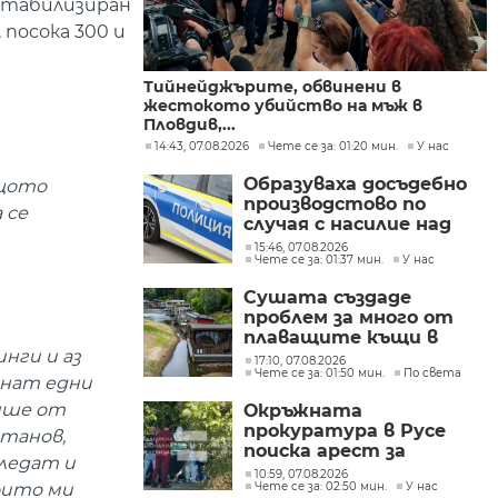
естабилизиран
 посока 300 и
Тийнейджърите, обвинени в
жестокото убийство на мъж в
Пловдив,...
14:43, 07.08.2026
Чете се за: 01:20 мин.
У нас
Образуваха досъдебно
ащото
производстово по
 се
случая с насилие над
дете в Радомир
15:46, 07.08.2026
Чете се за: 01:37 мин.
У нас
Сушата създаде
проблем за много от
плаващите къщи в
нги и аз
Нидерландия
17:10, 07.08.2026
Чете се за: 01:50 мин.
По света
чнат едни
ляше от
Окръжната
прокуратура в Русе
итанов,
поиска арест за
гледат и
петима от
10:59, 07.08.2026
оито ми
Чете се за: 02:50 мин.
У нас
участниците в