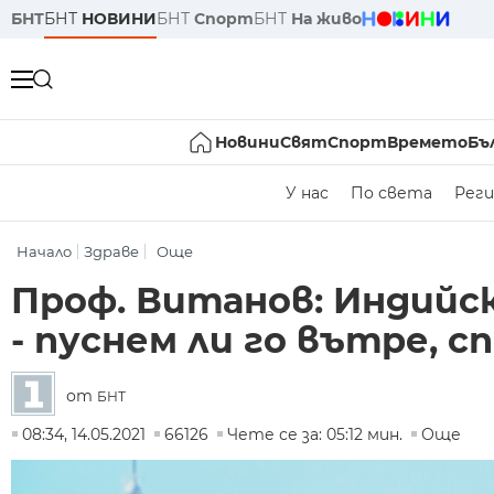
БНТ
БНТ
НОВИНИ
БНТ
Спорт
БНТ
На живо
Новини
Свят
Спорт
Времето
Бъ
У нас
По света
Реги
Начало
Здраве
Още
Проф. Витанов: Индийс
- пуснем ли го вътре,
от
БНТ
08:34, 14.05.2021
66126
Чете се за: 05:12 мин.
Още