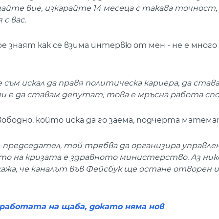
изайте вие, изкарайте 14 месеца с такава точност,
с вас.
ре знаят как се взима интервю от мен - не е много 
не съм искал да правя политическа кариера, да став
ми е да ставам депутат, това е мръсна работа спо
ободно, който иска да го заема, подчерта матем
-председател, той трябва да организира управле
то на кризата е здравното министерство. Аз нико
кажа, че каналът във Фейсбук ще остане отворен 
а работата на щаба, докато няма нов