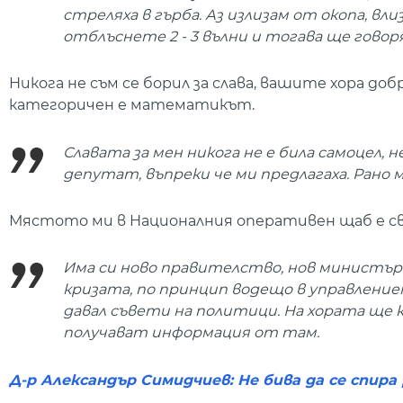
стреляха в гърба. Аз излизам от окопа, вл
отблъснете 2 - 3 вълни и тогава ще говоря 
Никога не съм се борил за слава, вашите хора доб
категоричен е математикът.
Славата за мен никога не е била самоцел, 
депутат, въпреки че ми предлагаха. Рано 
Мястото ми в Националния оперативен щаб е св
Има си ново правителство, нов министър
кризата, по принцип водещо в управление
давал съвети на политици. На хората ще 
получават информация от там.
Д-р Александър Симидчиев: Не бива да се спир