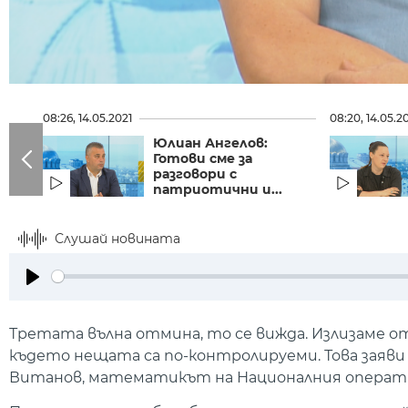
08:26, 14.05.2021
08:20, 14.05.2
Юлиан Ангелов:
Готови сме за
разговори с
патриотични и...
Слушай новината
Play
Третата вълна отмина, то се вижда. Излизаме о
където нещата са по-контролируеми. Това заяв
Витанов, математикът на Националния операт