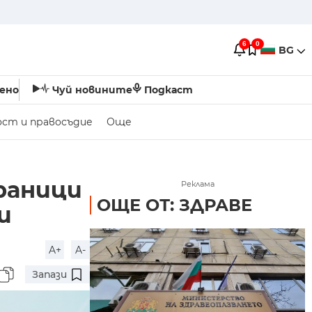
6
0
BG
ено
Чуй новините
Подкаст
ост и правосъдие
Още
раници
Реклама
ОЩЕ ОТ: ЗДРАВЕ
и
A+
A-
Запази