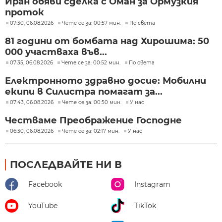
Иран обяви сделка с Оман за Ормузкия
проток
07:30, 06.08.2026
Чете се за: 00:57 мин.
По света
81 години от бомбата над Хирошима: 50
000 участваха във...
07:35, 06.08.2026
Чете се за: 00:52 мин.
По света
Електронното здравно досие: Мобилни
екипи в Силистра помагат за...
07:43, 06.08.2026
Чете се за: 00:50 мин.
У нас
Честваме Преображение Господне
06:30, 06.08.2026
Чете се за: 02:17 мин.
У нас
ПОСЛЕДВАЙТЕ НИ В
Facebook
Instagram
YouTube
TikTok