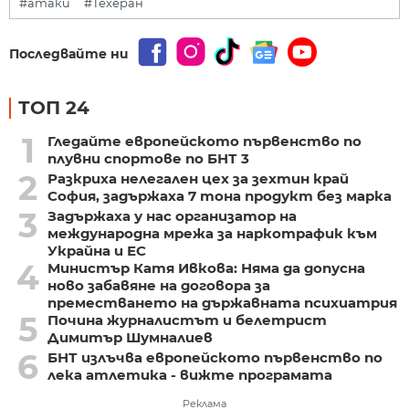
#атаки
#Техеран
Последвайте ни
ТОП 24
1
Гледайте европейското първенство по
плувни спортове по БНТ 3
2
Разкриха нелегален цех за зехтин край
София, задържаха 7 тона продукт без марка
3
Задържаха у нас организатор на
международна мрежа за наркотрафик към
Украйна и ЕС
4
Министър Катя Ивкова: Няма да допусна
ново забавяне на договора за
преместването на държавната психиатрия
5
Почина журналистът и белетрист
Димитър Шумналиев
6
БНТ излъчва европейското първенство по
лека атлетика - вижте програмата
Реклама