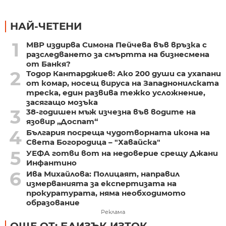
НАЙ-ЧЕТЕНИ
1
МВР издирва Симона Пейчева във връзка с
разследването за смъртта на бизнесмена
от Банкя?
2
Тодор Кантарджиев: Ако 200 души са ухапани
от комар, носещ вируса на Западнонилската
треска, един развива тежко усложнение,
засягащо мозъка
3
38-годишен мъж изчезна във водите на
язовир „Доспат“
4
България посреща чудотворната икона на
Света Богородица – "Хавайска"
5
УЕФА готви вот на недоверие срещу Джани
Инфантино
6
Ива Михайлова: Полицаят, направил
измерванията за експертизата на
прокуратурата, няма необходимото
образование
Реклама
ОЩЕ ОТ: БЛИЗЪК ИЗТОК