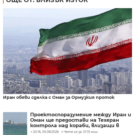
Иран обяви сделка с Оман за Ормузкия проток
Проектоспоразумение между Иран и
Оман ще предостави на Техеран
контрола над кораби, влизащи в
Персийския залив?
20:16, 05.08.2026
Чете се за: 01:15 мин.