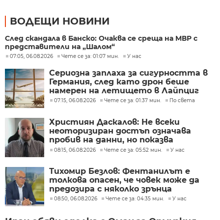
ВОДЕЩИ НОВИНИ
След скандала в Банско: Очаква се среща на МВР с
представители на „Шалом“
07:05, 06.08.2026
Чете се за: 01:07 мин.
У нас
Сериозна заплаха за сигурността в
Германия, след като дрон беше
намерен на летището в Лайпциг
07:15, 06.08.2026
Чете се за: 01:37 мин.
По света
Християн Даскалов: Не всеки
неоторизиран достъп означава
пробив на данни, но показва
сериозни пропуски в
08:15, 06.08.2026
Чете се за: 05:52 мин.
У нас
киберсигурността
Тихомир Безлов: Фентанилът е
толкова опасен, че човек може да
предозира с няколко зрънца
08:50, 06.08.2026
Чете се за: 04:35 мин.
У нас