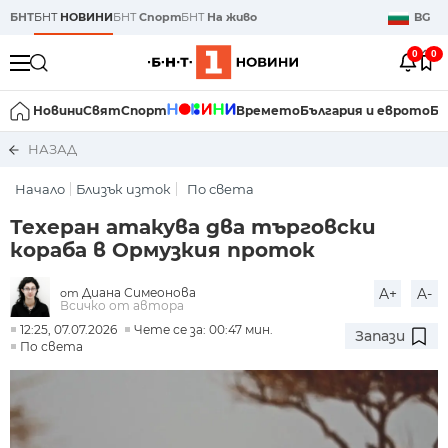
БНТ
БНТ
НОВИНИ
БНТ
Спорт
БНТ
На живо
BG
0
0
Новини
Свят
Спорт
Времето
България и еврото
Би
НАЗАД
Начало
Близък изток
По света
Техеран атакува два търговски
кораба в Ормузкия проток
Диана Симеонова
A+
A-
от
Всичко от автора
12:25, 07.07.2026
Чете се за: 00:47 мин.
Запази
По света