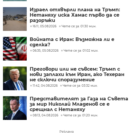
Израел отхвърли плана на Тръмп:
Нетаняху иска Хамас първо да се
разоръжи
16:11, 05.08.2026
Чете се за: 01:30 мин.
Войната с Иран: Възможна ли е
сделка?
06:35, 05.08.2026
Чете се за: 01:02 мин.
Преговори или не съвсем: Тръмп с
нови заплахи към Иран, ако Техеран
не сключи споразумение
11:42, 04.08.2026
Чете се за: 03:32 мин.
Представителят за Газа на Съвета
за мир Николай Младенов се е
срещнал с Нетаняху
08:13, 04.08.2026
Чете се за: 01:20 мин.
Реклама