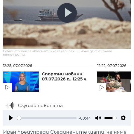
Субтитрите са автоматично генерирани и може да съдържат
неточности.
12:25, 07.07.2026
12:22, 07.07.2026
Спортни новини
07.07.2026 г., 12:25 ч.
Слушай новината
-00:44
Play
Mute
Setti
Иран предупреди Съединените щати, че няма