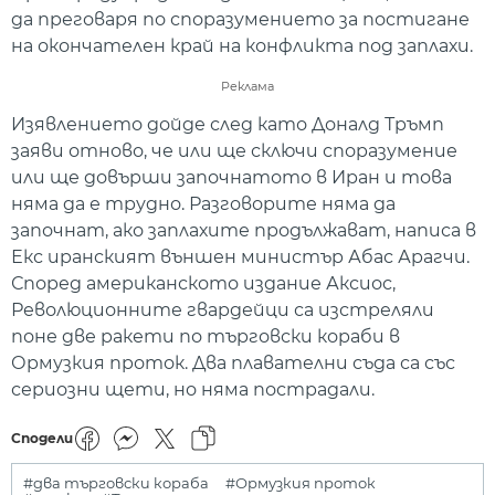
да преговаря по споразумението за постигане
на окончателен край на конфликта под заплахи.
Реклама
Изявлението дойде след като Доналд Тръмп
заяви отново, че или ще сключи споразумение
или ще довърши започнатото в Иран и това
няма да е трудно. Разговорите няма да
започнат, ако заплахите продължават, написа в
Екс иранският външен министър Абас Арагчи.
Според американското издание Аксиос,
Революционните гвардейци са изстреляли
поне две ракети по търговски кораби в
Ормузкия проток. Два плавателни съда са със
сериозни щети, но няма пострадали.
Сподели
#два търговски кораба
#Ормузкия проток