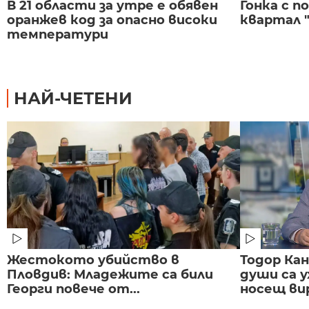
В 21 области за утре е обявен
Гонка с 
оранжев код за опасно високи
квартал "
температури
НАЙ-ЧЕТЕНИ
Жестокото убийство в
Тодор Ка
Пловдив: Младежите са били
души са у
Георги повече от...
носещ вир