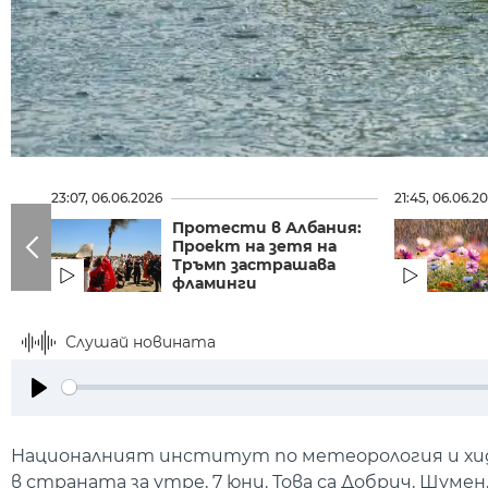
23:07, 06.06.2026
21:45, 06.06.2
Протести в Албания:
Проект на зетя на
Тръмп застрашава
фламинги
Слушай новината
Play
Националният институт по метеорология и хид
в страната за утре, 7 юни. Това са Добрич, Шуме