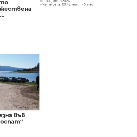
09:00, 08.08.2026
ото
Чете се за: 09:42 мин.
У нас
ожествена
..
езна във
Доспат“