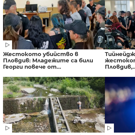
Жестокото убийство в
Тийнейдж
Пловдив: Младежите са били
жестокот
Георги повече от...
Пловдив,..