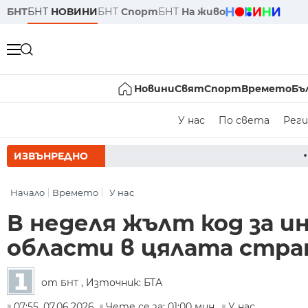
БНТ
БНТ
НОВИНИ
БНТ
Спорт
БНТ
На живо
Новини
Свят
Спорт
Времето
Бъ
У нас
По света
Реги
ИЗВЪНРЕДНО
РУМЕН РАДЕВ СЛЕД ЗАСЕ
Начало
Времето
У нас
В неделя жълт код за 
области в цялата стра
от
, Източник: БТА
БНТ
07:55, 07.06.2026
Чете се за: 01:00 мин.
У нас