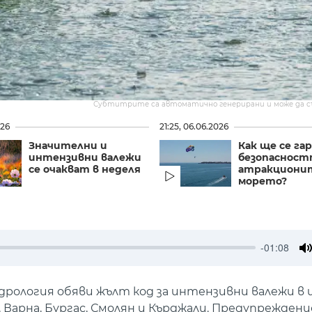
Субтитрите са автоматично генерирани и може да 
026
21:25, 06.06.2026
Значителни и
Как ще се га
интензивни валежи
безопасност
се очакват в неделя
атракциони
морето?
-01:08
M
рология обяви жълт код за интензивни валежи в
н, Варна, Бургас, Смолян и Кърджали. Предупрежден