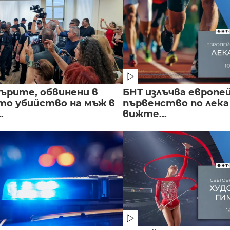
ърите, обвинени в
БНТ излъчва европе
о убийство на мъж в
първенство по лека
.
вижте...