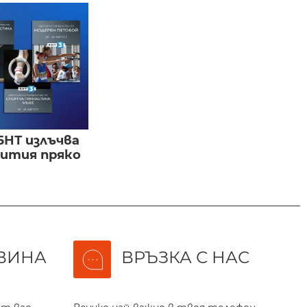
БНТ излъчва
бития пряко
ВИНА
ВРЪЗКА С НАС