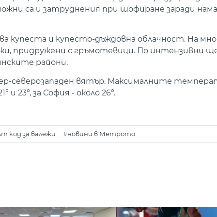
зможни са и затруднения при шофиране заради нам
ва купеста и купесто-дъждовна облачност. На мн
и, придружени с гръмотевици. По интензивни ще
инските райони.
север-северозападен вятър. Максималните темпер
и 23°, за София - около 26°.
т код за валежи
#новини в Метрото