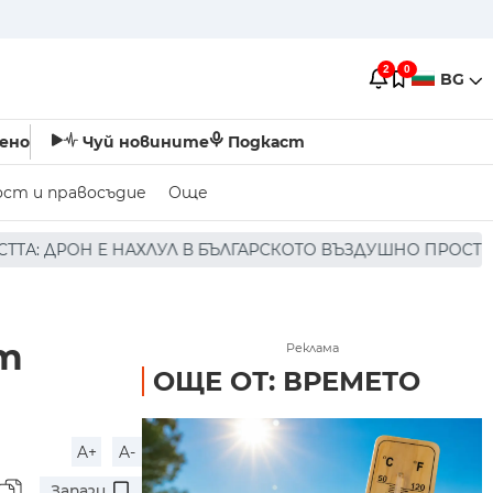
2
0
BG
ено
Чуй новините
Подкаст
ост и правосъдие
Още
ЪЛГАРСКОТО ВЪЗДУШНО ПРОСТРАНСТВО * * * НЯМА ПОРАЖ
т
Реклама
ОЩЕ ОТ: ВРЕМЕТО
A+
A-
Запази