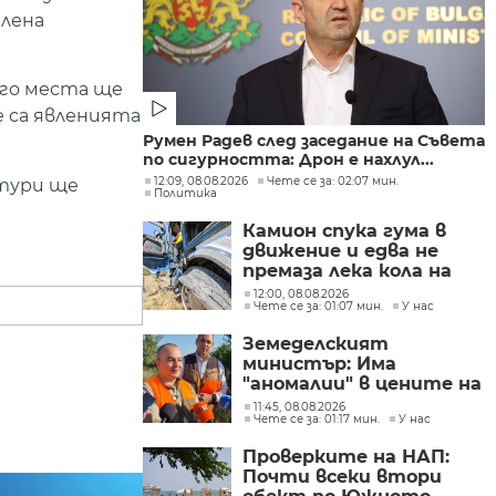
алена
ого места ще
 са явленията
Румен Радев след заседание на Съвета
по сигурността: Дрон е нахлул...
12:09, 08.08.2026
Чете се за: 02:07 мин.
атури ще
Политика
Камион спука гума в
движение и едва не
премаза лека кола на
Подбалканския път
12:00, 08.08.2026
Чете се за: 01:07 мин.
У нас
(СНИМКИ)
Земеделският
министър: Има
"аномалии" в цените на
вносните плодове и
11:45, 08.08.2026
Чете се за: 01:17 мин.
У нас
зеленчуци
Проверките на НАП:
Почти всеки втори