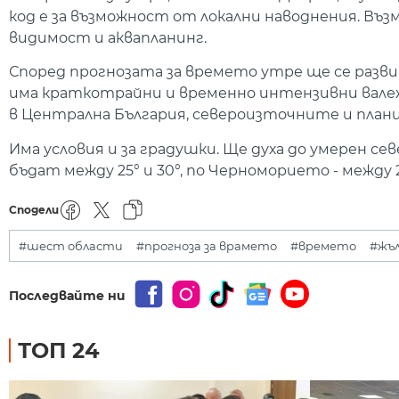
код е за възможност от локални наводнения. Въ
видимост и аквапланинг.
Според прогнозата за времето утре ще се разви
има краткотрайни и временно интензивни валеж
в Централна България, североизточните и план
Има условия и за градушки. Ще духа до умерен 
бъдат между 25° и 30°, по Черноморието - между 21° 
Сподели
#шест области
#прогноза за врамето
#времето
#жъл
Последвайте ни
ТОП 24