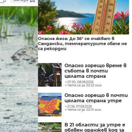
Опасна жега: До 36° се очакват в
Сандански, температурите обаче не
са рекордни
Опасно горещо време в
събота в почти
цялата страна
07:30, 08.08.2026
Чете се за: 02:22 мин.
Опасно горещо в почти
цялата страна утре
21:36, 07.08.2026
Чете се за: 02:15 мин.
В 21 области за утре е
обявен оранжев код за