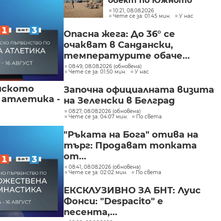
обект по Южното
Черноморие е с
10:21, 08.08.2026
Чете се за: 01:45 мин.
У нас
нарушение
Опасна жега: До 36° се
очакват в Сандански,
температурите обаче...
08:49, 08.08.2026 (обновена)
Чете се за: 01:50 мин.
У нас
йското
Започна официалната визита
 атлетика -
на Зеленски в Белград
08:27, 08.08.2026 (обновена)
Чете се за: 04:07 мин.
По света
"Ръката на Бога" отива на
търг: Продават топката
от...
08:41, 08.08.2026 (обновена)
Чете се за: 02:02 мин.
По света
ЕКСКЛУЗИВНО ЗА БНТ: Луис
Фонси: "Despacito" е
песента,...