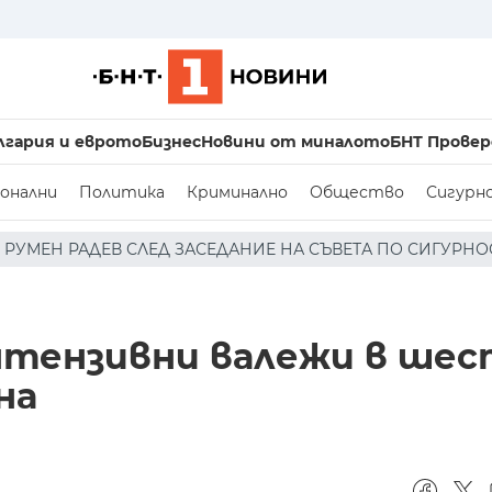
лгария и еврото
Бизнес
Новини от миналото
БНТ Провер
онални
Политика
Криминално
Общество
Сигурн
ДАНИЕ НА СЪВЕТА ПО СИГУРНОСТТА: ДРОН Е НАХЛУЛ В Б
интензивни валежи в шес
на