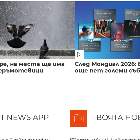
ре, на места ще има
След Мондиал 2026: 
 гръмотевици
още пет големи съ
T NEWS APP
ТВОЯТА НО