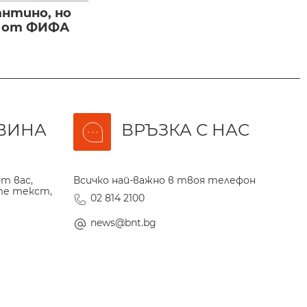
нтино, но
и от ФИФА
ВИНА
ВРЪЗКА С НАС
т вас,
Всичко най-важно в твоя телефон
те текст,
02 814 2100
news@bnt.bg