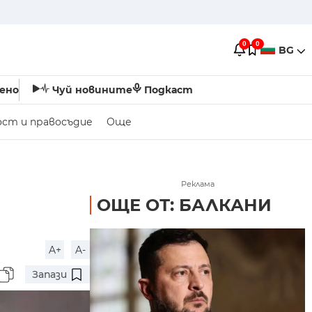
0
0
BG
ено
Чуй новините
Подкаст
ост и правосъдие
Още
Реклама
ОЩЕ ОТ: БАЛКАНИ
A+
A-
Запази