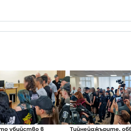
то убийство в
Тийнейджърите, об