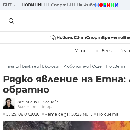
БНТ
БНТ
НОВИНИ
БНТ
Спорт
БНТ
На живо
Новини
Свят
Спорт
Времето
Бъ
У нас
По света
Реги
Начало
Балкани
Екология
Любопитно
Още
По света
Рядко явление на Етна:
обратно
от
Диана Симеонова
Всичко от автора
07:25, 08.07.2026
Чете се за: 00:25 мин.
По света