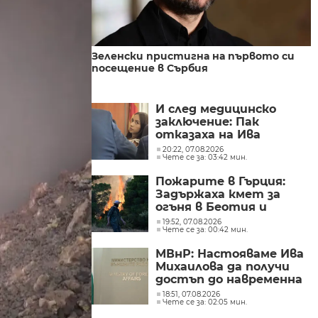
Зеленски пристигна на първото си
посещение в Сърбия
И след медицинско
заключение: Пак
отказаха на Ива
Михайлова да се лекува
20:22, 07.08.2026
Чете се за: 03:42 мин.
в България
Пожарите в Гърция:
Задържаха кмет за
огъня в Беотия и
Атика
19:52, 07.08.2026
Чете се за: 00:42 мин.
МВнР: Настояваме Ива
Михаилова да получи
достъп до навременна
и адекватна
18:51, 07.08.2026
Чете се за: 02:05 мин.
медицинска грижа