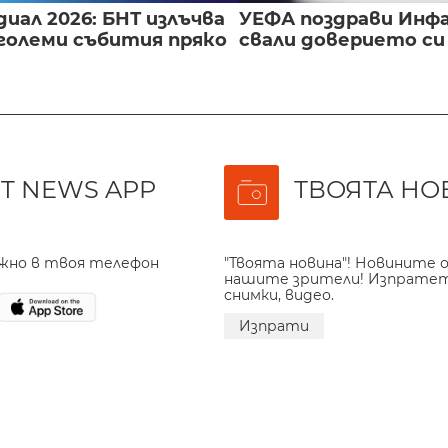
иал 2026: БНТ излъчва
УЕФА поздрави Инфа
големи събития пряко
свали доверието с
T NEWS APP
ТВОЯТА НО
ажно в твоя телефон
"Твоята новина"! Новините о
нашите зрители! Изпрате
снимки, видео.
Изпрати