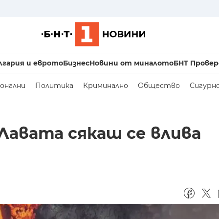
лгария и еврото
Бизнес
Новини от миналото
БНТ Провер
онални
Политика
Криминално
Общество
Сигурн
 Лавата сякаш се влива