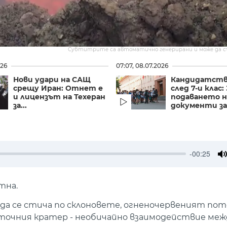
Субтитрите са автоматично генерирани и може да 
026
07:07, 08.07.2026
Нови удари на САЩ
Кандидатст
срещу Иран: Отнет е
след 7-и клас:
и лицензът на Техеран
подаването н
за...
документи за.
-00:25
M
тна.
о да се стича по склоновете, огненочервеният пот
зточния кратер - необичайно взаимодействие меж