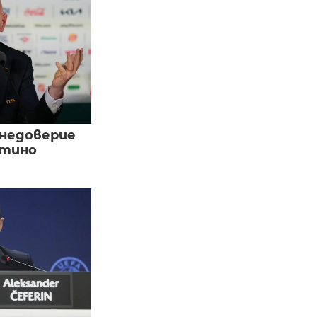
 недоверие
нтино