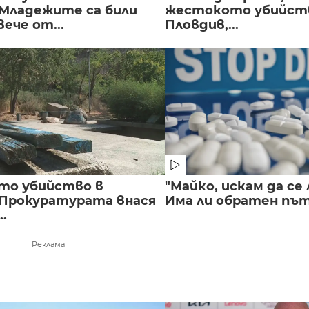
 Младежите са били
жестокото убийств
вече от...
Пловдив,...
то убийство в
"Майко, искам да се 
 Прокуратурата внася
Има ли обратен път 
..
Реклама