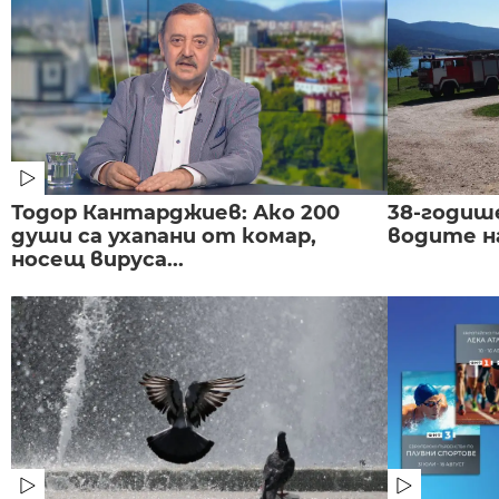
Тодор Кантарджиев: Ако 200
38-годиш
души са ухапани от комар,
водите н
носещ вируса...