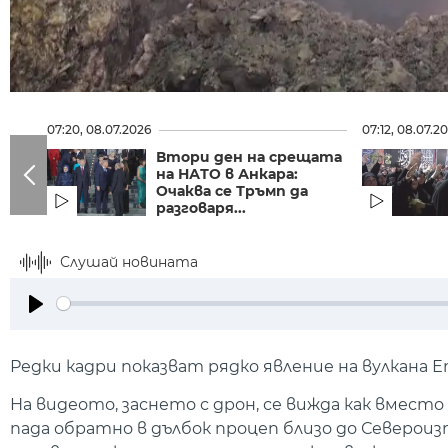
07:20, 08.07.2026
07:12, 08.07.2
Втори ден на срещата
на НАТО в Анкара:
Очаква се Тръмп да
разговаря...
Слушай новината
Play
Редки кадри показват рядко явление на вулкана Е
На видеото, заснето с дрон, се вижда как вмест
пада обратно в дълбок процеп близо до Северои