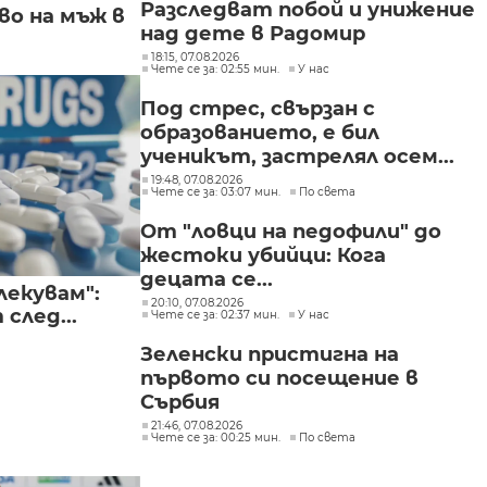
Разследват побой и унижение
о на мъж в
над дете в Радомир
18:15, 07.08.2026
Чете се за: 02:55 мин.
У нас
Под стрес, свързан с
образованието, е бил
ученикът, застрелял осем...
19:48, 07.08.2026
Чете се за: 03:07 мин.
По света
От "ловци на педофили" до
жестоки убийци: Кога
децата се...
лекувам":
20:10, 07.08.2026
след...
Чете се за: 02:37 мин.
У нас
Зеленски пристигна на
първото си посещение в
Сърбия
21:46, 07.08.2026
Чете се за: 00:25 мин.
По света