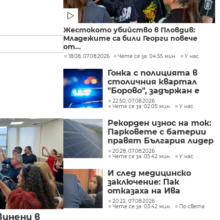
Жестокото убийство в Пловдив:
Младежите са били Георги повече
от...
18:08, 07.08.2026
Чете се за: 04:55 мин.
У нас
Гонка с полицията в
столичния квартал
"Борово", задържан е
мъж, у когото са
22:50, 07.08.2026
Чете се за: 02:05 мин.
У нас
намерени 460 000 евро
Рекорден износ на ток:
Парковете с батерии
правят България лидер
на пазара
20:28, 07.08.2026
Чете се за: 05:42 мин.
У нас
И след медицинско
заключение: Пак
отказаха на Ива
Михайлова да се лекува
20:22, 07.08.2026
Чете се за: 03:42 мин.
По света
в България
винени в