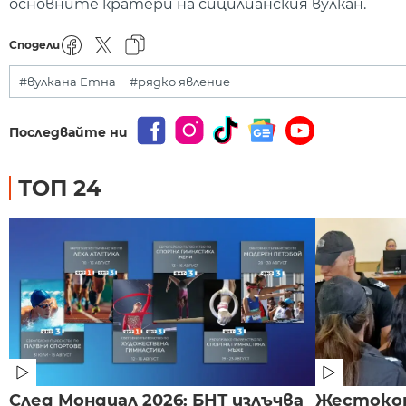
основните кратери на сицилианския вулкан.
Сподели
#вулкана Етна
#рядко явление
Последвайте ни
ТОП 24
След Мондиал 2026: БНТ излъчва
Жестоко