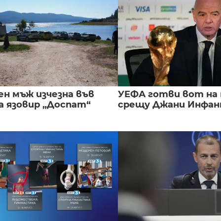
ен мъж изчезна във
УЕФА готви вот на
а язовир „Доспат“
срещу Джани Инфа