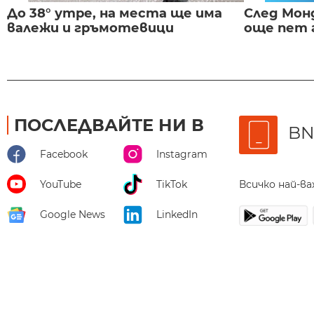
До 38° утре, на места ще има
След Монд
валежи и гръмотевици
още пет 
ПОСЛЕДВАЙТЕ НИ В
BN
Facebook
Instagram
Всичко най-в
YouTube
TikTok
Google News
LinkedIn