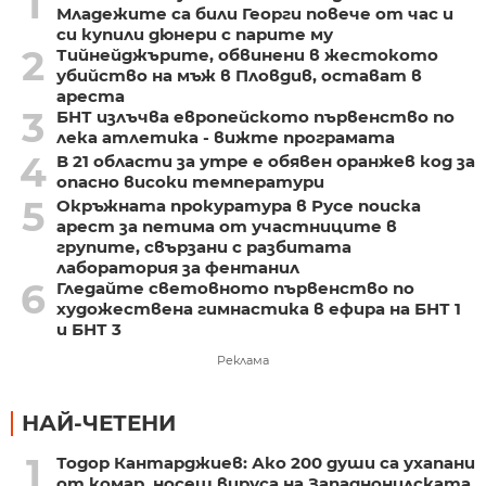
1
Младежите са били Георги повече от час и
си купили дюнери с парите му
2
Тийнейджърите, обвинени в жестокото
убийство на мъж в Пловдив, остават в
ареста
3
БНТ излъчва европейското първенство по
лека атлетика - вижте програмата
4
В 21 области за утре е обявен оранжев код за
опасно високи температури
5
Окръжната прокуратура в Русе поиска
арест за петима от участниците в
групите, свързани с разбитата
лаборатория за фентанил
6
Гледайте световното първенство по
художествена гимнастика в ефира на БНТ 1
и БНТ 3
Реклама
НАЙ-ЧЕТЕНИ
1
Тодор Кантарджиев: Ако 200 души са ухапани
от комар, носещ вируса на Западнонилската