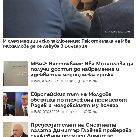
И след медицинско заключение: Пак отказаха на Ива
Михайлова да се лекува в България
МВнР: Настояваме Ива Михаилова да
получи достъп до навременна и
адекватна медицинска грижа
18:51, 07.08.2026
Чете се за: 02:05 мин.
Европейския път на Молдова
обсъдиха по телефона премиерът
Радев и молдовският му колега
Тофан
18:50, 07.08.2026
Чете се за: 01:32 мин.
Председателят на Сметната
палата Димитър Главчев проверява
служебния премиер Димитър