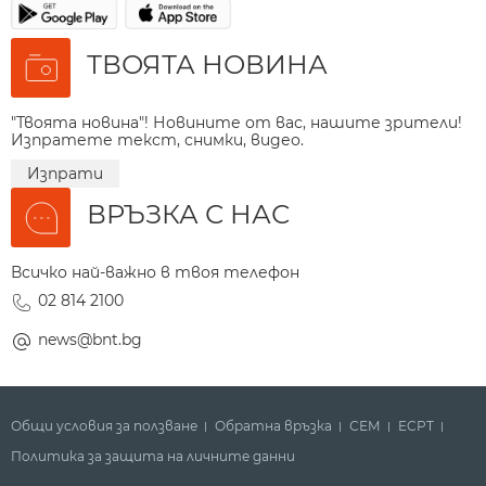
ТВОЯТА НОВИНА
"Твоята новина"! Новините от вас, нашите зрители!
Изпратете текст, снимки, видео.
Изпрати
ВРЪЗКА С НАС
Всичко най-важно в твоя телефон
02 814 2100
news@bnt.bg
Общи условия за ползване
Обратна връзка
СЕМ
ECPT
Политика за защита на личните данни