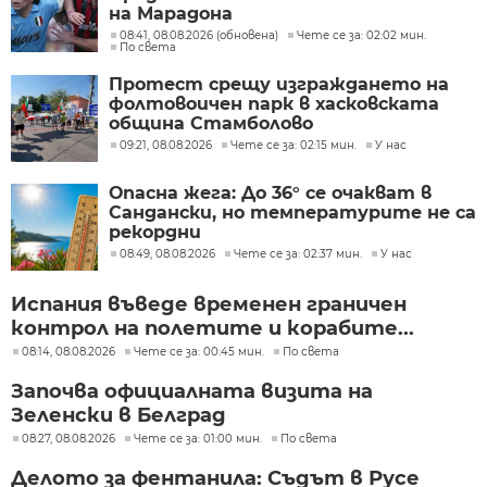
на Марадона
08:41, 08.08.2026 (обновена)
Чете се за: 02:02 мин.
По света
Протест срещу изграждането на
фолтовоичен парк в хасковската
община Стамболово
09:21, 08.08.2026
Чете се за: 02:15 мин.
У нас
Опасна жега: До 36° се очакват в
Сандански, но температурите не са
рекордни
08:49, 08.08.2026
Чете се за: 02:37 мин.
У нас
Испания въведе временен граничен
контрол на полетите и корабите...
08:14, 08.08.2026
Чете се за: 00:45 мин.
По света
Започва официалната визита на
Зеленски в Белград
08:27, 08.08.2026
Чете се за: 01:00 мин.
По света
Делото за фентанила: Съдът в Русе