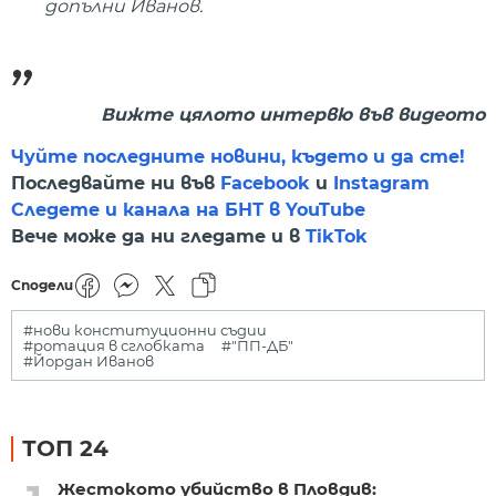
допълни Иванов.
Вижте цялото интервю във видеото
Чуйте последните новини, където и да сте!
Последвайте ни във
Facebook
и
Instagram
Следете и канала на БНТ в YouTube
Вече може да ни гледате и в
TikTok
Сподели
#нови конституционни съдии
#ротация в сглобката
#"ПП-ДБ"
#Йордан Иванов
ТОП 24
Жестокото убийство в Пловдив: