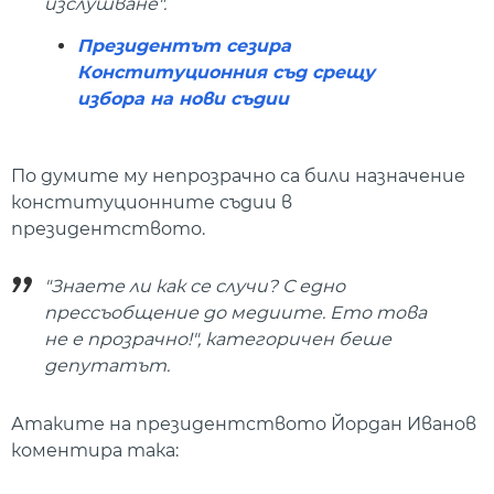
изслушване".
Президентът сезира
Конституционния съд срещу
избора на нови съдии
По думите му непрозрачно са били назначение
конституционните съдии в
президентството.
"Знаете ли как се случи? С едно
прессъобщение до медиите. Ето това
не е прозрачно!", категоричен беше
депутатът.
Атаките на президентството Йордан Иванов
коментира така: