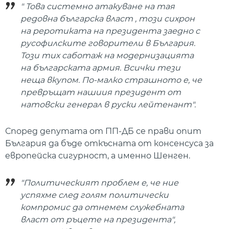
" Това системно атакуване на тая
редовна българска власт , този сихрон
на реротиката на президента заедно с
русофилските говорители в България.
Този тих саботаж на модернизацията
на българската армия. Всички тези
неща вкупом. По-малко страшното е, че
превръщат нашиия президент от
натовски генерал в руски лейтенант".
Според депутата от ПП-ДБ се прави опит
България да бъде откъсната от консенсуса за
европейска сигурност, а именно Шенген.
"Политическият проблем е, че ние
успяхме след голям политически
компромис да отнемем служебната
власт от ръцете на президента",