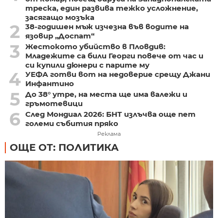
треска, един развива тежко усложнение,
засягащо мозъка
2
38-годишен мъж изчезна във водите на
язовир „Доспат“
3
Жестокото убийство в Пловдив:
Младежите са били Георги повече от час и
си купили дюнери с парите му
4
УЕФА готви вот на недоверие срещу Джани
Инфантино
5
До 38° утре, на места ще има валежи и
гръмотевици
6
След Мондиал 2026: БНТ излъчва още пет
големи събития пряко
Реклама
ОЩЕ ОТ: ПОЛИТИКА