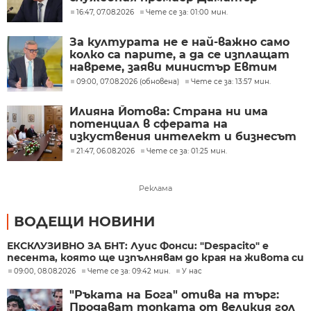
Главчев?
16:47, 07.08.2026
Чете се за: 01:00 мин.
За културата не е най-важно само
колко са парите, а да се изплащат
навреме, заяви министър Евтим
Милошев
09:00, 07.08.2026 (обновена)
Чете се за: 13:57 мин.
Илияна Йотова: Страна ни има
потенциал в сферата на
изкуствения интелект и бизнесът
забелязва тези перспективи
21:47, 06.08.2026
Чете се за: 01:25 мин.
Реклама
ВОДЕЩИ НОВИНИ
ЕКСКЛУЗИВНО ЗА БНТ: Луис Фонси: "Despacito" е
песента, която ще изпълнявам до края на живота си
09:00, 08.08.2026
Чете се за: 09:42 мин.
У нас
"Ръката на Бога" отива на търг:
Продават топката от великия гол