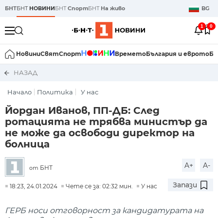
БНТ
БНТ
НОВИНИ
БНТ
Спорт
БНТ
На живо
BG
1
0
Новини
Свят
Спорт
Времето
България и еврото
Би
НАЗАД
Начало
Политика
У нас
Йордан Иванов, ПП-ДБ: След
ротацията не трябва министър да
не може да освободи директор на
болница
A+
A-
БНТ
от
Запази
18:23, 24.01.2024
Чете се за: 02:32 мин.
У нас
ГЕРБ носи отговорност за кандидатурата на