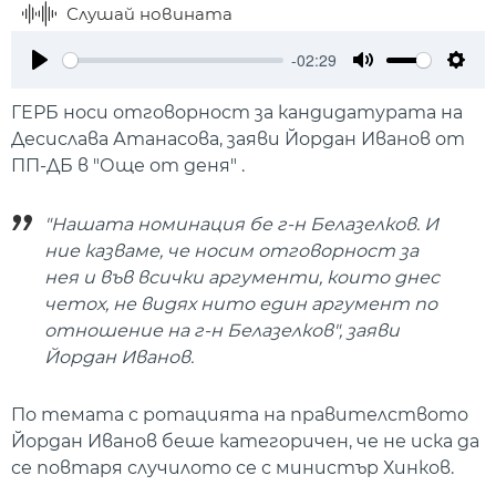
Слушай новината
-02:29
Play
Mute
Setti
ГЕРБ носи отговорност за кандидатурата на
Десислава Атанасова, заяви Йордан Иванов от
ПП-ДБ в "Още от деня" .
"Нашата номинация бе г-н Белазелков. И
ние казваме, че носим отговорност за
нея и във всички аргументи, които днес
четох, не видях нито един аргумент по
отношение на г-н Белазелков", заяви
Йордан Иванов.
По темата с ротацията на правителството
Йордан Иванов беше категоричен, че не иска да
се повтаря случилото се с министър Хинков.