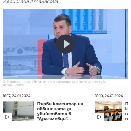
Десислава Атанасова
Субтитрите са автоматично генерирани и може да съдържат
неточности.
18:17, 24.01.2024
18:10, 24.01.2024
Първи коментар на
Пр
обвинената за
ко
убийството в
ще
"Драгалевци"...
пр